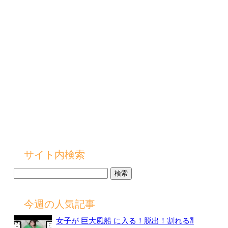
サイト内検索
検
索:
今週の人気記事
女子が 巨大風船 に入る！脱出！割れる⁈