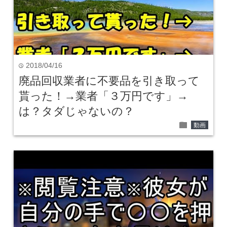
2018/04/16
time
廃品回収業者に不要品を引き取って
貰った！→業者「３万円です」→
は？タダじゃないの？
folder
動画