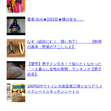
愛美-5cm★23日目★裸の女を。。
なす（縞目にむく、隠し包丁） 【料理
の基本：野菜の下ごしらえ】
【驚愕】男子ドン引き！？知りたくなかった
「一人暮らし女性の実態」ランキング【男子
必見】
100均DIYでトイレ大改造第三弾☆セリアリメ
イクシート☆キッチンシート☆