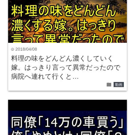
2018/04/08
time
料理の味をどんどん濃くしていく
嫁。はっきり言って異常だったので
病院へ連れて行くと…
folder
動画