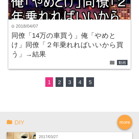
2018/04/07
time
同僚「14万の車買う」俺「やめと
け」同僚「２年乗れればいいから買
う」→結果
folder
動画
1
2
3
4
5
DIY
more
2017/03/27