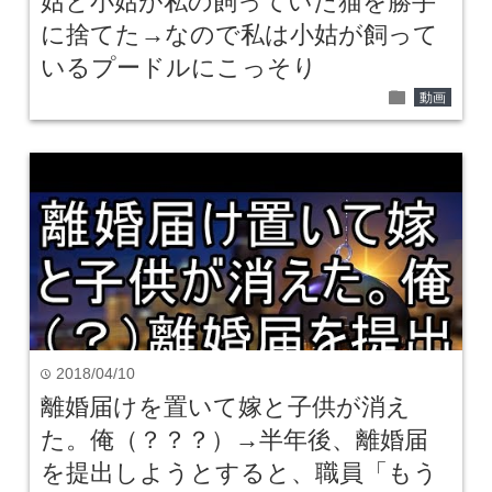
姑と小姑が私の飼っていた猫を勝手
に捨てた→なので私は小姑が飼って
いるプードルにこっそり
folder
動画
2018/04/10
time
離婚届けを置いて嫁と子供が消え
た。俺（？？？）→半年後、離婚届
を提出しようとすると、職員「もう