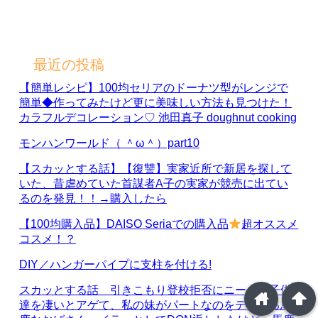
最近の投稿
【簡単レシピ】100均セリアのドーナツ型がレンジで
簡単◆作ってみたけど更に美味しい方法も見つけた！
カラフルデコレーション♡ 池田真子 doughnut cooking
モンハンワールド（ ＾ω＾）part10
【スカッとする話】【復讐】実家近所で新居を探して
いた、昔虐めていた首謀者A子の実家が競売に出てい
るのを発見！！→購入したら
【100均購入品】DAISO Seriaでの購入品
超オススメ
コスメ！？
DIY／ハンガーパイプに支柱を付ける!
スカッとする話 引きこもり登校拒否にニートの子供
home
arrowup
達を凄いとアゲて、私の妹がパートなのをディスる馬