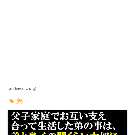
Home
»
弟
home
tag
弟
tag