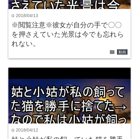
2018/04/13
time
※閲覧注意※彼女が自分の手で〇〇
を押さえていた光景は今でも忘れら
れない。
folder
動画
2018/04/12
time