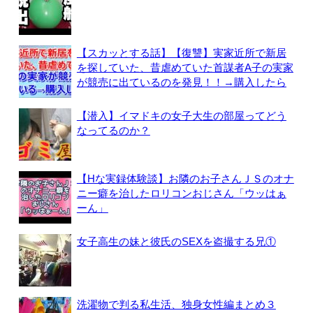
【スカッとする話】【復讐】実家近所で新居
を探していた、昔虐めていた首謀者A子の実家
が競売に出ているのを発見！！→購入したら
【潜入】イマドキの女子大生の部屋ってどう
なってるのか？
【Hな実録体験談】お隣のお子さんＪＳのオナ
ニー癖を治したロリコンおじさん「ウッはぁ
ーん」
女子高生の妹と彼氏のSEXを盗撮する兄①
洗濯物で判る私生活、独身女性編まとめ３