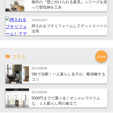
無印の『壁に付けられる家具』シリーズを使
って壁収納を工夫
2016/12/17
押入れをプチリフォームしてデットスペース
活用
コラム
more
2017/06/26
5秒で決断！一人暮らし女子が、断捨離する
コツ
2017/06/20
5000円までで選べる！オシャレでスリム
な、１人暮らし用の傘立て