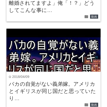
離婚されてますよ」俺「！？」どう
してこんな事に…
folder
動画
2018/04/09
time
バカの自覚がない義弟嫁。アメリカ
とイギリスが同じ国だと思っていた
り…
folder
動画