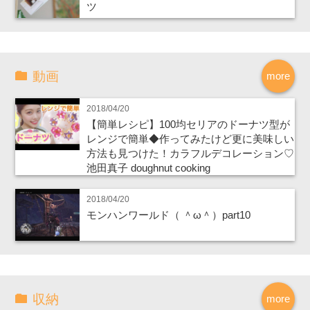
ツ
動画
more
2018/04/20
【簡単レシピ】100均セリアのドーナツ型が
レンジで簡単◆作ってみたけど更に美味しい
方法も見つけた！カラフルデコレーション♡
池田真子 doughnut cooking
2018/04/20
モンハンワールド（ ＾ω＾）part10
収納
more