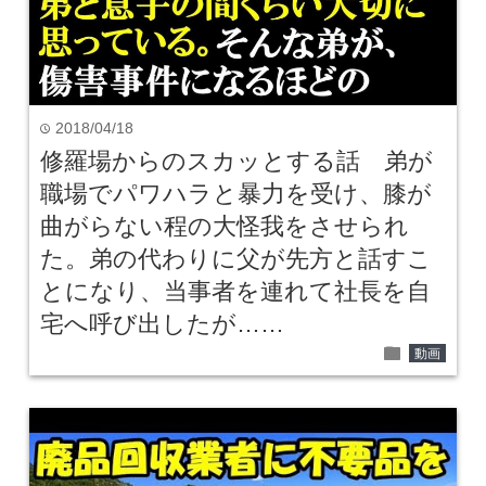
2018/04/18
time
修羅場からのスカッとする話 弟が
職場でパワハラと暴力を受け、膝が
曲がらない程の大怪我をさせられ
た。弟の代わりに父が先方と話すこ
とになり、当事者を連れて社長を自
宅へ呼び出したが……
folder
動画