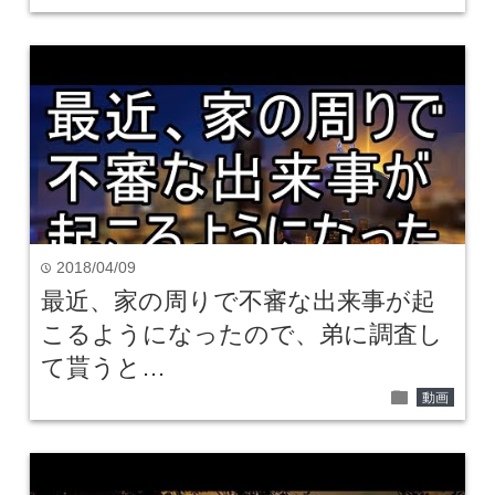
2018/04/09
time
最近、家の周りで不審な出来事が起
こるようになったので、弟に調査し
て貰うと…
folder
動画