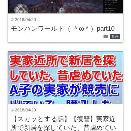
2018/04/20
time
モンハンワールド（ ＾ω＾）part10
folder
動画
2018/04/20
time
【スカッとする話】【復讐】実家近
所で新居を探していた、昔虐めてい