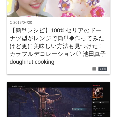
2018/04/20
time
【簡単レシピ】100均セリアのドー
ナツ型がレンジで簡単◆作ってみた
けど更に美味しい方法も見つけた！
カラフルデコレーション♡ 池田真子
doughnut cooking
folder
動画