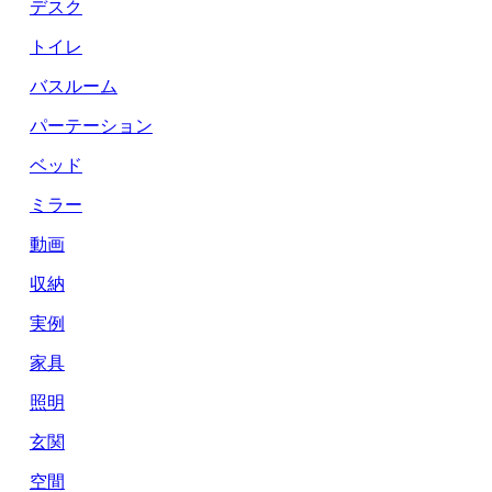
デスク
トイレ
バスルーム
パーテーション
ベッド
ミラー
動画
収納
実例
家具
照明
玄関
空間