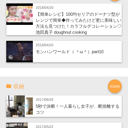
2018/04/20
【簡単レシピ】100均セリアのドーナツ型が
レンジで簡単◆作ってみたけど更に美味しい
方法も見つけた！カラフルデコレーション♡
池田真子 doughnut cooking
2018/04/20
モンハンワールド（ ＾ω＾）part10
収納
more
2017/06/26
5秒で決断！一人暮らし女子が、断捨離する
コツ
2017/05/22