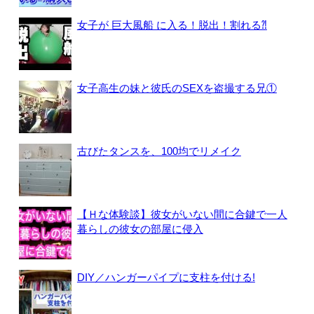
女子が 巨大風船 に入る！脱出！割れる⁈
女子高生の妹と彼氏のSEXを盗撮する兄①
古びたタンスを、100均でリメイク
【Ｈな体験談】彼女がいない間に合鍵で一人
暮らしの彼女の部屋に侵入
DIY／ハンガーパイプに支柱を付ける!