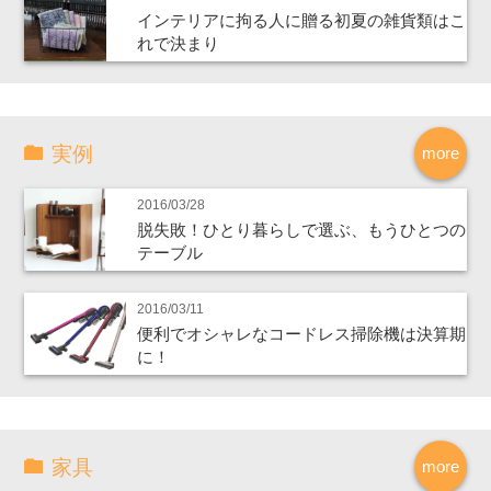
インテリアに拘る人に贈る初夏の雑貨類はこ
れで決まり
実例
more
2016/03/28
脱失敗！ひとり暮らしで選ぶ、もうひとつの
テーブル
2016/03/11
便利でオシャレなコードレス掃除機は決算期
に！
家具
more