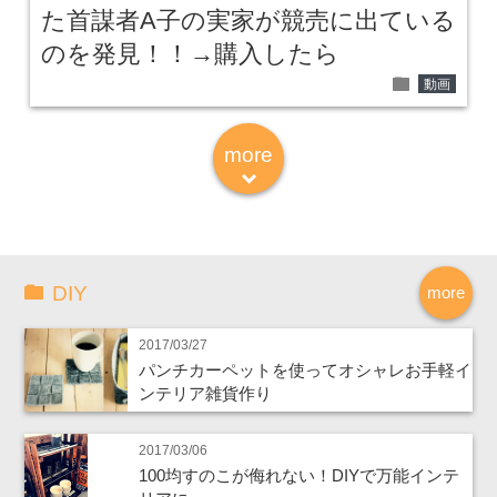
た首謀者A子の実家が競売に出ている
のを発見！！→購入したら
folder
動画
more
down
DIY
more
2017/03/27
パンチカーペットを使ってオシャレお手軽イ
ンテリア雑貨作り
2017/03/06
100均すのこが侮れない！DIYで万能インテ