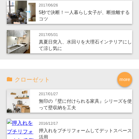
2017/06/26
5秒で決断！一人暮らし女子が、断捨離する
コツ
2017/05/31
真夏日突入、水回りを大理石インテリアにし
て涼し気に
クローゼット
more
2017/01/27
無印の『壁に付けられる家具』シリーズを使
って壁収納を工夫
2016/12/17
押入れをプチリフォームしてデットスペース
活用