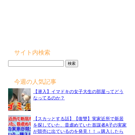
サイト内検索
検
索:
今週の人気記事
【潜入】イマドキの女子大生の部屋ってどう
なってるのか？
【スカッとする話】【復讐】実家近所で新居
を探していた、昔虐めていた首謀者A子の実家
が競売に出ているのを発見！！→購入したら