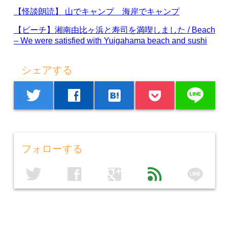
【怪談朗読】 山でキャンプ 海岸でキャンプ
【ビーチ】湘南由比ヶ浜と寿司を満喫しました / Beach
– We were satisfied with Yuigahama beach and sushi
シェアする
line
twitter
facebook
hatenabookmark
フォローする
line
twitter
facebook
google
feed