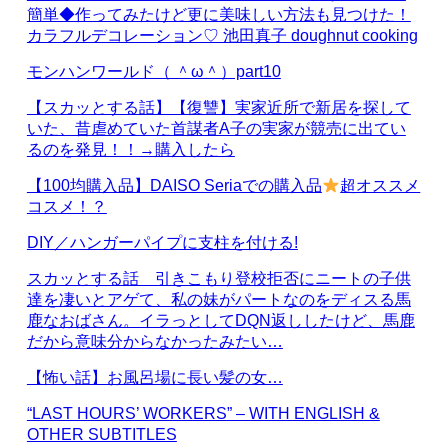
簡単◆作ってみたけど更に美味しい方法も見つけた！
カラフルデコレーション♡ 池田真子 doughnut cooking
モンハンワールド（ ＾ω＾）part10
【スカッとする話】【復讐】実家近所で新居を探して
いた、昔虐めていた首謀者A子の実家が競売に出てい
るのを発見！！→購入したら
【100均購入品】DAISO Seriaでの購入品
超オススメ
コスメ！？
DIY／ハンガーパイプに支柱を付ける!
スカッとする話 引きこもり登校拒否にニートの子供
達を凄いとアゲて、私の妹がパートなのをディスる馬
鹿なおばさん。イラっとしてDQN返ししたけど、馬鹿
だから意味分からなかったみたい…
【怖い話】お風呂場に長い髪の女…
“LAST HOURS’ WORKERS” – WITH ENGLISH &
OTHER SUBTITLES