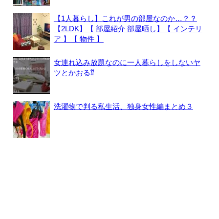
【1人暮らし】これが男の部屋なのか…？？
【2LDK】【 部屋紹介 部屋晒し】【 インテリ
ア 】【 物件 】
女連れ込み放題なのに一人暮らしをしないヤ
ツとかおる⁇
洗濯物で判る私生活、独身女性編まとめ３