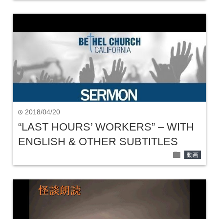
2018/04/20
time
“LAST HOURS’ WORKERS” – WITH
ENGLISH & OTHER SUBTITLES
folder
動画