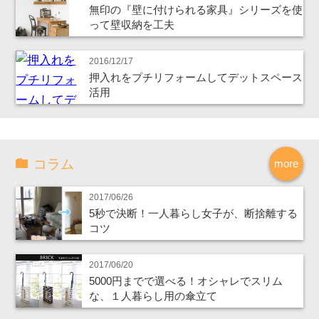
無印の『壁に付けられる家具』シリーズを使
って壁収納を工夫
2016/12/17
押入れをプチリフォームしてデットスペース
活用
コラム
more
2017/06/26
5秒で決断！一人暮らし女子が、断捨離する
コツ
2017/06/20
5000円までで選べる！オシャレでスリム
な、１人暮らし用の傘立て