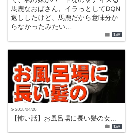
馬鹿なおばさん。イラっとしてDQN
返ししたけど、馬鹿だから意味分か
らなかったみたい…
folder
動画
2018/04/20
time
【怖い話】お風呂場に長い髪の女…
folder
動画