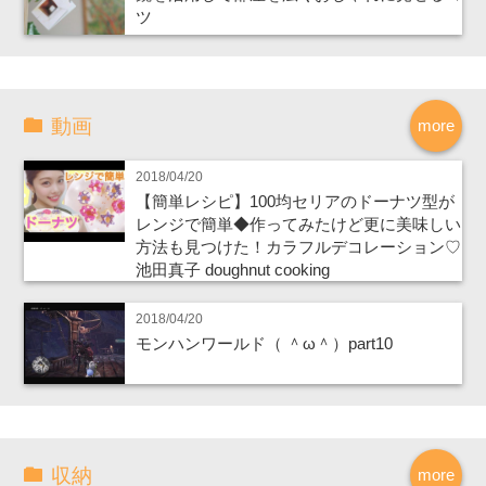
ツ
動画
more
2018/04/20
【簡単レシピ】100均セリアのドーナツ型が
レンジで簡単◆作ってみたけど更に美味しい
方法も見つけた！カラフルデコレーション♡
池田真子 doughnut cooking
2018/04/20
モンハンワールド（ ＾ω＾）part10
収納
more