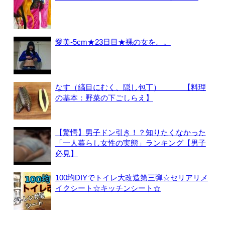
愛美-5cm★23日目★裸の女を。。
なす（縞目にむく、隠し包丁） 【料理
の基本：野菜の下ごしらえ】
【驚愕】男子ドン引き！？知りたくなかった
「一人暮らし女性の実態」ランキング【男子
必見】
100均DIYでトイレ大改造第三弾☆セリアリメ
イクシート☆キッチンシート☆