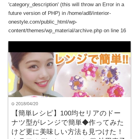
'category_description' (this will throw an Error in a
future version of PHP) in
/home/ad8/interior-
onestyle.com/public_html/wp-
content/themes/wp_material/archive.php
on line
16
2018/04/20
time
【簡単レシピ】100均セリアのドー
ナツ型がレンジで簡単◆作ってみた
けど更に美味しい方法も見つけた！