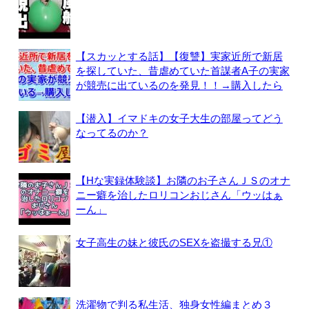
【スカッとする話】【復讐】実家近所で新居
を探していた、昔虐めていた首謀者A子の実家
が競売に出ているのを発見！！→購入したら
【潜入】イマドキの女子大生の部屋ってどう
なってるのか？
【Hな実録体験談】お隣のお子さんＪＳのオナ
ニー癖を治したロリコンおじさん「ウッはぁ
ーん」
女子高生の妹と彼氏のSEXを盗撮する兄①
洗濯物で判る私生活、独身女性編まとめ３