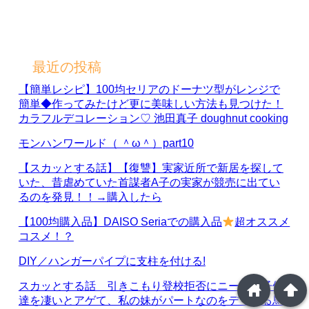
最近の投稿
【簡単レシピ】100均セリアのドーナツ型がレンジで
簡単◆作ってみたけど更に美味しい方法も見つけた！
カラフルデコレーション♡ 池田真子 doughnut cooking
モンハンワールド（ ＾ω＾）part10
【スカッとする話】【復讐】実家近所で新居を探して
いた、昔虐めていた首謀者A子の実家が競売に出てい
るのを発見！！→購入したら
【100均購入品】DAISO Seriaでの購入品
超オススメ
コスメ！？
DIY／ハンガーパイプに支柱を付ける!
スカッとする話 引きこもり登校拒否にニートの子供
home
arrowup
達を凄いとアゲて、私の妹がパートなのをディスる馬