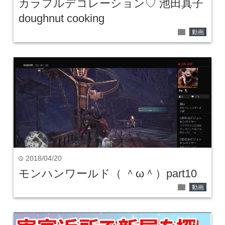
カラフルデコレーション♡ 池田真子
doughnut cooking
folder
動画
2018/04/20
time
モンハンワールド（ ＾ω＾）part10
folder
動画