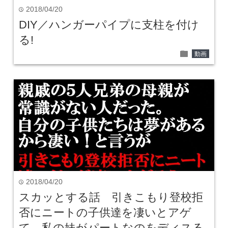
2018/04/20
time
DIY／ハンガーパイプに支柱を付け
る!
folder
動画
2018/04/20
time
スカッとする話 引きこもり登校拒
否にニートの子供達を凄いとアゲ
て、私の妹がパートなのをディスる