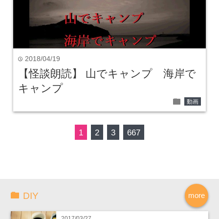
2018/04/19
time
【怪談朗読】 山でキャンプ 海岸で
キャンプ
folder
動画
1
2
3
667
DIY
more
2017/03/27