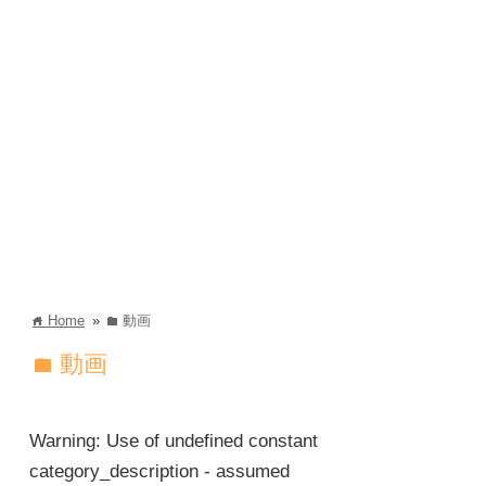
Home
»
動画
home
folder
動画
folder
Warning
: Use of undefined constant
category_description - assumed