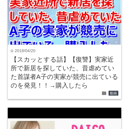
2018/04/20
time
【スカッとする話】【復讐】実家近
所で新居を探していた、昔虐めてい
た首謀者A子の実家が競売に出ている
のを発見！！→購入したら
folder
動画