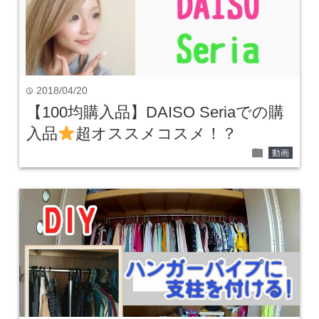
2018/04/20
time
【100均購入品】DAISO Seriaでの購
入品
超オススメコスメ！？
folder
動画