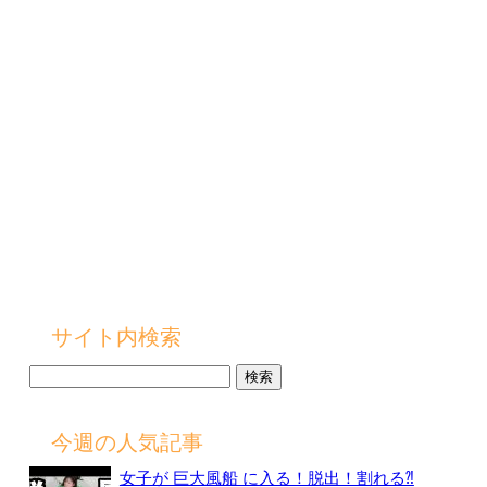
サイト内検索
検
索:
今週の人気記事
女子が 巨大風船 に入る！脱出！割れる⁈