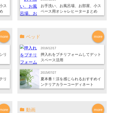
小ス
お手洗い、お風呂場、お部屋、小ス
め
ペース用オシャレヒーターまとめ
ベッド
more
more
2016/12/17
シリ
押入れをプチリフォームしてデット
スペース活用
2015/07/27
テリ
夏本番！涼を感じられるおすすめイ
ンテリアカラーコーディネート
動画
more
more