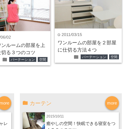
2011/03/15
time
/06/02
ワンルームの部屋を２部屋
ワンルームの部屋を上
に仕切る方法４つ
仕切る３つのコツ
folder
パーテーション
空間
folder
パーテーション
空間
カーテン
more
more
2015/10/11
ャレ
癒やしの空間！快眠できる寝室をつ