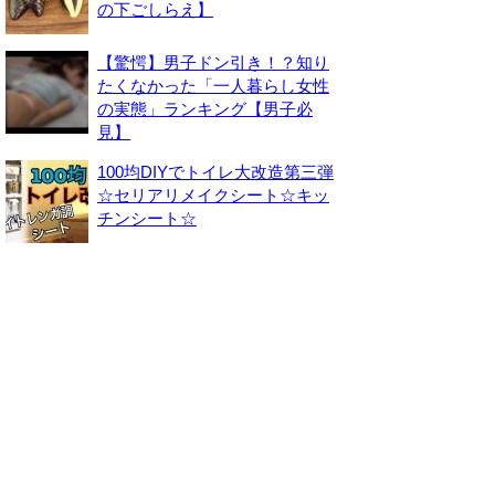
の下ごしらえ】
【驚愕】男子ドン引き！？知り
たくなかった「一人暮らし女性
の実態」ランキング【男子必
見】
100均DIYでトイレ大改造第三弾
☆セリアリメイクシート☆キッ
チンシート☆