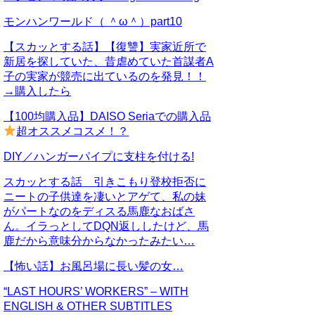
モンハンワールド（ ＾ω＾）part10
【スカッとする話】【復讐】実家近所で
新居を探していた、昔虐めていた首謀者A
子の実家が競売に出ているのを発見！！
→購入したら
【100均購入品】DAISO Seriaでの購入品
超オススメコスメ！？
DIY／ハンガーパイプに支柱を付ける!
スカッとする話 引きこもり登校拒否に
ニートの子供達を凄いとアゲて、私の妹
がパートなのをディスる馬鹿なおばさ
ん。イラっとしてDQN返ししたけど、馬
鹿だから意味分からなかったみたい…
【怖い話】お風呂場に長い髪の女…
“LAST HOURS’ WORKERS” – WITH
ENGLISH & OTHER SUBTITLES