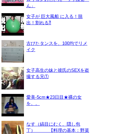
ん」
女子が 巨大風船 に入る！脱
出！割れる⁈
古びたタンスを、100均でリメ
イク
女子高生の妹と彼氏のSEXを盗
撮する兄①
愛美-5cm★23日目★裸の女
を。。
なす（縞目にむく、隠し包
丁） 【料理の基本：野菜