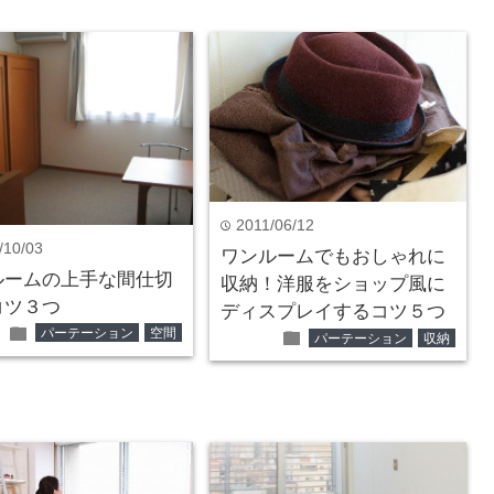
2011/06/12
time
/10/03
ワンルームでもおしゃれに
ルームの上手な間仕切
収納！洋服をショップ風に
コツ３つ
ディスプレイするコツ５つ
folder
パーテーション
空間
folder
パーテーション
収納