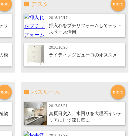
デスク
more
more
2016/12/17
テリ
押入れをプチリフォームしてデット
スペース活用
2016/10/26
の模
ライティングビューロのオススメ
バスルーム
more
more
2017/05/31
植物
真夏日突入、水回りを大理石インテ
リアにして涼し気に
2016/12/29