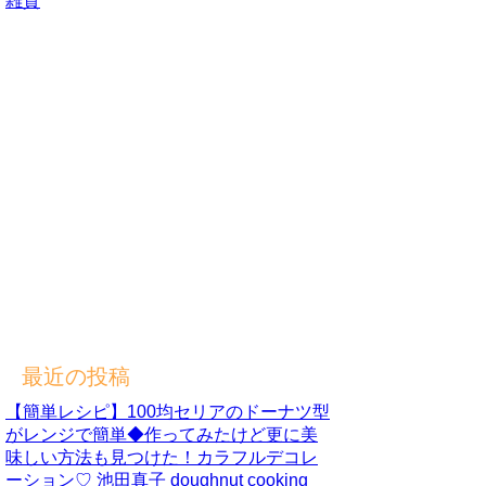
雑貨
最近の投稿
【簡単レシピ】100均セリアのドーナツ型
がレンジで簡単◆作ってみたけど更に美
味しい方法も見つけた！カラフルデコレ
ーション♡ 池田真子 doughnut cooking