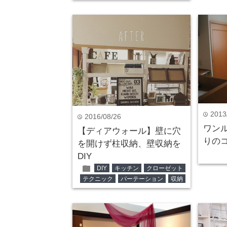
2013
time
2016/08/26
time
ワン
【ディアウォール】壁に穴
りの
を開けず柱収納、壁収納を
DIY
folder
DIY
キッチン
クローゼット
テクニック
パーテーション
収納