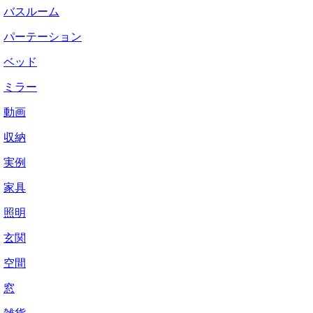
バスルーム
パーテーション
ベッド
ミラー
動画
収納
実例
家具
照明
玄関
空間
窓