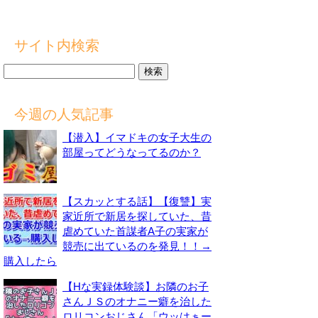
サイト内検索
検
索:
今週の人気記事
【潜入】イマドキの女子大生の
部屋ってどうなってるのか？
【スカッとする話】【復讐】実
家近所で新居を探していた、昔
虐めていた首謀者A子の実家が
競売に出ているのを発見！！→
購入したら
【Hな実録体験談】お隣のお子
さんＪＳのオナニー癖を治した
ロリコンおじさん「ウッはぁー