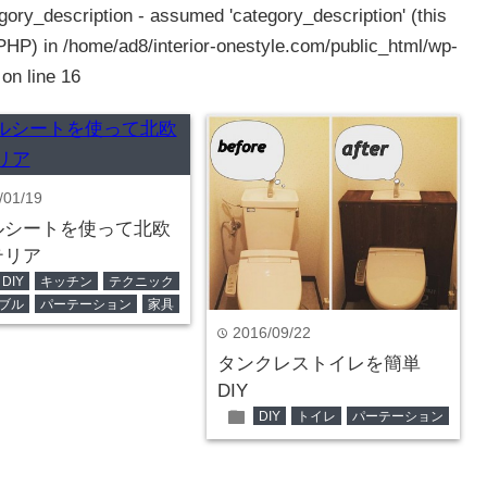
gory_description - assumed 'category_description' (this
 PHP) in
/home/ad8/interior-onestyle.com/public_html/wp-
on line
16
/01/19
ルシートを使って北欧
テリア
DIY
キッチン
テクニック
ブル
パーテーション
家具
2016/09/22
time
タンクレストイレを簡単
DIY
folder
DIY
トイレ
パーテーション