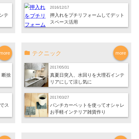
2016/12/17
ンテ
押入れをプチリフォームしてデット
スペース活用
テクニック
more
more
2017/05/31
、断捨
真夏日突入、水回りを大理石インテ
リアにして涼し気に
2017/03/27
レでス
パンチカーペットを使ってオシャレ
お手軽インテリア雑貨作り