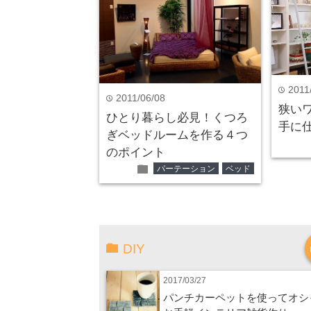
2011
time
2011/06/08
time
狭い
ひとり暮らし必見！くつろ
手に
ぎベッドルームを作る４つ
のポイント
folder
パーテーション
ベッド
DIY
2017/03/27
パンチカーペットを使ってオシ