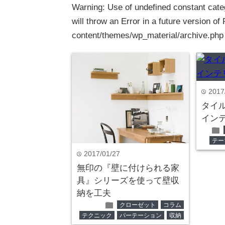
Warning
: Use of undefined constant cate
will throw an Error in a future version of
content/themes/wp_material/archive.php
2017
time
タイ
イン
folder
テー
2017/01/27
time
無印の『壁に付けられる家
具』シリーズを使って壁収
納を工夫
folder
クローゼット
コラム
テクニック
パーテーション
収納