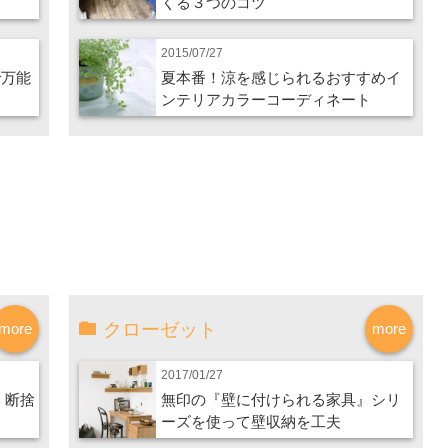
くる３つのコツ
2015/07/27
で万能
夏本番！涼を感じられるおすすめイ
ンテリアカラーコーディネート
クローゼット
more
more
2017/01/27
、断捨
無印の『壁に付けられる家具』シリ
ーズを使って壁収納を工夫