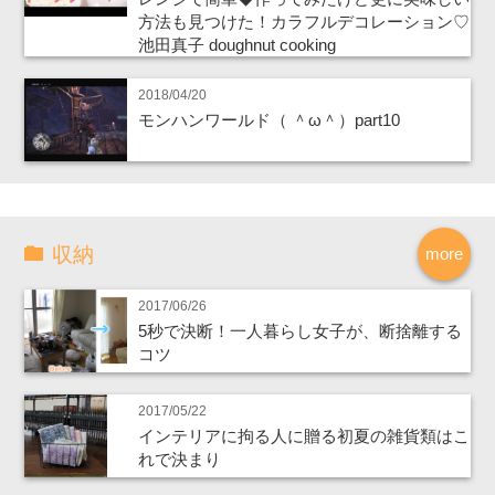
方法も見つけた！カラフルデコレーション♡
池田真子 doughnut cooking
2018/04/20
モンハンワールド（ ＾ω＾）part10
収納
more
2017/06/26
5秒で決断！一人暮らし女子が、断捨離する
コツ
2017/05/22
インテリアに拘る人に贈る初夏の雑貨類はこ
れで決まり