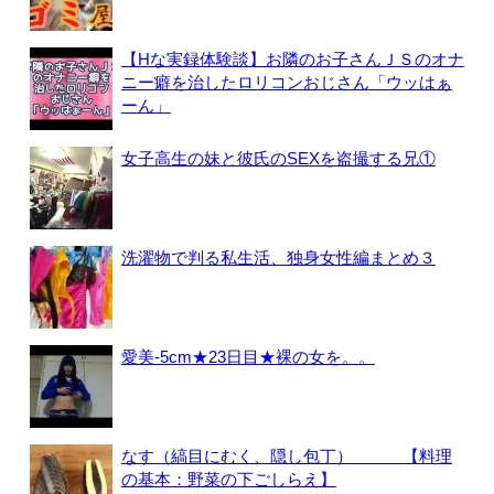
【Hな実録体験談】お隣のお子さんＪＳのオナ
ニー癖を治したロリコンおじさん「ウッはぁ
ーん」
女子高生の妹と彼氏のSEXを盗撮する兄①
洗濯物で判る私生活、独身女性編まとめ３
愛美-5cm★23日目★裸の女を。。
なす（縞目にむく、隠し包丁） 【料理
の基本：野菜の下ごしらえ】