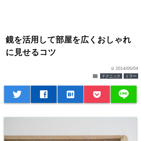
鏡を活用して部屋を広くおしゃれ
に見せるコツ
2014/05/04
time
folder
テクニック
ミラー
line
twitter
facebook
hatenabookmark