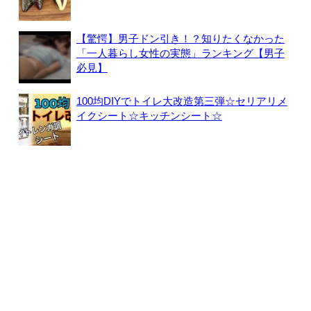
【驚愕】男子ドン引き！？知りたくなかった
「一人暮らし女性の実態」ランキング【男子
必見】
100均DIYでトイレ大改造第三弾☆セリアリメ
イクシート☆キッチンシート☆