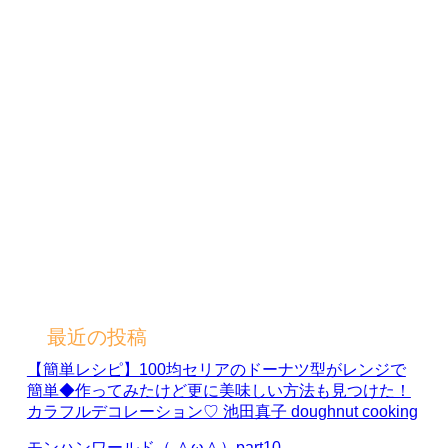
最近の投稿
【簡単レシピ】100均セリアのドーナツ型がレンジで
簡単◆作ってみたけど更に美味しい方法も見つけた！
カラフルデコレーション♡ 池田真子 doughnut cooking
モンハンワールド（ ＾ω＾）part10