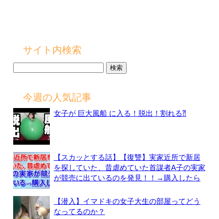
サイト内検索
検
索:
今週の人気記事
女子が 巨大風船 に入る！脱出！割れる⁈
【スカッとする話】【復讐】実家近所で新居
を探していた、昔虐めていた首謀者A子の実家
が競売に出ているのを発見！！→購入したら
【潜入】イマドキの女子大生の部屋ってどう
なってるのか？