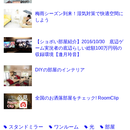
梅雨シーズン到来！湿気対策で快適空間に
しよう
【ショボい部屋紹介】2016/10/30 底辺ゲ
ーム実況者の底辺らしい総額100万円弱の
収録環境【逢月玲音】
DIYの部屋のインテリア
全国のお洒落部屋をチェック! RoomClip
スタンドミラー
ワンルーム
光
部屋
tag
tag
tag
tag