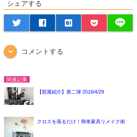
シェアする
line
twitter
facebook
hatenabookmark
コメントする
down
関連記事
【部屋紹介】第二弾 2016/4/29
クロスを張るだけ！簡単家具リメイク術