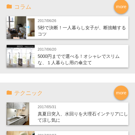
コラム
more
2017/06/26
5秒で決断！一人暮らし女子が、断捨離する
コツ
2017/06/20
5000円までで選べる！オシャレでスリム
な、１人暮らし用の傘立て
テクニック
more
2017/05/31
真夏日突入、水回りを大理石インテリアにし
て涼し気に