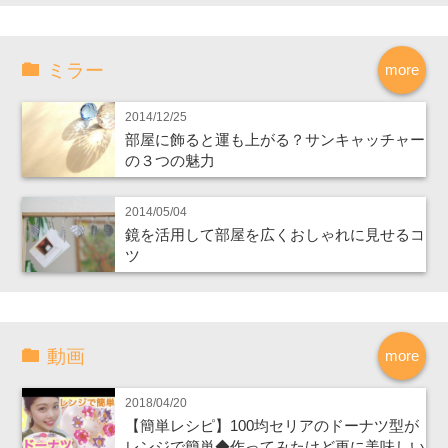
ミラー
more
2014/12/25
部屋に飾ると運も上がる？サンキャッチャー
の３つの魅力
2014/05/04
鏡を活用して部屋を広くおしゃれに見せるコ
ツ
動画
more
2018/04/20
【簡単レシピ】100均セリアのドーナツ型が
レンジで簡単◆作ってみたけど更に美味しい