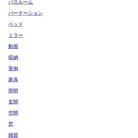
バスルーム
パーテーション
ベッド
ミラー
動画
収納
実例
家具
照明
玄関
空間
窓
雑貨