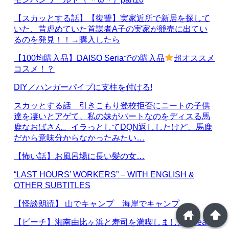
【スカッとする話】【復讐】実家近所で新居を探して
いた、昔虐めていた首謀者A子の実家が競売に出てい
るのを発見！！→購入したら
【100均購入品】DAISO Seriaでの購入品
超オススメ
コスメ！？
DIY／ハンガーパイプに支柱を付ける!
スカッとする話 引きこもり登校拒否にニートの子供
達を凄いとアゲて、私の妹がパートなのをディスる馬
鹿なおばさん。イラっとしてDQN返ししたけど、馬鹿
だから意味分からなかったみたい…
【怖い話】お風呂場に長い髪の女…
“LAST HOURS’ WORKERS” – WITH ENGLISH &
OTHER SUBTITLES
【怪談朗読】 山でキャンプ 海岸でキャンプ
home
arrowup
【ビーチ】湘南由比ヶ浜と寿司を満喫しました / Beach