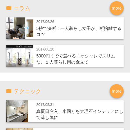
コラム
more
2017/06/26
5秒で決断！一人暮らし女子が、断捨離する
コツ
2017/06/20
5000円までで選べる！オシャレでスリム
な、１人暮らし用の傘立て
テクニック
more
2017/05/31
真夏日突入、水回りを大理石インテリアにし
て涼し気に