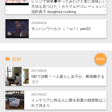
レンジで簡単◆作ってみたけど更に美味しい
方法も見つけた！カラフルデコレーション♡
池田真子 doughnut cooking
2018/04/20
モンハンワールド（ ＾ω＾）part10
収納
more
2017/06/26
5秒で決断！一人暮らし女子が、断捨離する
コツ
2017/05/22
インテリアに拘る人に贈る初夏の雑貨類はこ
れで決まり