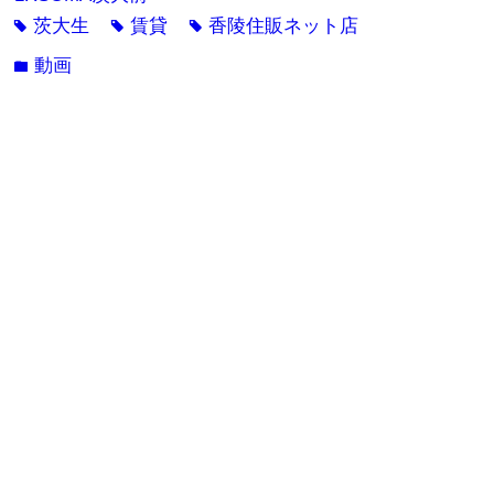
茨大生
賃貸
香陵住販ネット店
tag
tag
tag
動画
folder