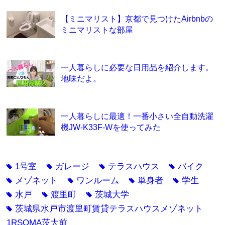
【ミニマリスト】京都で見つけたAirbnbの
ミニマリストな部屋
一人暮らしに必要な日用品を紹介します。
地味だよ。
一人暮らしに最適！一番小さい全自動洗濯
機JW-K33F-Wを使ってみた
1号室
ガレージ
テラスハウス
バイク
tag
tag
tag
tag
メゾネット
ワンルーム
単身者
学生
tag
tag
tag
tag
水戸
渡里町
茨城大学
tag
tag
tag
茨城県水戸市渡里町賃貸テラスハウスメゾネット
tag
1RSOMA茨大前