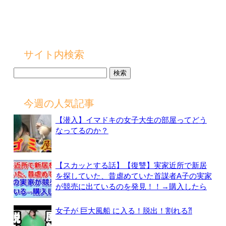
サイト内検索
検
索:
今週の人気記事
【潜入】イマドキの女子大生の部屋ってどう
なってるのか？
【スカッとする話】【復讐】実家近所で新居
を探していた、昔虐めていた首謀者A子の実家
が競売に出ているのを発見！！→購入したら
女子が 巨大風船 に入る！脱出！割れる⁈