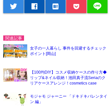
line
twitter
facebook
hatenabookmark
関連記事
女子の一人暮らし 事件を回避するチェック
ポイント[岡山]
【100均DIY】コスメ収納ケースの作り方◆
リップ&ネイル収納！池田真子流Seriaのク
リアケースアレンジ！cosmetics case
モジャモ ジャーニー 「ドキドキバレンタイ
ン 編」