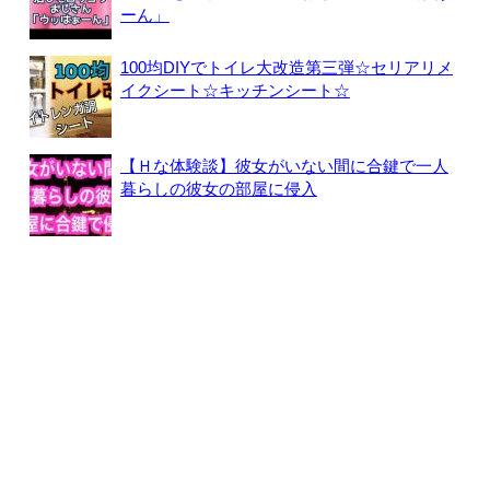
ーん」
100均DIYでトイレ大改造第三弾☆セリアリメ
イクシート☆キッチンシート☆
【Ｈな体験談】彼女がいない間に合鍵で一人
暮らしの彼女の部屋に侵入