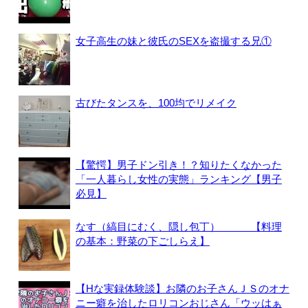
女子高生の妹と彼氏のSEXを盗撮する兄①
古びたタンスを、100均でリメイク
【驚愕】男子ドン引き！？知りたくなかった
「一人暮らし女性の実態」ランキング【男子
必見】
なす（縞目にむく、隠し包丁） 【料理
の基本：野菜の下ごしらえ】
【Hな実録体験談】お隣のお子さんＪＳのオナ
ニー癖を治したロリコンおじさん「ウッはぁ