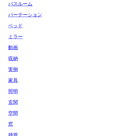
バスルーム
パーテーション
ベッド
ミラー
動画
収納
実例
家具
照明
玄関
空間
窓
雑貨