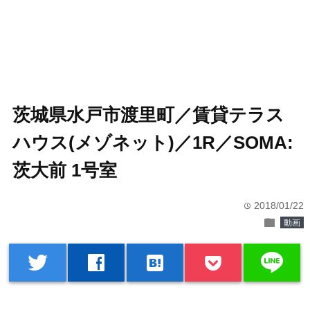
茨城県水戸市渡里町／賃貸テラス
ハウス(メゾネット)／1R／SOMA:
茨大前 1号室
2018/01/22
time
folder
動画
line
twitter
facebook
hatenabookmark