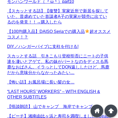
モンハンワールド（ ＾ω＾）part10
【スカッとする話】【復讐】実家近所で新居を探して
いた、昔虐めていた首謀者A子の実家が競売に出てい
るのを発見！！→購入したら
【100均購入品】DAISO Seriaでの購入品
超オススメ
コスメ！？
DIY／ハンガーパイプに支柱を付ける!
スカッとする話 引きこもり登校拒否にニートの子供
達を凄いとアゲて、私の妹がパートなのをディスる馬
鹿なおばさん。イラっとしてDQN返ししたけど、馬鹿
だから意味分からなかったみたい…
【怖い話】お風呂場に長い髪の女…
“LAST HOURS’ WORKERS” – WITH ENGLISH &
OTHER SUBTITLES
【怪談朗読】 山でキャンプ 海岸でキャンプ
home
arrowup
【ビーチ】湘南由比ヶ浜と寿司を満喫しました / Beach