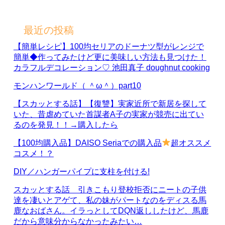
最近の投稿
【簡単レシピ】100均セリアのドーナツ型がレンジで
簡単◆作ってみたけど更に美味しい方法も見つけた！
カラフルデコレーション♡ 池田真子 doughnut cooking
モンハンワールド（ ＾ω＾）part10
【スカッとする話】【復讐】実家近所で新居を探して
いた、昔虐めていた首謀者A子の実家が競売に出てい
るのを発見！！→購入したら
【100均購入品】DAISO Seriaでの購入品
超オススメ
コスメ！？
DIY／ハンガーパイプに支柱を付ける!
スカッとする話 引きこもり登校拒否にニートの子供
達を凄いとアゲて、私の妹がパートなのをディスる馬
鹿なおばさん。イラっとしてDQN返ししたけど、馬鹿
だから意味分からなかったみたい…