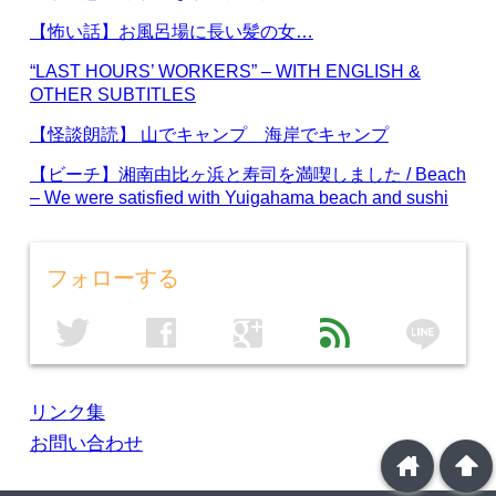
【怖い話】お風呂場に長い髪の女…
“LAST HOURS’ WORKERS” – WITH ENGLISH &
OTHER SUBTITLES
【怪談朗読】 山でキャンプ 海岸でキャンプ
【ビーチ】湘南由比ヶ浜と寿司を満喫しました / Beach
– We were satisfied with Yuigahama beach and sushi
フォローする
line
twitter
facebook
google
feed
リンク集
お問い合わせ
home
arrowup