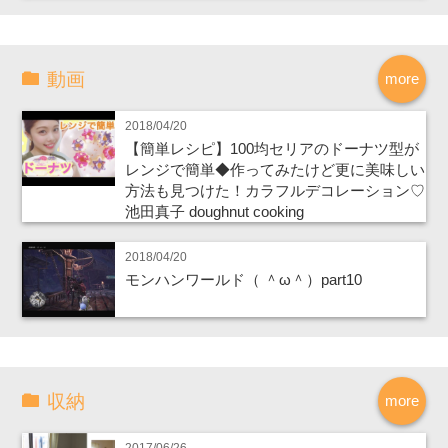
動画
more
2018/04/20
【簡単レシピ】100均セリアのドーナツ型が
レンジで簡単◆作ってみたけど更に美味しい
方法も見つけた！カラフルデコレーション♡
池田真子 doughnut cooking
2018/04/20
モンハンワールド（ ＾ω＾）part10
収納
more
2017/06/26