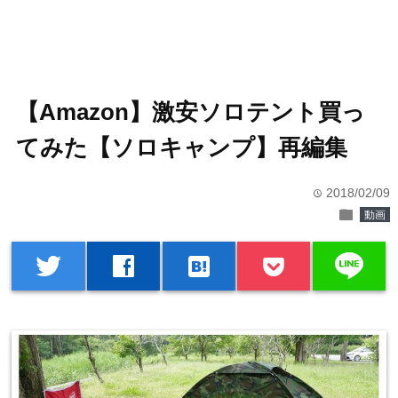
【Amazon】激安ソロテント買っ
てみた【ソロキャンプ】再編集
2018/02/09
time
folder
動画
line
twitter
facebook
hatenabookmark