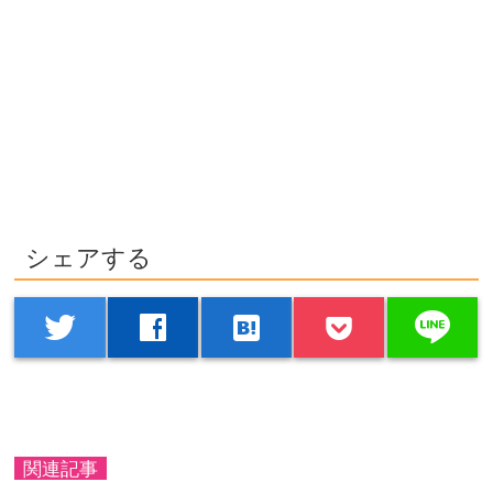
シェアする
line
twitter
facebook
hatenabookmark
関連記事