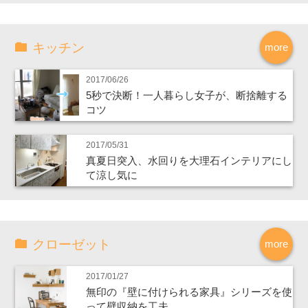
キッチン
more
2017/06/26
5秒で決断！一人暮らし女子が、断捨離する
コツ
2017/05/31
真夏日突入、水回りを大理石インテリアにし
て涼し気に
クローゼット
more
2017/01/27
無印の『壁に付けられる家具』シリーズを使
って壁収納を工夫