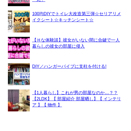
100均DIYでトイレ大改造第三弾☆セリアリメ
イクシート☆キッチンシート☆
【Ｈな体験談】彼女がいない間に合鍵で一人
暮らしの彼女の部屋に侵入
DIY／ハンガーパイプに支柱を付ける!
【1人暮らし】これが男の部屋なのか…？？
【2LDK】【 部屋紹介 部屋晒し】【 インテリ
ア 】【 物件 】