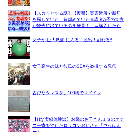
【スカッとする話】【復讐】実家近所で新居
を探していた、昔虐めていた首謀者A子の実家
が競売に出ているのを発見！！→購入したら
女子が 巨大風船 に入る！脱出！割れる⁈
女子高生の妹と彼氏のSEXを盗撮する兄①
古びたタンスを、100均でリメイク
【Hな実録体験談】お隣のお子さんＪＳのオナ
ニー癖を治したロリコンおじさん「ウッはぁ
ーん」