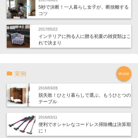
5秒で決断！一人暮らし女子が、断捨離する
コツ
2017/05/22
インテリアに拘る人に贈る初夏の雑貨類はこ
れで決まり
実例
more
2016/03/28
脱失敗！ひとり暮らしで選ぶ、もうひとつの
テーブル
2016/03/11
便利でオシャレなコードレス掃除機は決算期
に！