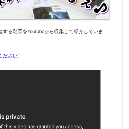
する動画をYoutubeから収集して紹介していま
ください
）