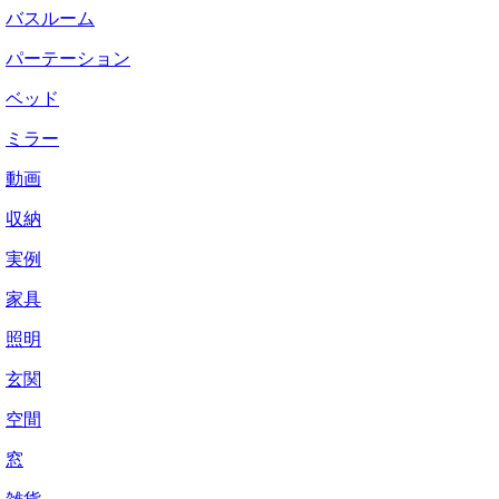
バスルーム
パーテーション
ベッド
ミラー
動画
収納
実例
家具
照明
玄関
空間
窓