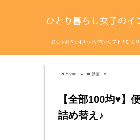
おしゃれ＆かわいいがコンセプト！ひとり
Home
»
動画
»
home
folder
【全部100均♥️
詰め替え♪