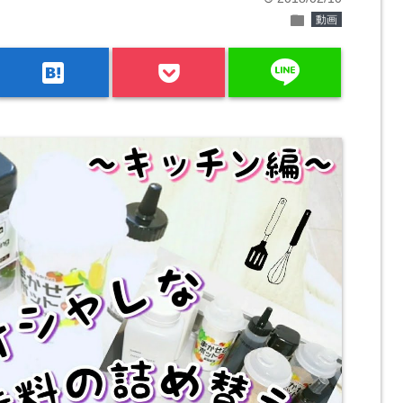
folder
動画
line
hatenabookmark