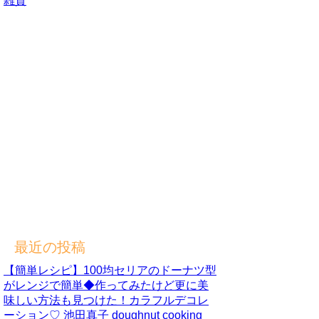
雑貨
最近の投稿
【簡単レシピ】100均セリアのドーナツ型
がレンジで簡単◆作ってみたけど更に美
味しい方法も見つけた！カラフルデコレ
ーション♡ 池田真子 doughnut cooking