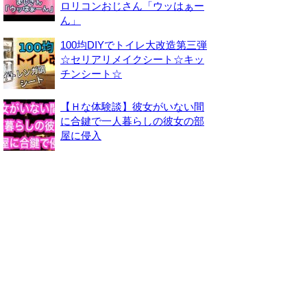
ロリコンおじさん「ウッはぁー
ん」
100均DIYでトイレ大改造第三弾
☆セリアリメイクシート☆キッ
チンシート☆
【Ｈな体験談】彼女がいない間
に合鍵で一人暮らしの彼女の部
屋に侵入