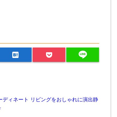
line
hatenabookmark
ーディネート リビングをおしゃれに演出静
具