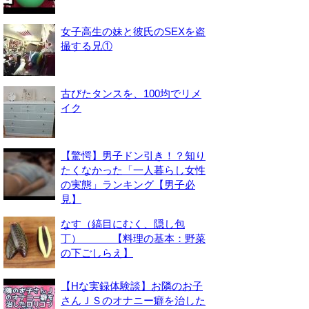
女子高生の妹と彼氏のSEXを盗
撮する兄①
古びたタンスを、100均でリメ
イク
【驚愕】男子ドン引き！？知り
たくなかった「一人暮らし女性
の実態」ランキング【男子必
見】
なす（縞目にむく、隠し包
丁） 【料理の基本：野菜
の下ごしらえ】
【Hな実録体験談】お隣のお子
さんＪＳのオナニー癖を治した