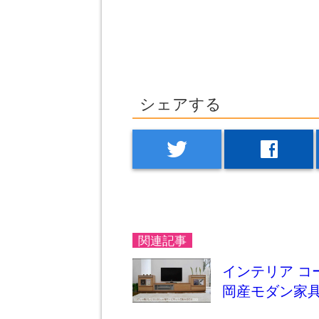
シェアする
twitter
facebook
関連記事
インテリア コ
岡産モダン家