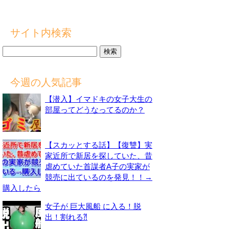
サイト内検索
検
索:
今週の人気記事
【潜入】イマドキの女子大生の
部屋ってどうなってるのか？
【スカッとする話】【復讐】実
家近所で新居を探していた、昔
虐めていた首謀者A子の実家が
競売に出ているのを発見！！→
購入したら
女子が 巨大風船 に入る！脱
出！割れる⁈