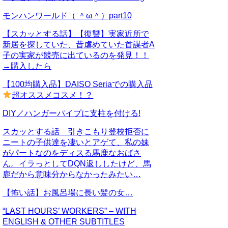
モンハンワールド（ ＾ω＾）part10
【スカッとする話】【復讐】実家近所で
新居を探していた、昔虐めていた首謀者A
子の実家が競売に出ているのを発見！！
→購入したら
【100均購入品】DAISO Seriaでの購入品
超オススメコスメ！？
DIY／ハンガーパイプに支柱を付ける!
スカッとする話 引きこもり登校拒否に
ニートの子供達を凄いとアゲて、私の妹
がパートなのをディスる馬鹿なおばさ
ん。イラっとしてDQN返ししたけど、馬
鹿だから意味分からなかったみたい…
【怖い話】お風呂場に長い髪の女…
“LAST HOURS’ WORKERS” – WITH
ENGLISH & OTHER SUBTITLES