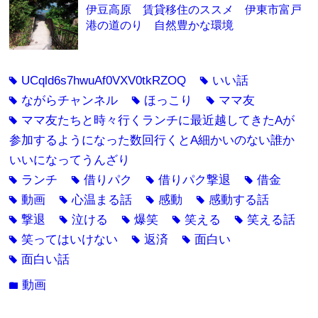
伊豆高原 賃貸移住のススメ 伊東市富戸
港の道のり 自然豊かな環境
UCqld6s7hwuAf0VXV0tkRZOQ
いい話
tag
tag
ながらチャンネル
ほっこり
ママ友
tag
tag
tag
ママ友たちと時々行くランチに最近越してきたAが
tag
参加するようになった数回行くとA細かいのない誰か
いいになってうんざり
ランチ
借りパク
借りパク撃退
借金
tag
tag
tag
tag
動画
心温まる話
感動
感動する話
tag
tag
tag
tag
撃退
泣ける
爆笑
笑える
笑える話
tag
tag
tag
tag
tag
笑ってはいけない
返済
面白い
tag
tag
tag
面白い話
tag
動画
folder