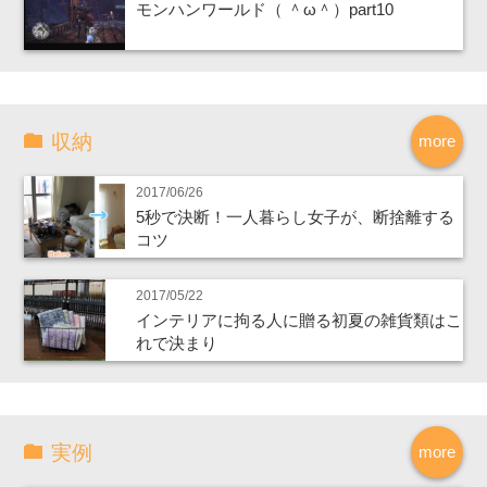
モンハンワールド（ ＾ω＾）part10
収納
more
2017/06/26
5秒で決断！一人暮らし女子が、断捨離する
コツ
2017/05/22
インテリアに拘る人に贈る初夏の雑貨類はこ
れで決まり
実例
more