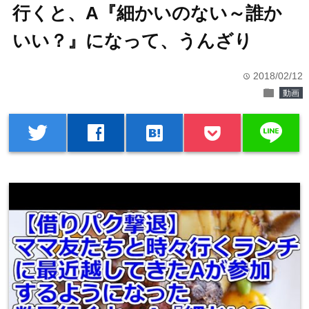
行くと、A『細かいのない～誰か
いい？』になって、うんざり
2018/02/12
time
folder
動画
line
twitter
facebook
hatenabookmark