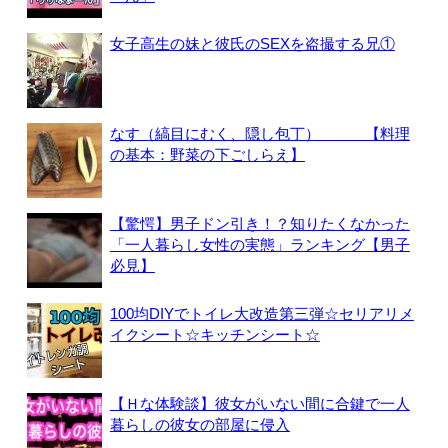
女子高生の妹と彼氏のSEXを盗撮する兄①
なす（縞目にむく、隠し包丁） 【料理
の基本：野菜の下ごしらえ】
【驚愕】男子ドン引き！？知りたくなかった
「一人暮らし女性の実態」ランキング【男子
必見】
100均DIYでトイレ大改造第三弾☆セリアリメ
イクシート☆キッチンシート☆
【Ｈな体験談】彼女がいない間に合鍵で一人
暮らしの彼女の部屋に侵入