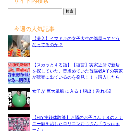
サイト内検索
検
索:
今週の人気記事
【潜入】イマドキの女子大生の部屋ってどう
なってるのか？
【スカッとする話】【復讐】実家近所で新居
を探していた、昔虐めていた首謀者A子の実家
が競売に出ているのを発見！！→購入したら
女子が 巨大風船 に入る！脱出！割れる⁈
【Hな実録体験談】お隣のお子さんＪＳのオナ
ニー癖を治したロリコンおじさん「ウッはぁ
ーん」