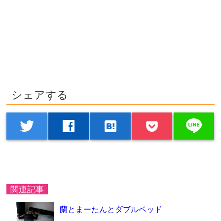
シェアする
line
twitter
facebook
hatenabookmark
関連記事
蘭とまーたんとダブルベッド