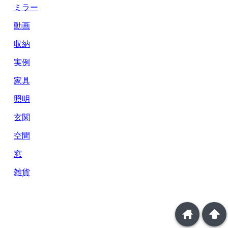
ミラー
動画
収納
実例
家具
照明
玄関
空間
窓
雑貨
home
arrowup