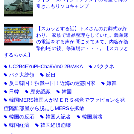
引きこもりソロキャンプ
【スカッとする話】トメさんのお葬式が終
わり、 家族で遺品整理をしていた。義弟嫁
の電話をする声が 聞こえてきて、内容が衝
撃的!その後、修羅場に・・・。【スカッと
するちゃん】
UC2B4EYuPHCba9Vm0-2BsVKA
パククネ
tag
tag
パク大統領
反日
tag
tag
反日韓国！独裁中国！近海の迷惑国家
嫌韓
tag
tag
日韓
歴史認識
韓国
tag
tag
tag
韓国MERS韓国人がＭＥＲＳ発覚でファビョンを発
tag
症隔離部屋から脱走しMERSを拡散
韓国の反応
韓国人記者
韓国崩壊
tag
tag
tag
韓国経済
韓国経済崩壊
tag
tag