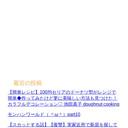
最近の投稿
【簡単レシピ】100均セリアのドーナツ型がレンジで
簡単◆作ってみたけど更に美味しい方法も見つけた！
カラフルデコレーション♡ 池田真子 doughnut cooking
モンハンワールド（ ＾ω＾）part10
【スカッとする話】【復讐】実家近所で新居を探して