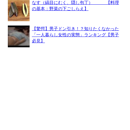
なす（縞目にむく、隠し包丁） 【料理
の基本：野菜の下ごしらえ】
【驚愕】男子ドン引き！？知りたくなかった
「一人暮らし女性の実態」ランキング【男子
必見】