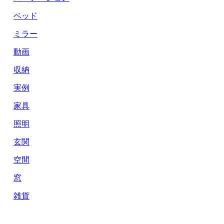
ベッド
ミラー
動画
収納
実例
家具
照明
玄関
空間
窓
雑貨