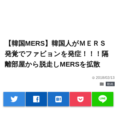
【韓国MERS】韓国人がＭＥＲＳ
発覚でファビョンを発症！！！隔
離部屋から脱走しMERSを拡散
2018/02/13
time
folder
動画
line
twitter
facebook
hatenabookmark