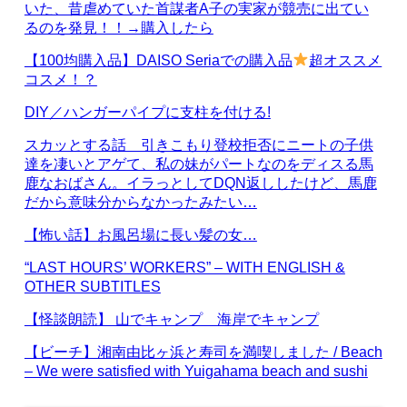
いた、昔虐めていた首謀者A子の実家が競売に出てい
るのを発見！！→購入したら
【100均購入品】DAISO Seriaでの購入品
超オススメ
コスメ！？
DIY／ハンガーパイプに支柱を付ける!
スカッとする話 引きこもり登校拒否にニートの子供
達を凄いとアゲて、私の妹がパートなのをディスる馬
鹿なおばさん。イラっとしてDQN返ししたけど、馬鹿
だから意味分からなかったみたい…
【怖い話】お風呂場に長い髪の女…
“LAST HOURS’ WORKERS” – WITH ENGLISH &
OTHER SUBTITLES
【怪談朗読】 山でキャンプ 海岸でキャンプ
【ビーチ】湘南由比ヶ浜と寿司を満喫しました / Beach
– We were satisfied with Yuigahama beach and sushi