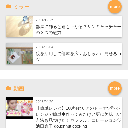
ミラー
more
2014/12/25
部屋に飾ると運も上がる？サンキャッチャー
の３つの魅力
2014/05/04
鏡を活用して部屋を広くおしゃれに見せるコ
ツ
動画
more
2018/04/20
【簡単レシピ】100均セリアのドーナツ型が
レンジで簡単◆作ってみたけど更に美味しい
方法も見つけた！カラフルデコレーション♡
池田真子 doughnut cooking