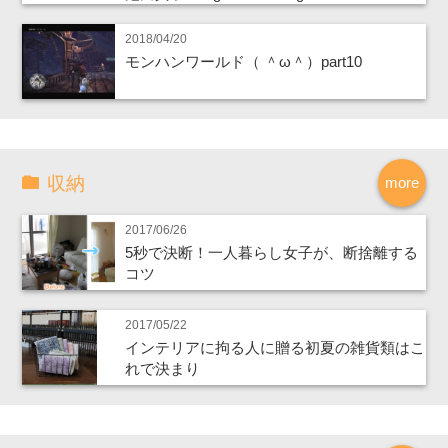
2018/04/20
モンハンワールド（ ＾ω＾）part10
収納
more
2017/06/26
5秒で決断！一人暮らし女子が、断捨離する
コツ
2017/05/22
インテリアに拘る人に贈る初夏の雑貨類はこ
れで決まり