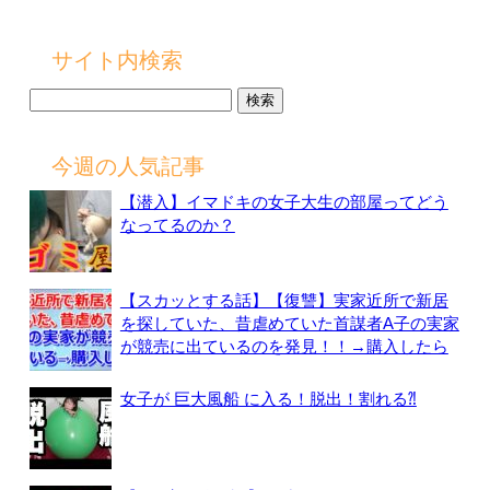
サイト内検索
検
索:
今週の人気記事
【潜入】イマドキの女子大生の部屋ってどう
なってるのか？
【スカッとする話】【復讐】実家近所で新居
を探していた、昔虐めていた首謀者A子の実家
が競売に出ているのを発見！！→購入したら
女子が 巨大風船 に入る！脱出！割れる⁈