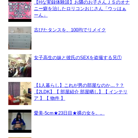
【Hな実録体験談】お隣のお子さんＪＳのオナ
ニー癖を治したロリコンおじさん「ウッはぁ
ーん」
古びたタンスを、100均でリメイク
女子高生の妹と彼氏のSEXを盗撮する兄①
【1人暮らし】これが男の部屋なのか…？？
【2LDK】【 部屋紹介 部屋晒し】【 インテリ
ア 】【 物件 】
愛美-5cm★23日目★裸の女を。。