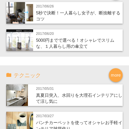
2017/06/26
5秒で決断！一人暮らし女子が、断捨離する
コツ
2017/06/20
5000円までで選べる！オシャレでスリム
な、１人暮らし用の傘立て
テクニック
more
2017/05/31
真夏日突入、水回りを大理石インテリアにし
て涼し気に
2017/03/27
パンチカーペットを使ってオシャレお手軽イ
ンテリア雑貨作り