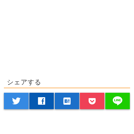
シェアする
line
twitter
facebook
hatenabookmark