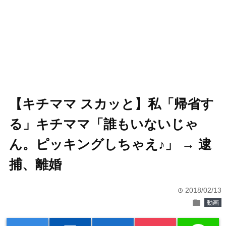
【キチママ スカッと】私「帰省す
る」キチママ「誰もいないじゃ
ん。ピッキングしちゃえ♪」 → 逮
捕、離婚
2018/02/13
time
folder
動画