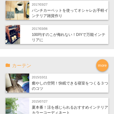
2017/03/27
パンチカーペットを使ってオシャレお手軽イ
ンテリア雑貨作り
2017/03/06
100均すのこが侮れない！DIYで万能インテ
リアに
カーテン
more
2015/10/11
癒やしの空間！快眠できる寝室をつくる３つ
のコツ
2015/07/27
夏本番！涼を感じられるおすすめインテリア
カラーコーディネート