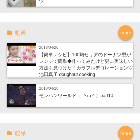
ツ
動画
more
2018/04/20
【簡単レシピ】100均セリアのドーナツ型が
レンジで簡単◆作ってみたけど更に美味しい
方法も見つけた！カラフルデコレーション♡
池田真子 doughnut cooking
2018/04/20
モンハンワールド（ ＾ω＾）part10
収納
more