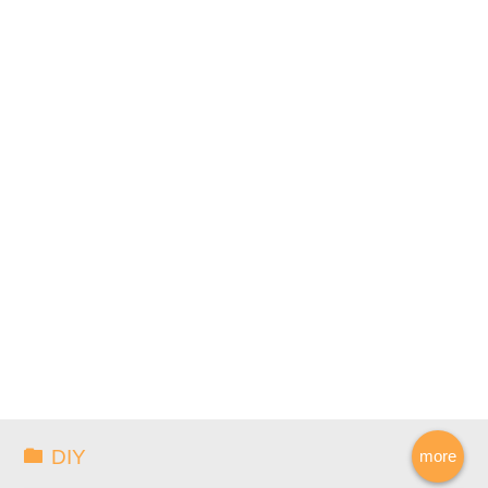
DIY
more