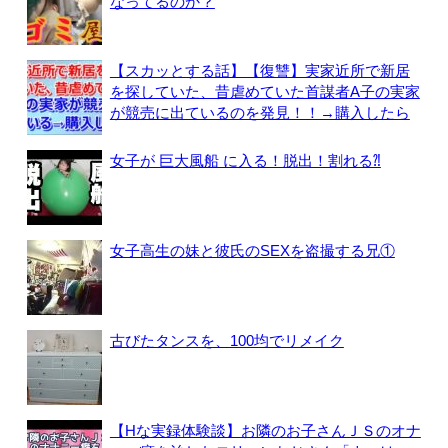
なってるのか？
【スカッとする話】【復讐】実家近所で新居
を探していた、昔虐めていた首謀者A子の実家
が競売に出ているのを発見！！→購入したら
女子が 巨大風船 に入る！脱出！割れる⁈
女子高生の妹と彼氏のSEXを盗撮する兄①
古びたタンスを、100均でリメイク
【Hな実録体験談】お隣のお子さんＪＳのオナ