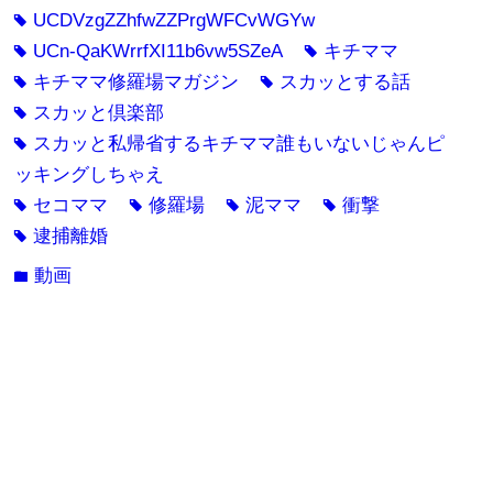
UCDVzgZZhfwZZPrgWFCvWGYw
tag
UCn-QaKWrrfXI11b6vw5SZeA
キチママ
tag
tag
キチママ修羅場マガジン
スカッとする話
tag
tag
スカッと倶楽部
tag
スカッと私帰省するキチママ誰もいないじゃんピ
tag
ッキングしちゃえ
セコママ
修羅場
泥ママ
衝撃
tag
tag
tag
tag
逮捕離婚
tag
動画
folder