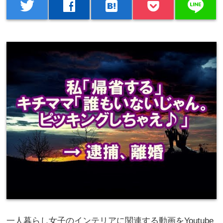
line
twitter
facebook
hatenabookmark
一人暮らし女子のインテリアに関連する動画をYoutube