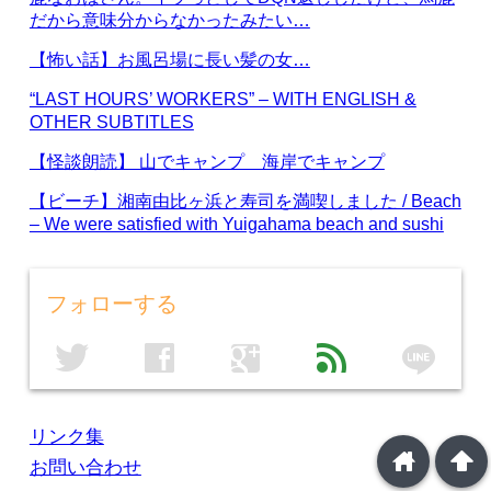
だから意味分からなかったみたい…
【怖い話】お風呂場に長い髪の女…
“LAST HOURS’ WORKERS” – WITH ENGLISH &
OTHER SUBTITLES
【怪談朗読】 山でキャンプ 海岸でキャンプ
【ビーチ】湘南由比ヶ浜と寿司を満喫しました / Beach
– We were satisfied with Yuigahama beach and sushi
フォローする
line
twitter
facebook
google
feed
リンク集
home
arrowup
お問い合わせ