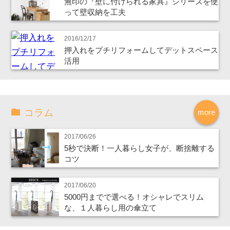
無印の『壁に付けられる家具』シリーズを使
って壁収納を工夫
2016/12/17
押入れをプチリフォームしてデットスペース
活用
コラム
more
2017/06/26
5秒で決断！一人暮らし女子が、断捨離する
コツ
2017/06/20
5000円までで選べる！オシャレでスリム
な、１人暮らし用の傘立て