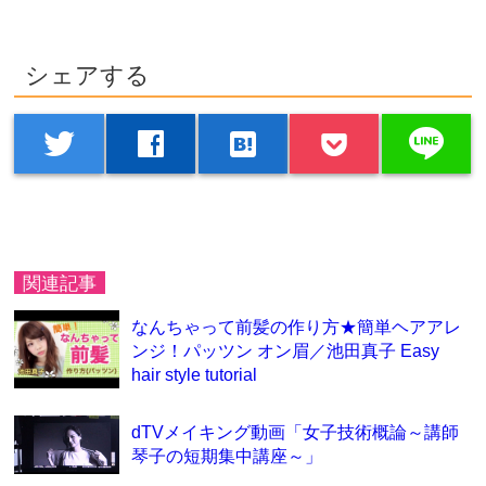
シェアする
line
twitter
facebook
hatenabookmark
関連記事
なんちゃって前髪の作り方★簡単ヘアアレ
ンジ！パッツン オン眉／池田真子 Easy
hair style tutorial
dTVメイキング動画「女子技術概論～講師
琴子の短期集中講座～」