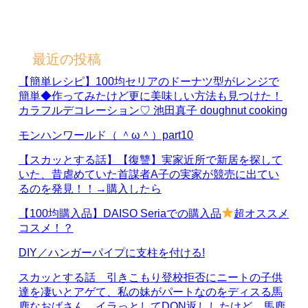
最近の投稿
【簡単レシピ】100均セリアのドーナツ型がレンジで
簡単◆作ってみたけど更に美味しい方法も見つけた！
カラフルデコレーション♡ 池田真子 doughnut cooking
モンハンワールド（ ＾ω＾）part10
【スカッとする話】【復讐】実家近所で新居を探して
いた、昔虐めていた首謀者A子の実家が競売に出てい
るのを発見！！→購入したら
【100均購入品】DAISO Seriaでの購入品
超オススメ
コスメ！？
DIY／ハンガーパイプに支柱を付ける!
スカッとする話 引きこもり登校拒否にニートの子供
達を凄いとアゲて、私の妹がパートなのをディスる馬
鹿なおばさん。イラっとしてDQN返ししたけど、馬鹿