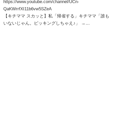
https://www.youtube.com/channel/UCn-
QaKWrrfXI11b6vw5SZeA
【キチママ スカッと】私「帰省する」キチママ「誰も
いないじゃん。ピッキングしちゃえ♪」 →…