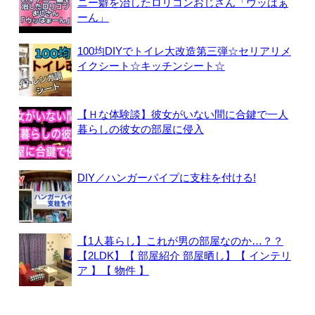
ニー癖を治したロリコンおじさん「ウッはぁ
ーん」
100均DIYでトイレ大改造第三弾☆セリアリメ
イクシート☆キッチンシート☆
【Ｈな体験談】彼女がいない間に合鍵で一人
暮らしの彼女の部屋に侵入
DIY／ハンガーパイプに支柱を付ける!
【1人暮らし】これが男の部屋なのか…？？
【2LDK】【 部屋紹介 部屋晒し】【 インテリ
ア 】【 物件 】