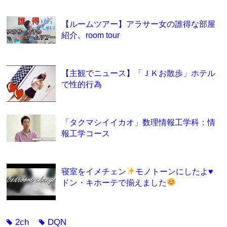
【ルームツアー】アラサー女の誰得な部屋
紹介。room tour
【主観でニュース】「ＪＫお散歩」ホテル
で性的行為
「タクマシイイカオ」数理情報工学科：情
報工学コース
寝室をイメチェン
モノトーンにしたよ
♥
ドン・キホーテで揃えました
2ch
DQN
tag
tag