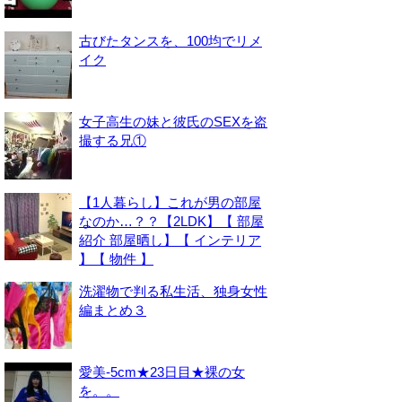
古びたタンスを、100均でリメ
イク
女子高生の妹と彼氏のSEXを盗
撮する兄①
【1人暮らし】これが男の部屋
なのか…？？【2LDK】【 部屋
紹介 部屋晒し】【 インテリア
】【 物件 】
洗濯物で判る私生活、独身女性
編まとめ３
愛美-5cm★23日目★裸の女
を。。