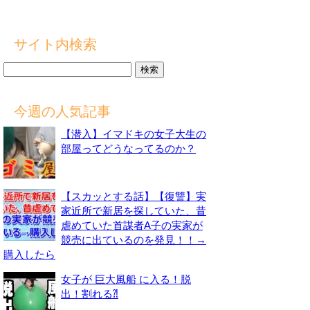
サイト内検索
検
索:
今週の人気記事
【潜入】イマドキの女子大生の
部屋ってどうなってるのか？
【スカッとする話】【復讐】実
家近所で新居を探していた、昔
虐めていた首謀者A子の実家が
競売に出ているのを発見！！→
購入したら
女子が 巨大風船 に入る！脱
出！割れる⁈