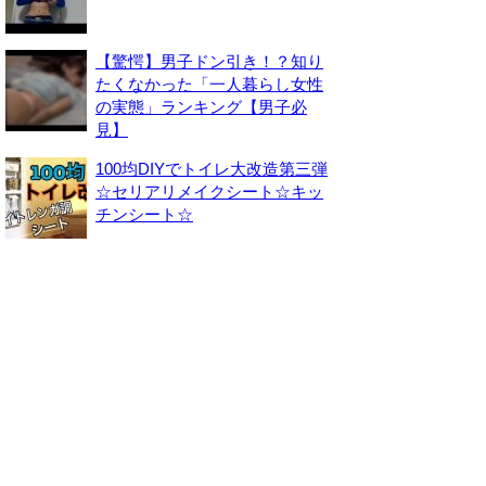
【驚愕】男子ドン引き！？知り
たくなかった「一人暮らし女性
の実態」ランキング【男子必
見】
100均DIYでトイレ大改造第三弾
☆セリアリメイクシート☆キッ
チンシート☆