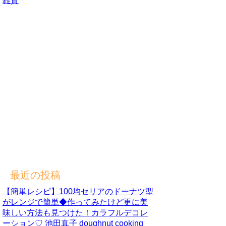
雑貨
最近の投稿
【簡単レシピ】100均セリアのドーナツ型
がレンジで簡単◆作ってみたけど更に美
味しい方法も見つけた！カラフルデコレ
ーション♡ 池田真子 doughnut cooking