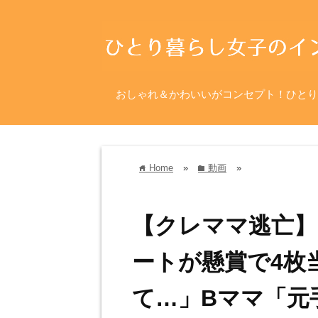
おしゃれ＆かわいいがコンセプト！ひとり
Home
»
動画
»
home
folder
【クレママ逃亡】
ートが懸賞で4枚
て…」Bママ「元