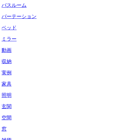
バスルーム
パーテーション
ベッド
ミラー
動画
収納
実例
家具
照明
玄関
空間
窓