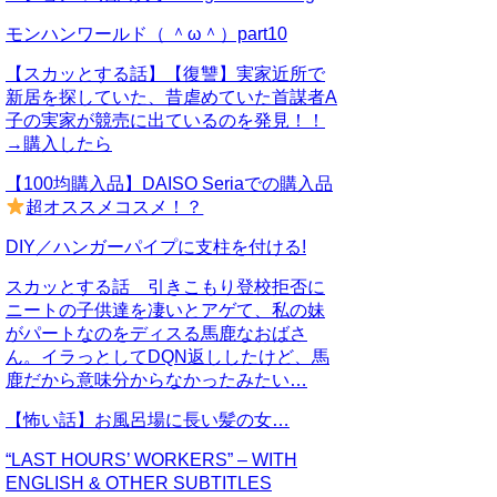
モンハンワールド（ ＾ω＾）part10
【スカッとする話】【復讐】実家近所で
新居を探していた、昔虐めていた首謀者A
子の実家が競売に出ているのを発見！！
→購入したら
【100均購入品】DAISO Seriaでの購入品
超オススメコスメ！？
DIY／ハンガーパイプに支柱を付ける!
スカッとする話 引きこもり登校拒否に
ニートの子供達を凄いとアゲて、私の妹
がパートなのをディスる馬鹿なおばさ
ん。イラっとしてDQN返ししたけど、馬
鹿だから意味分からなかったみたい…
【怖い話】お風呂場に長い髪の女…
“LAST HOURS’ WORKERS” – WITH
ENGLISH & OTHER SUBTITLES