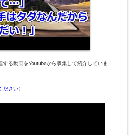
する動画をYoutubeから収集して紹介していま
ください
）