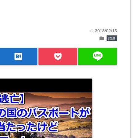
2018/02/15
time
folder
動画
line
hatenabookmark