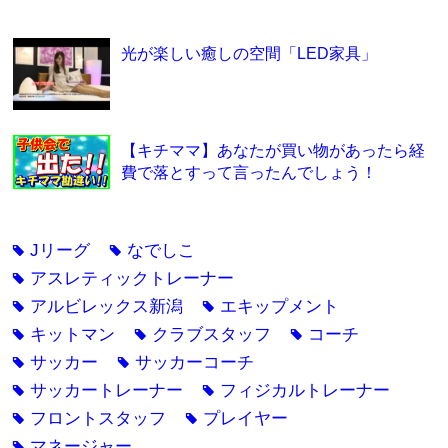
光が楽しい癒しの空間「LED家具」
【キチママ】あなたが買い物があったら経
費で落とすって言ったんでしょう！
Jリーグ
なでしこ
tag
tag
アスレティックトレーナー
tag
アルビレックス新潟
エキップメント
tag
tag
キットマン
クラブスタッフ
コーチ
tag
tag
tag
サッカー
サッカーコーチ
tag
tag
サッカートレーナー
フィジカルトレーナー
tag
tag
フロントスタッフ
プレイヤー
tag
tag
マネージャー
tag