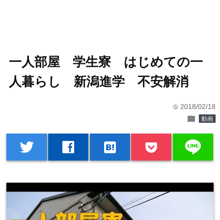
一人部屋 学生寮 はじめての一
人暮らし 新潟進学 不安解消
2018/02/18
time
folder
動画
line
twitter
facebook
hatenabookmark