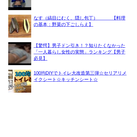
なす（縞目にむく、隠し包丁） 【料理
の基本：野菜の下ごしらえ】
【驚愕】男子ドン引き！？知りたくなかった
「一人暮らし女性の実態」ランキング【男子
必見】
100均DIYでトイレ大改造第三弾☆セリアリメ
イクシート☆キッチンシート☆