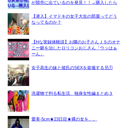
が競売に出ているのを発見！！→購入したら
【潜入】イマドキの女子大生の部屋ってどう
なってるのか？
【Hな実録体験談】お隣のお子さんＪＳのオナ
ニー癖を治したロリコンおじさん「ウッはぁ
ーん」
女子高生の妹と彼氏のSEXを盗撮する兄①
洗濯物で判る私生活、独身女性編まとめ３
愛美-5cm★23日目★裸の女を。。