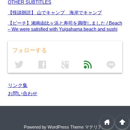
OTHER SUBTITLES
【怪談朗読】 山でキャンプ 海岸でキャンプ
【ビーチ】湘南由比ヶ浜と寿司を満喫しました / Beach
– We were satisfied with Yuigahama beach and sushi
フォローする
line
twitter
facebook
google
feed
リンク集
お問い合わせ
home
arrowup
Powered by
WordPress Theme マテリアル