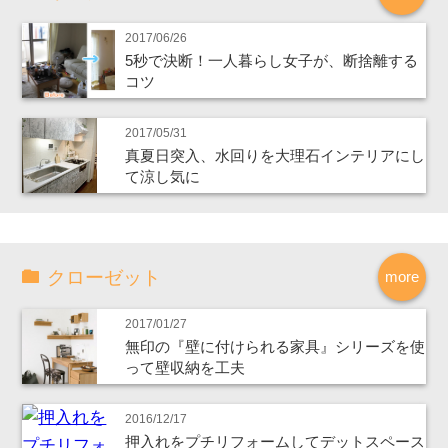
2017/06/26
5秒で決断！一人暮らし女子が、断捨離する
コツ
2017/05/31
真夏日突入、水回りを大理石インテリアにし
て涼し気に
クローゼット
more
2017/01/27
無印の『壁に付けられる家具』シリーズを使
って壁収納を工夫
2016/12/17
押入れをプチリフォームしてデットスペース