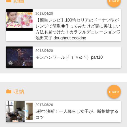
動画
more
2018/04/20
【簡単レシピ】100均セリアのドーナツ型が
レンジで簡単◆作ってみたけど更に美味しい
方法も見つけた！カラフルデコレーション♡
池田真子 doughnut cooking
2018/04/20
モンハンワールド（ ＾ω＾）part10
収納
more
2017/06/26
5秒で決断！一人暮らし女子が、断捨離する
コツ