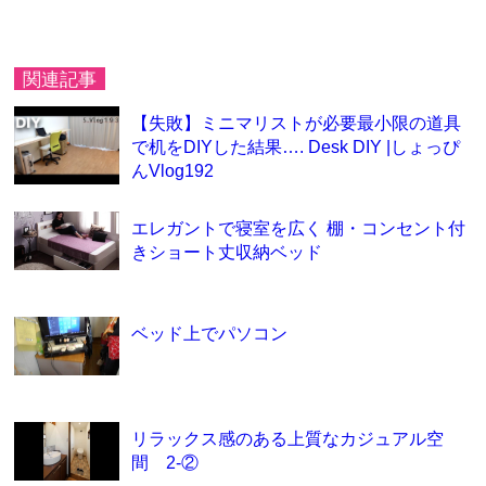
関連記事
【失敗】ミニマリストが必要最小限の道具
で机をDIYした結果…. Desk DIY |しょっぴ
んVlog192
エレガントで寝室を広く 棚・コンセント付
きショート丈収納ベッド
ベッド上でパソコン
リラックス感のある上質なカジュアル空
間 2-②