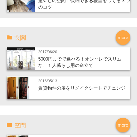
癒やしの空間！快眠できる寝室をつくる３つ
のコツ
玄関
more
2017/06/20
5000円までで選べる！オシャレでスリム
な、１人暮らし用の傘立て
2016/05/13
賃貸物件の扉をリメイクシートでチェンジ
空間
more