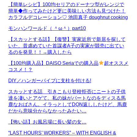
【簡単レシピ】100均セリアのドーナツ型がレンジで
簡単◆作ってみたけど更に美味しい方法も見つけた！
カラフルデコレーション♡ 池田真子 doughnut cooking
モンハンワールド（ ＾ω＾）part10
【スカッとする話】【復讐】実家近所で新居を探して
いた、昔虐めていた首謀者A子の実家が競売に出てい
るのを発見！！→購入したら
【100均購入品】DAISO Seriaでの購入品
超オススメ
コスメ！？
DIY／ハンガーパイプに支柱を付ける!
スカッとする話 引きこもり登校拒否にニートの子供
達を凄いとアゲて、私の妹がパートなのをディスる馬
鹿なおばさん。イラっとしてDQN返ししたけど、馬鹿
だから意味分からなかったみたい…
【怖い話】お風呂場に長い髪の女…
“LAST HOURS’ WORKERS” – WITH ENGLISH &