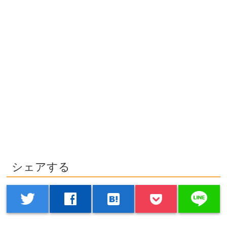
シェアする
line
twitter
facebook
hatenabookmark