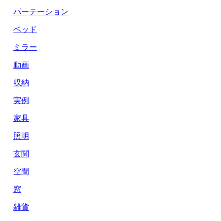
パーテーション
ベッド
ミラー
動画
収納
実例
家具
照明
玄関
空間
窓
雑貨