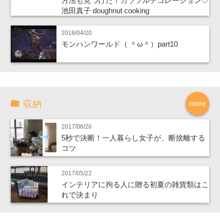
方法も見つけた！カラフルデコレーション♡
池田真子 doughnut cooking
2018/04/20
モンハンワールド（ ＾ω＾）part10
収納
more
2017/06/26
5秒で決断！一人暮らし女子が、断捨離する
コツ
2017/05/22
インテリアに拘る人に贈る初夏の雑貨類はこ
れで決まり