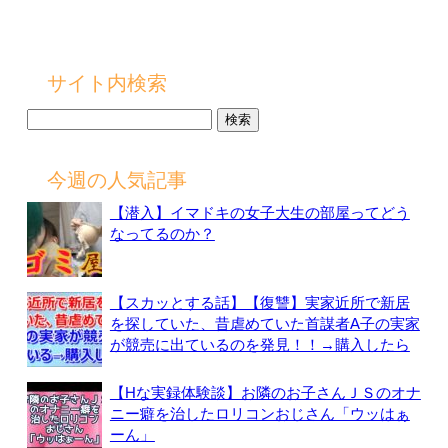
サイト内検索
検
索:
今週の人気記事
【潜入】イマドキの女子大生の部屋ってどう
なってるのか？
【スカッとする話】【復讐】実家近所で新居
を探していた、昔虐めていた首謀者A子の実家
が競売に出ているのを発見！！→購入したら
【Hな実録体験談】お隣のお子さんＪＳのオナ
ニー癖を治したロリコンおじさん「ウッはぁ
ーん」