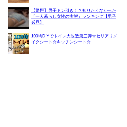
【驚愕】男子ドン引き！？知りたくなかった
「一人暮らし女性の実態」ランキング【男子
必見】
100均DIYでトイレ大改造第三弾☆セリアリメ
イクシート☆キッチンシート☆