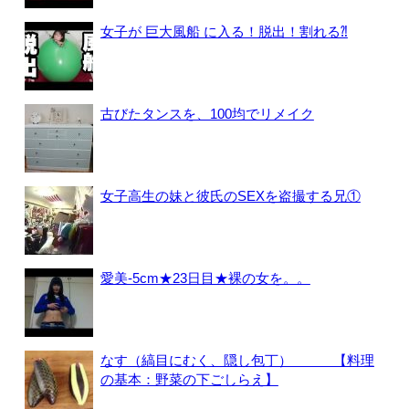
女子が 巨大風船 に入る！脱出！割れる⁈
古びたタンスを、100均でリメイク
女子高生の妹と彼氏のSEXを盗撮する兄①
愛美-5cm★23日目★裸の女を。。
なす（縞目にむく、隠し包丁） 【料理
の基本：野菜の下ごしらえ】