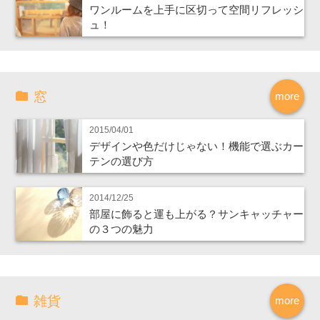
ワンルームを上手に区切って空間リフレッシ
ュ！
窓
more
2015/04/01
デザインや色だけじゃない！機能で選ぶカー
テンの選び方
2014/12/25
部屋に飾ると運も上がる？サンキャッチャー
の３つの魅力
雑貨
more