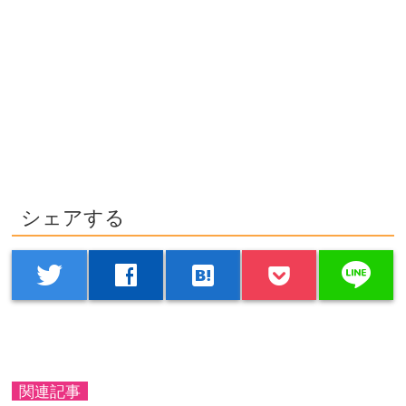
シェアする
line
twitter
facebook
hatenabookmark
関連記事