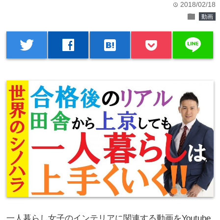
2018/02/18
time
folder
動画
line
twitter
facebook
hatenabookmark
一人暮らし女子のインテリアに関連する動画をYoutube