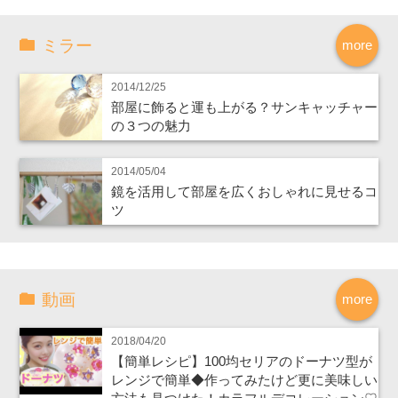
ミラー
more
2014/12/25
部屋に飾ると運も上がる？サンキャッチャー
の３つの魅力
2014/05/04
鏡を活用して部屋を広くおしゃれに見せるコ
ツ
動画
more
2018/04/20
【簡単レシピ】100均セリアのドーナツ型が
レンジで簡単◆作ってみたけど更に美味しい