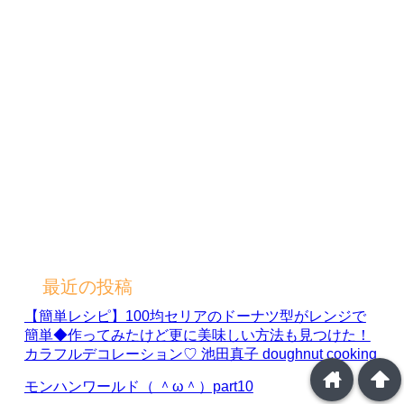
最近の投稿
【簡単レシピ】100均セリアのドーナツ型がレンジで
簡単◆作ってみたけど更に美味しい方法も見つけた！
カラフルデコレーション♡ 池田真子 doughnut cooking
home
arrowup
モンハンワールド（ ＾ω＾）part10