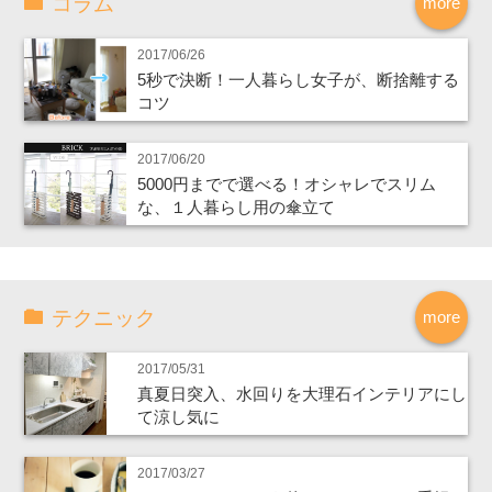
コラム
more
2017/06/26
5秒で決断！一人暮らし女子が、断捨離する
コツ
2017/06/20
5000円までで選べる！オシャレでスリム
な、１人暮らし用の傘立て
テクニック
more
2017/05/31
真夏日突入、水回りを大理石インテリアにし
て涼し気に
2017/03/27