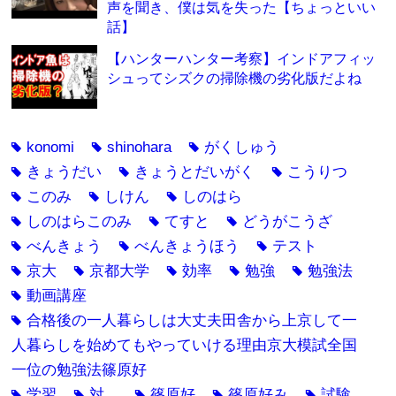
声を聞き、僕は気を失った【ちょっといい
話】
【ハンターハンター考察】インドアフィッ
シュってシズクの掃除機の劣化版だよね
konomi
shinohara
がくしゅう
tag
tag
tag
きょうだい
きょうとだいがく
こうりつ
tag
tag
tag
このみ
しけん
しのはら
tag
tag
tag
しのはらこのみ
てすと
どうがこうざ
tag
tag
tag
べんきょう
べんきょうほう
テスト
tag
tag
tag
京大
京都大学
効率
勉強
勉強法
tag
tag
tag
tag
tag
動画講座
tag
合格後の一人暮らしは大丈夫田舎から上京して一
tag
人暮らしを始めてもやっていける理由京大模試全国
一位の勉強法篠原好
学習
対...
篠原好
篠原好み
試験
tag
tag
tag
tag
tag