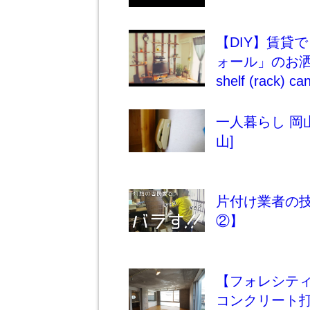
【DIY】賃貸
ォール」のお洒
shelf (rack) c
一人暮らし 岡
山]
片付け業者の
②】
【フォレシティ
コンクリート打