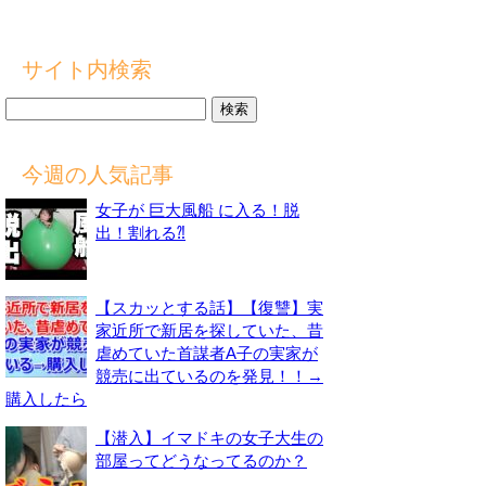
サイト内検索
検
索:
今週の人気記事
女子が 巨大風船 に入る！脱
出！割れる⁈
【スカッとする話】【復讐】実
家近所で新居を探していた、昔
虐めていた首謀者A子の実家が
競売に出ているのを発見！！→
購入したら
【潜入】イマドキの女子大生の
部屋ってどうなってるのか？