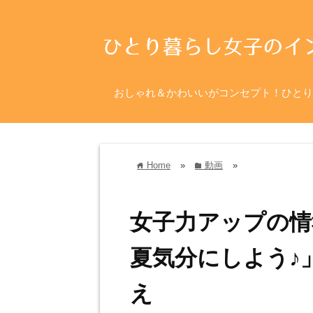
おしゃれ＆かわいいがコンセプト！ひとり
Home
»
動画
»
home
folder
女子力アップの情
夏気分にしよう♪
え