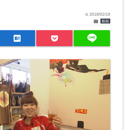
2018/02/18
time
folder
動画
line
hatenabookmark