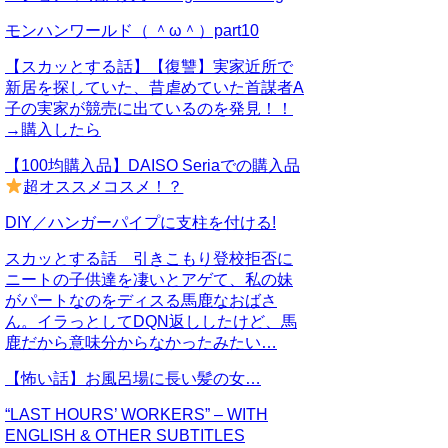
モンハンワールド（ ＾ω＾）part10
【スカッとする話】【復讐】実家近所で
新居を探していた、昔虐めていた首謀者A
子の実家が競売に出ているのを発見！！
→購入したら
【100均購入品】DAISO Seriaでの購入品
超オススメコスメ！？
DIY／ハンガーパイプに支柱を付ける!
スカッとする話 引きこもり登校拒否に
ニートの子供達を凄いとアゲて、私の妹
がパートなのをディスる馬鹿なおばさ
ん。イラっとしてDQN返ししたけど、馬
鹿だから意味分からなかったみたい…
【怖い話】お風呂場に長い髪の女…
“LAST HOURS’ WORKERS” – WITH
ENGLISH & OTHER SUBTITLES