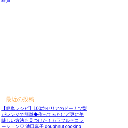
雑貨
最近の投稿
【簡単レシピ】100均セリアのドーナツ型
がレンジで簡単◆作ってみたけど更に美
味しい方法も見つけた！カラフルデコレ
ーション♡ 池田真子 doughnut cooking