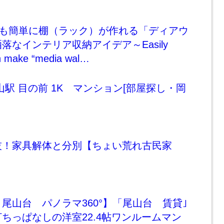
でも簡単に棚（ラック）が作れる「ディアウ
落なインテリア収納アイデア～Easily
an make “media wal…
山駅 目の前 1K マンション[部屋探し・岡
技！家具解体と分別【ちょい荒れ古民家
尾山台 パノラマ360°】「尾山台 賃貸｣
ちっぱなしの洋室22.4帖ワンルームマン