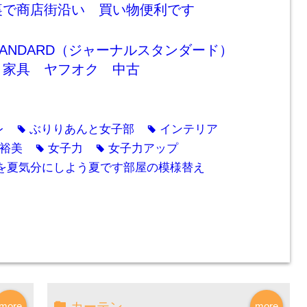
裏で商店街沿い 買い物便利です
 STANDARD（ジャーナルスタンダード）
 家具 ヤフオク 中古
レ
ぶりりあんと女子部
インテリア
tag
tag
裕美
女子力
女子力アップ
tag
tag
を夏気分にしよう夏です部屋の模様替え
カーテン
more
more