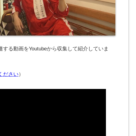
する動画をYoutubeから収集して紹介していま
ください
）