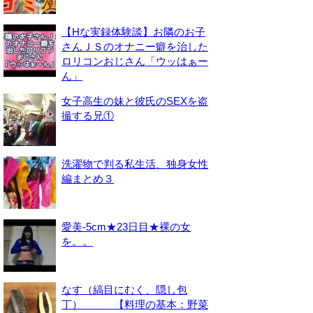
【Hな実録体験談】お隣のお子
さんＪＳのオナニー癖を治した
ロリコンおじさん「ウッはぁー
ん」
女子高生の妹と彼氏のSEXを盗
撮する兄①
洗濯物で判る私生活、独身女性
編まとめ３
愛美-5cm★23日目★裸の女
を。。
なす（縞目にむく、隠し包
丁） 【料理の基本：野菜