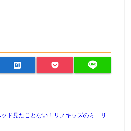
line
hatenabookmark
ベッド見たことない！リノキッズのミニリ