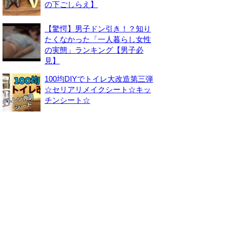
の下ごしらえ】
【驚愕】男子ドン引き！？知り
たくなかった「一人暮らし女性
の実態」ランキング【男子必
見】
100均DIYでトイレ大改造第三弾
☆セリアリメイクシート☆キッ
チンシート☆