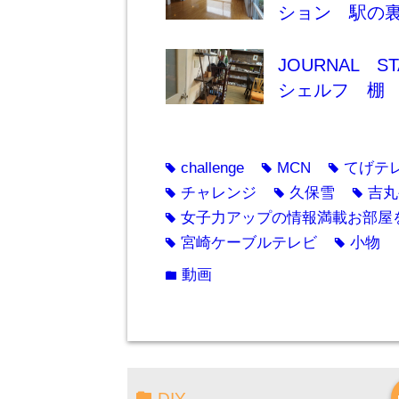
ション 駅の
JOURNAL
シェルフ 棚
challenge
MCN
てげテ
tag
tag
tag
チャレンジ
久保雪
吉丸
tag
tag
tag
女子力アップの情報満載お部屋
tag
宮崎ケーブルテレビ
小物
tag
tag
動画
folder
DIY