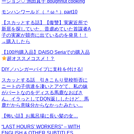
ーション♡ 池田真子 doughnut cooking
モンハンワールド（ ＾ω＾）part10
【スカッとする話】【復讐】実家近所で
新居を探していた、昔虐めていた首謀者A
子の実家が競売に出ているのを発見！！
→購入したら
【100均購入品】DAISO Seriaでの購入品
超オススメコスメ！？
DIY／ハンガーパイプに支柱を付ける!
スカッとする話 引きこもり登校拒否に
ニートの子供達を凄いとアゲて、私の妹
がパートなのをディスる馬鹿なおばさ
ん。イラっとしてDQN返ししたけど、馬
鹿だから意味分からなかったみたい…
【怖い話】お風呂場に長い髪の女…
“LAST HOURS’ WORKERS” – WITH
ENGLISH & OTHER SUBTITLES