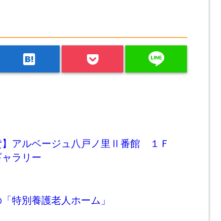
line
hatenabookmark
貸】アルベージュ八戸ノ里Ⅱ番館 １Ｆ
ギャラリー
の「特別養護老人ホーム」