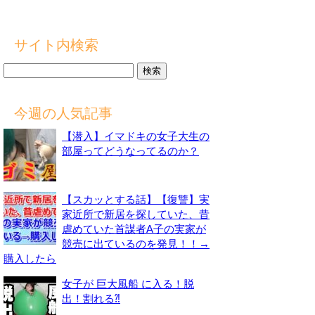
サイト内検索
検
索:
今週の人気記事
【潜入】イマドキの女子大生の
部屋ってどうなってるのか？
【スカッとする話】【復讐】実
家近所で新居を探していた、昔
虐めていた首謀者A子の実家が
競売に出ているのを発見！！→
購入したら
女子が 巨大風船 に入る！脱
出！割れる⁈