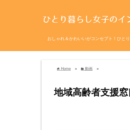
おしゃれ＆かわいいがコンセプト！ひとり
Home
»
動画
»
home
folder
地域高齢者支援窓