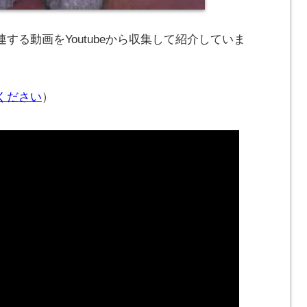
する動画をYoutubeから収集して紹介していま
ください
）