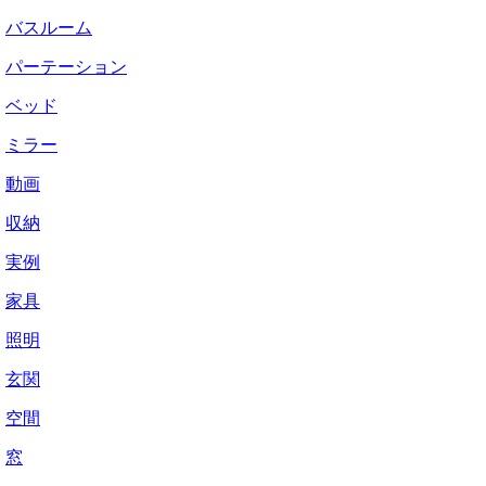
バスルーム
パーテーション
ベッド
ミラー
動画
収納
実例
家具
照明
玄関
空間
窓