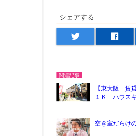
シェアする
twitter
facebook
関連記事
【東大阪 賃
１Ｋ ハウス
空き室だらけ