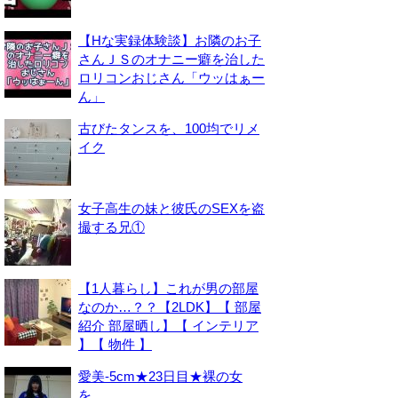
【Hな実録体験談】お隣のお子
さんＪＳのオナニー癖を治した
ロリコンおじさん「ウッはぁー
ん」
古びたタンスを、100均でリメ
イク
女子高生の妹と彼氏のSEXを盗
撮する兄①
【1人暮らし】これが男の部屋
なのか…？？【2LDK】【 部屋
紹介 部屋晒し】【 インテリア
】【 物件 】
愛美-5cm★23日目★裸の女
を。。