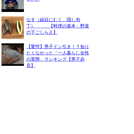
なす（縞目にむく、隠し包
丁） 【料理の基本：野菜
の下ごしらえ】
【驚愕】男子ドン引き！？知り
たくなかった「一人暮らし女性
の実態」ランキング【男子必
見】