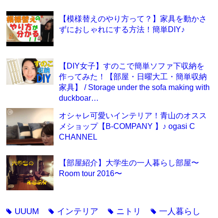
【模様替えのやり方って？】家具を動かさ
ずにおしゃれにする方法！簡単DIY♪
【DIY女子】すのこで簡単ソファ下収納を
作ってみた！【部屋・日曜大工・簡単収納
家具】 / Storage under the sofa making with
duckboar…
オシャレ可愛いインテリア！青山のオスス
メショップ【B-COMPANY 】♪ ogasi C
CHANNEL
【部屋紹介】大学生の一人暮らし部屋〜
Room tour 2016〜
UUUM
インテリア
ニトリ
一人暮らし
tag
tag
tag
tag