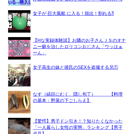
女子が 巨大風船 に入る！脱出！割れる⁈
【Hな実録体験談】お隣のお子さんＪＳのオナ
ニー癖を治したロリコンおじさん「ウッはぁ
ーん」
女子高生の妹と彼氏のSEXを盗撮する兄①
なす（縞目にむく、隠し包丁） 【料理
の基本：野菜の下ごしらえ】
【驚愕】男子ドン引き！？知りたくなかった
「一人暮らし女性の実態」ランキング【男子
必見】