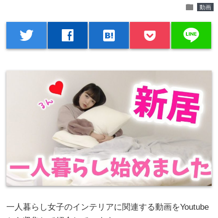
folder
動画
line
twitter
facebook
hatenabookmark
一人暮らし女子のインテリアに関連する動画をYoutube