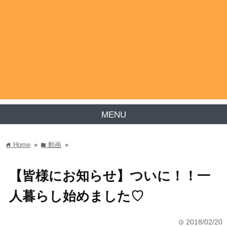
MENU
Home
»
動画
»
home
folder
【皆様にお知らせ】ついに！！一
人暮らし始めました♡
2018/02/20
time