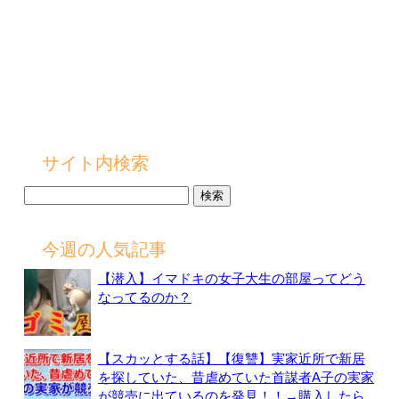
サイト内検索
検
索:
今週の人気記事
【潜入】イマドキの女子大生の部屋ってどう
なってるのか？
【スカッとする話】【復讐】実家近所で新居
を探していた、昔虐めていた首謀者A子の実家
が競売に出ているのを発見！！→購入したら