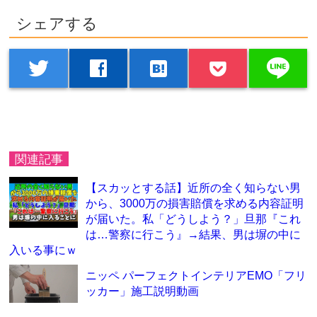
シェアする
line
twitter
facebook
hatenabookmark
関連記事
【スカッとする話】近所の全く知らない男
から、3000万の損害賠償を求める内容証明
が届いた。私「どうしよう？」旦那『これ
は…警察に行こう』→結果、男は塀の中に
入いる事にｗ
ニッペ パーフェクトインテリアEMO「フリ
ッカー」施工説明動画