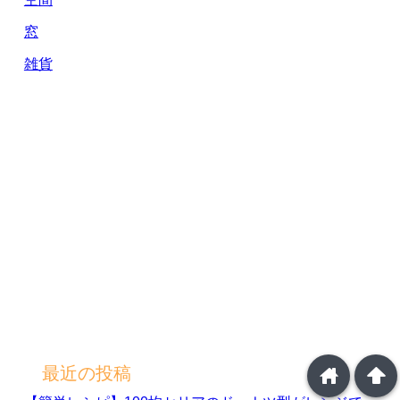
窓
雑貨
home
arrowup
最近の投稿