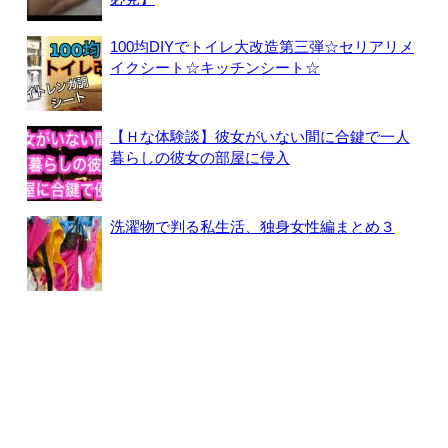
100均DIYでトイレ大改造第三弾☆セリアリメ
イクシート☆キッチンシート☆
【Ｈな体験談】彼女がいない間に合鍵で一人
暮らしの彼女の部屋に侵入
洗濯物で判る私生活、独身女性編まとめ３