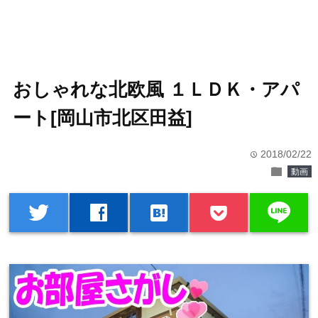
おしゃれな北欧風 １ＬＤＫ・アパ
ート[岡山市北区田益]
2018/02/22
time
folder
動画
line
twitter
facebook
hatenabookmark