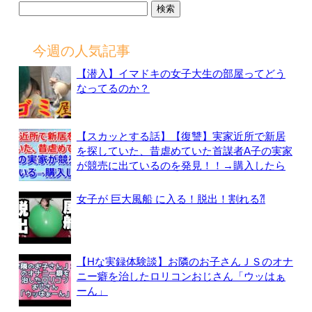
検
索:
今週の人気記事
【潜入】イマドキの女子大生の部屋ってどう
なってるのか？
【スカッとする話】【復讐】実家近所で新居
を探していた、昔虐めていた首謀者A子の実家
が競売に出ているのを発見！！→購入したら
女子が 巨大風船 に入る！脱出！割れる⁈
【Hな実録体験談】お隣のお子さんＪＳのオナ
ニー癖を治したロリコンおじさん「ウッはぁ
ーん」