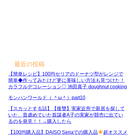
最近の投稿
【簡単レシピ】100均セリアのドーナツ型がレンジで
簡単◆作ってみたけど更に美味しい方法も見つけた！
カラフルデコレーション♡ 池田真子 doughnut cooking
モンハンワールド（ ＾ω＾）part10
【スカッとする話】【復讐】実家近所で新居を探して
いた、昔虐めていた首謀者A子の実家が競売に出てい
るのを発見！！→購入したら
【100均購入品】DAISO Seriaでの購入品
超オススメ