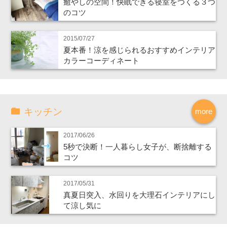
癒やしの空間！快眠できる寝室をつくる３つ
のコツ
2015/07/27
夏本番！涼を感じられるおすすめインテリア
カラーコーディネート
キッチン
more
2017/06/26
5秒で決断！一人暮らし女子が、断捨離する
コツ
2017/05/31
真夏日突入、水回りを大理石インテリアにし
て涼し気に