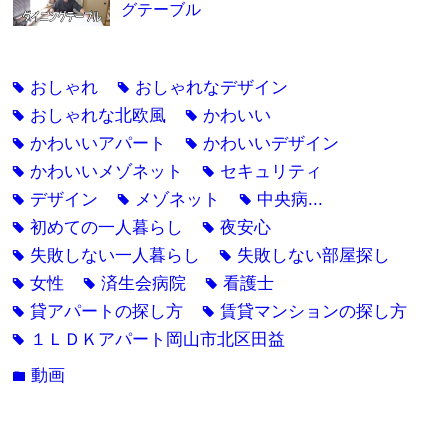
グテーブル
おしゃれ
おしゃれなデザイン
tag
tag
おしゃれな北欧風
かわいい
tag
tag
かわいいアパート
かわいいデザイン
tag
tag
かわいいメゾネット
セキュリティ
tag
tag
デザイン
メゾネット
中央病...
tag
tag
tag
初めての一人暮らし
夜安心
tag
tag
失敗しない一人暮らし
失敗しない部屋探し
tag
tag
女性
済生会病院
看護士
tag
tag
tag
貸アパートの探し方
賃貸マンションの探し方
tag
tag
１ＬＤＫアパート岡山市北区田益
tag
動画
folder