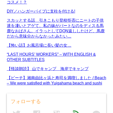
コスメ！？
DIY／ハンガーパイプに支柱を付ける!
スカッとする話 引きこもり登校拒否にニートの子供
達を凄いとアゲて、私の妹がパートなのをディスる馬
鹿なおばさん。イラっとしてDQN返ししたけど、馬鹿
だから意味分からなかったみたい…
【怖い話】お風呂場に長い髪の女…
“LAST HOURS’ WORKERS” – WITH ENGLISH &
OTHER SUBTITLES
【怪談朗読】 山でキャンプ 海岸でキャンプ
【ビーチ】湘南由比ヶ浜と寿司を満喫しました / Beach
– We were satisfied with Yuigahama beach and sushi
フォローする