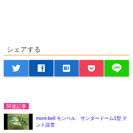
シェアする
line
twitter
facebook
hatenabookmark
関連記事
mont-bell モンベル サンダードーム1型 テ
ント設営