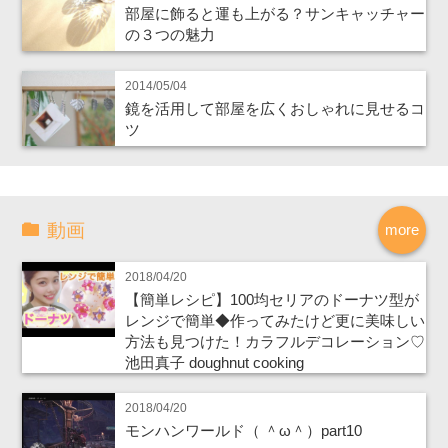
部屋に飾ると運も上がる？サンキャッチャー
の３つの魅力
2014/05/04
鏡を活用して部屋を広くおしゃれに見せるコ
ツ
動画
more
2018/04/20
【簡単レシピ】100均セリアのドーナツ型が
レンジで簡単◆作ってみたけど更に美味しい
方法も見つけた！カラフルデコレーション♡
池田真子 doughnut cooking
2018/04/20
モンハンワールド（ ＾ω＾）part10