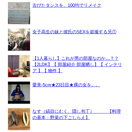
古びたタンスを、100均でリメイク
女子高生の妹と彼氏のSEXを盗撮する兄①
【1人暮らし】これが男の部屋なのか…？？
【2LDK】【 部屋紹介 部屋晒し】【 インテリ
ア 】【 物件 】
愛美-5cm★23日目★裸の女を。。
なす（縞目にむく、隠し包丁） 【料理
の基本：野菜の下ごしらえ】