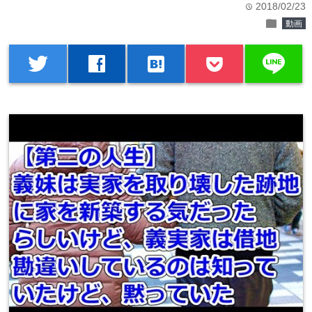
2018/02/23
time
folder
動画
line
twitter
facebook
hatenabookmark