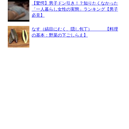
【驚愕】男子ドン引き！？知りたくなかった
「一人暮らし女性の実態」ランキング【男子
必見】
なす（縞目にむく、隠し包丁） 【料理
の基本：野菜の下ごしらえ】