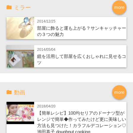
ミラー
more
2014/12/25
部屋に飾ると運も上がる？サンキャッチャー
の３つの魅力
2014/05/04
鏡を活用して部屋を広くおしゃれに見せるコ
ツ
動画
more
2018/04/20
【簡単レシピ】100均セリアのドーナツ型が
レンジで簡単◆作ってみたけど更に美味しい
方法も見つけた！カラフルデコレーション♡
池田真子 doughnut cooking