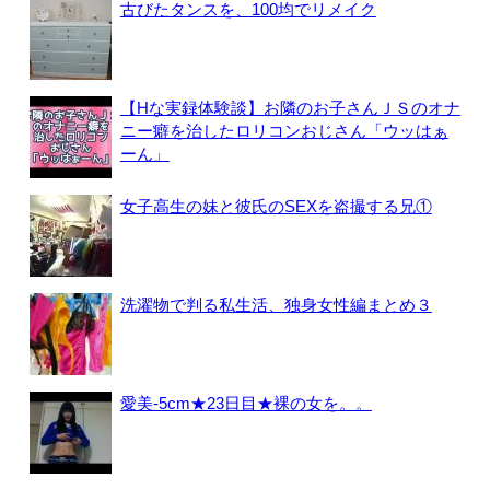
古びたタンスを、100均でリメイク
【Hな実録体験談】お隣のお子さんＪＳのオナ
ニー癖を治したロリコンおじさん「ウッはぁ
ーん」
女子高生の妹と彼氏のSEXを盗撮する兄①
洗濯物で判る私生活、独身女性編まとめ３
愛美-5cm★23日目★裸の女を。。