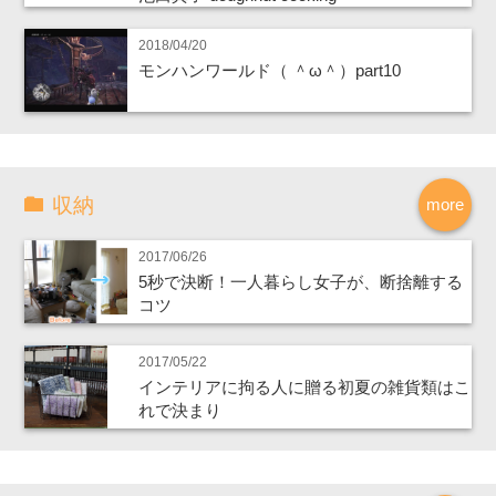
2018/04/20
モンハンワールド（ ＾ω＾）part10
収納
more
2017/06/26
5秒で決断！一人暮らし女子が、断捨離する
コツ
2017/05/22
インテリアに拘る人に贈る初夏の雑貨類はこ
れで決まり