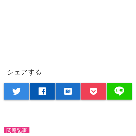
シェアする
line
twitter
facebook
hatenabookmark
関連記事