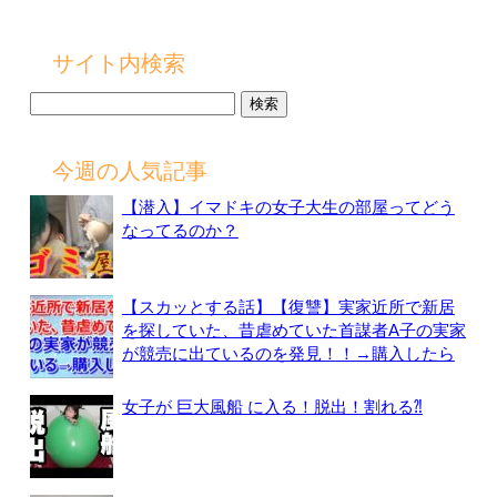
サイト内検索
検
索:
今週の人気記事
【潜入】イマドキの女子大生の部屋ってどう
なってるのか？
【スカッとする話】【復讐】実家近所で新居
を探していた、昔虐めていた首謀者A子の実家
が競売に出ているのを発見！！→購入したら
女子が 巨大風船 に入る！脱出！割れる⁈