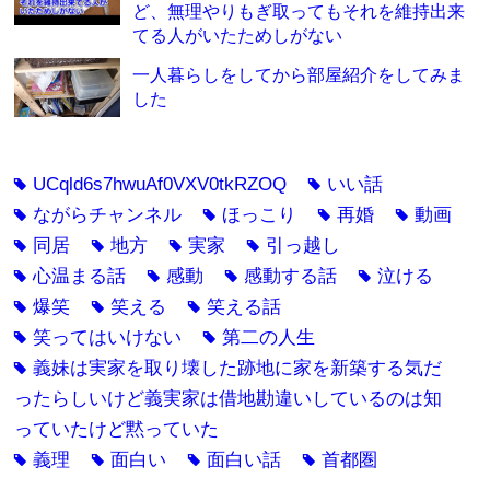
ど、無理やりもぎ取ってもそれを維持出来
てる人がいたためしがない
一人暮らしをしてから部屋紹介をしてみま
した
UCqld6s7hwuAf0VXV0tkRZOQ
いい話
tag
tag
ながらチャンネル
ほっこり
再婚
動画
tag
tag
tag
tag
同居
地方
実家
引っ越し
tag
tag
tag
tag
心温まる話
感動
感動する話
泣ける
tag
tag
tag
tag
爆笑
笑える
笑える話
tag
tag
tag
笑ってはいけない
第二の人生
tag
tag
義妹は実家を取り壊した跡地に家を新築する気だ
tag
ったらしいけど義実家は借地勘違いしているのは知
っていたけど黙っていた
義理
面白い
面白い話
首都圏
tag
tag
tag
tag