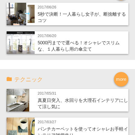
2017/06/26
5秒で決断！一人暮らし女子が、断捨離する
コツ
2017/06/20
5000円までで選べる！オシャレでスリム
な、１人暮らし用の傘立て
テクニック
more
2017/05/31
真夏日突入、水回りを大理石インテリアにし
て涼し気に
2017/03/27
パンチカーペットを使ってオシャレお手軽イ