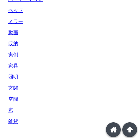
ベッド
ミラー
動画
収納
実例
家具
照明
玄関
空間
窓
雑貨
home
arrowup