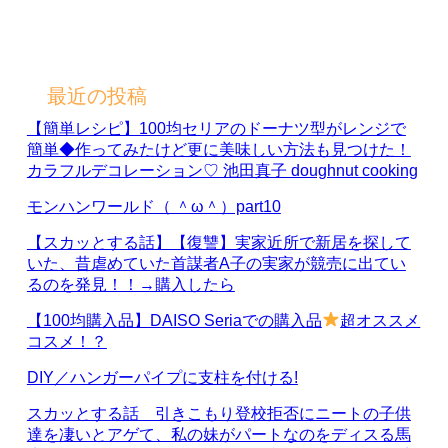
最近の投稿
【簡単レシピ】100均セリアのドーナツ型がレンジで
簡単◆作ってみたけど更に美味しい方法も見つけた！
カラフルデコレーション♡ 池田真子 doughnut cooking
モンハンワールド（ ＾ω＾）part10
【スカッとする話】【復讐】実家近所で新居を探して
いた、昔虐めていた首謀者A子の実家が競売に出てい
るのを発見！！→購入したら
【100均購入品】DAISO Seriaでの購入品
超オススメ
コスメ！？
DIY／ハンガーパイプに支柱を付ける!
スカッとする話 引きこもり登校拒否にニートの子供
達を凄いとアゲて、私の妹がパートなのをディスる馬