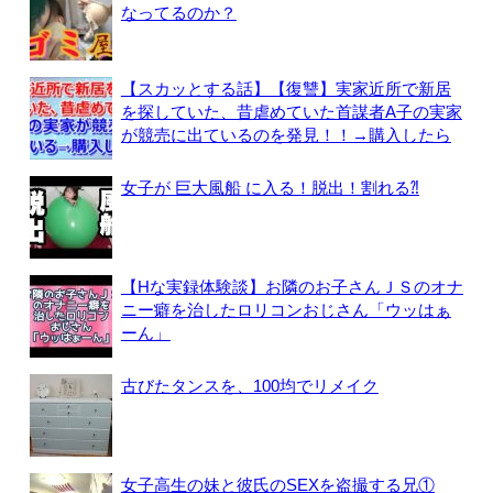
なってるのか？
【スカッとする話】【復讐】実家近所で新居
を探していた、昔虐めていた首謀者A子の実家
が競売に出ているのを発見！！→購入したら
女子が 巨大風船 に入る！脱出！割れる⁈
【Hな実録体験談】お隣のお子さんＪＳのオナ
ニー癖を治したロリコンおじさん「ウッはぁ
ーん」
古びたタンスを、100均でリメイク
女子高生の妹と彼氏のSEXを盗撮する兄①