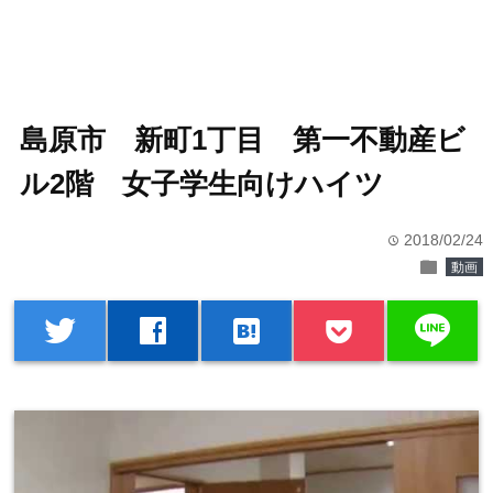
島原市 新町1丁目 第一不動産ビ
ル2階 女子学生向けハイツ
2018/02/24
time
folder
動画
line
twitter
facebook
hatenabookmark