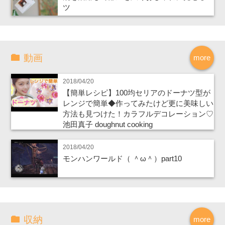
ツ
動画
more
2018/04/20
【簡単レシピ】100均セリアのドーナツ型が
レンジで簡単◆作ってみたけど更に美味しい
方法も見つけた！カラフルデコレーション♡
池田真子 doughnut cooking
2018/04/20
モンハンワールド（ ＾ω＾）part10
収納
more