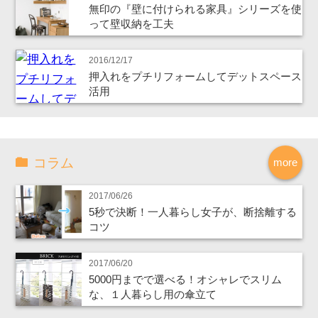
無印の『壁に付けられる家具』シリーズを使
って壁収納を工夫
2016/12/17
押入れをプチリフォームしてデットスペース
活用
コラム
more
2017/06/26
5秒で決断！一人暮らし女子が、断捨離する
コツ
2017/06/20
5000円までで選べる！オシャレでスリム
な、１人暮らし用の傘立て