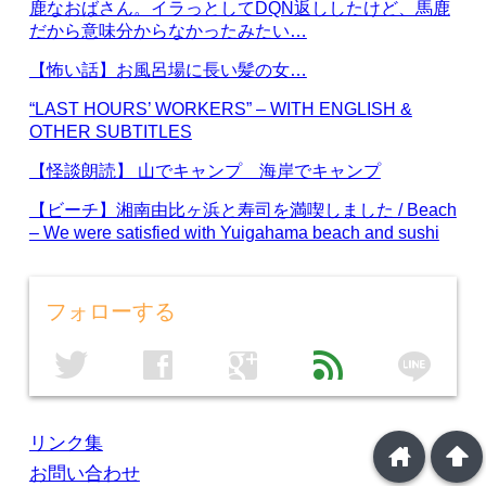
鹿なおばさん。イラっとしてDQN返ししたけど、馬鹿
だから意味分からなかったみたい…
【怖い話】お風呂場に長い髪の女…
“LAST HOURS’ WORKERS” – WITH ENGLISH &
OTHER SUBTITLES
【怪談朗読】 山でキャンプ 海岸でキャンプ
【ビーチ】湘南由比ヶ浜と寿司を満喫しました / Beach
– We were satisfied with Yuigahama beach and sushi
フォローする
line
twitter
facebook
google
feed
リンク集
home
arrowup
お問い合わせ