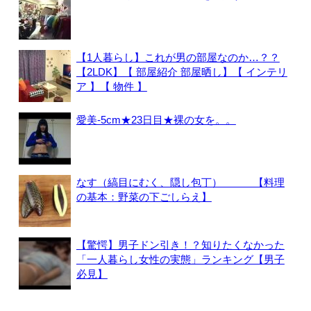
【1人暮らし】これが男の部屋なのか…？？
【2LDK】【 部屋紹介 部屋晒し】【 インテリ
ア 】【 物件 】
愛美-5cm★23日目★裸の女を。。
なす（縞目にむく、隠し包丁） 【料理
の基本：野菜の下ごしらえ】
【驚愕】男子ドン引き！？知りたくなかった
「一人暮らし女性の実態」ランキング【男子
必見】