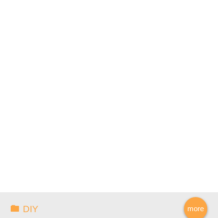
DIY
more