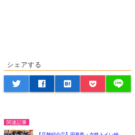
シェアする
line
twitter
facebook
hatenabookmark
関連記事
【店舗紹介①】円形島・女性トイレ編