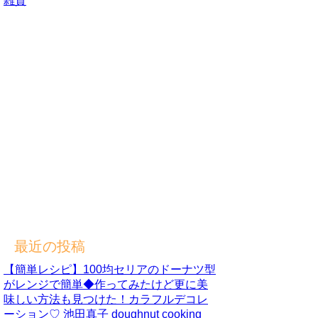
雑貨
最近の投稿
【簡単レシピ】100均セリアのドーナツ型
がレンジで簡単◆作ってみたけど更に美
味しい方法も見つけた！カラフルデコレ
ーション♡ 池田真子 doughnut cooking