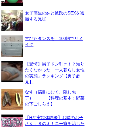
女子高生の妹と彼氏のSEXを盗
撮する兄①
古びたタンスを、100均でリメ
イク
【驚愕】男子ドン引き！？知り
たくなかった「一人暮らし女性
の実態」ランキング【男子必
見】
なす（縞目にむく、隠し包
丁） 【料理の基本：野菜
の下ごしらえ】
【Hな実録体験談】お隣のお子
さんＪＳのオナニー癖を治した