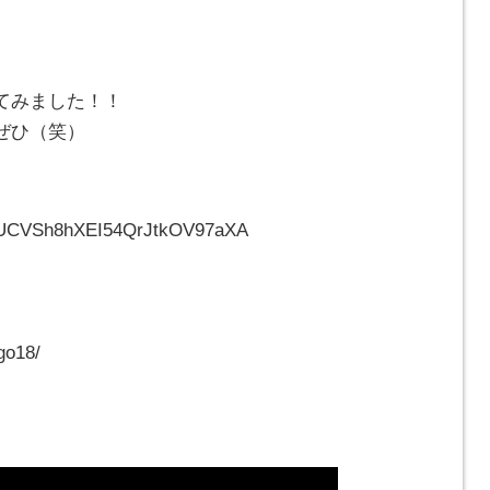
てみました！！
ぜひ（笑）
l/UCVSh8hXEI54QrJtkOV97aXA
go18/