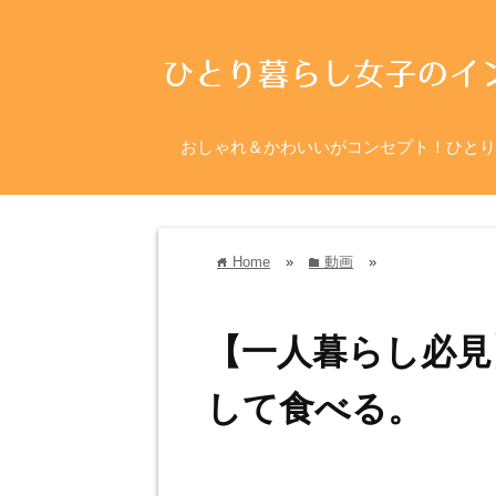
おしゃれ＆かわいいがコンセプト！ひとり
Home
»
動画
»
home
folder
【一人暮らし必見
して食べる。