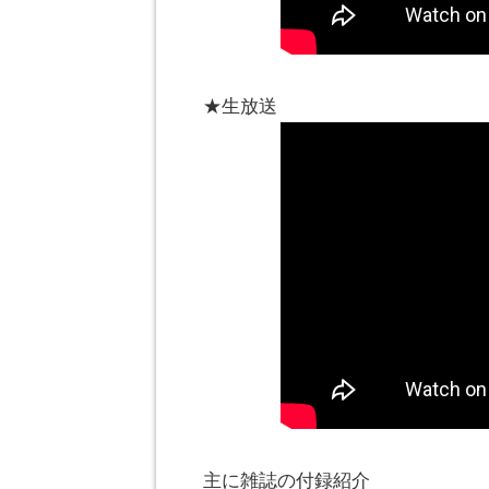
★生放送
主に雑誌の付録紹介