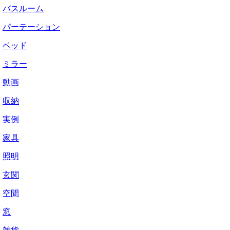
バスルーム
パーテーション
ベッド
ミラー
動画
収納
実例
家具
照明
玄関
空間
窓