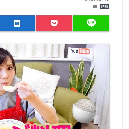
folder
動画
line
hatenabookmark