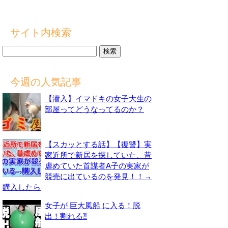
サイト内検索
検
索:
今週の人気記事
【潜入】イマドキの女子大生の
部屋ってどうなってるのか？
【スカッとする話】【復讐】実
家近所で新居を探していた、昔
虐めていた首謀者A子の実家が
競売に出ているのを発見！！→
購入したら
女子が 巨大風船 に入る！脱
出！割れる⁈