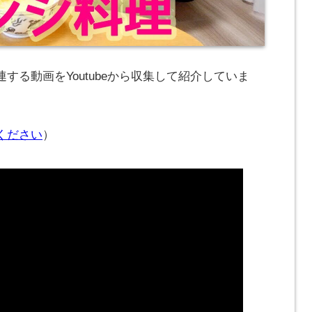
する動画をYoutubeから収集して紹介していま
ください
）