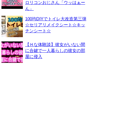
ロリコンおじさん「ウッはぁー
ん」
100均DIYでトイレ大改造第三弾
☆セリアリメイクシート☆キッ
チンシート☆
【Ｈな体験談】彼女がいない間
に合鍵で一人暮らしの彼女の部
屋に侵入