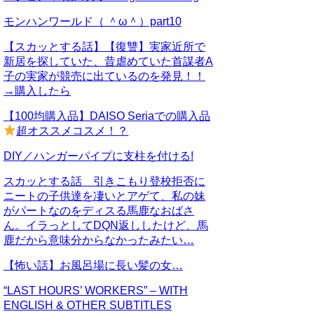
モンハンワールド（ ＾ω＾）part10
【スカッとする話】【復讐】実家近所で
新居を探していた、昔虐めていた首謀者A
子の実家が競売に出ているのを発見！！
→購入したら
【100均購入品】DAISO Seriaでの購入品
超オススメコスメ！？
DIY／ハンガーパイプに支柱を付ける!
スカッとする話 引きこもり登校拒否に
ニートの子供達を凄いとアゲて、私の妹
がパートなのをディスる馬鹿なおばさ
ん。イラっとしてDQN返ししたけど、馬
鹿だから意味分からなかったみたい…
【怖い話】お風呂場に長い髪の女…
“LAST HOURS’ WORKERS” – WITH
ENGLISH & OTHER SUBTITLES