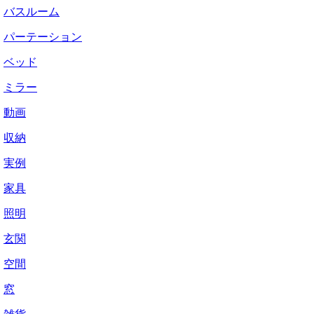
バスルーム
パーテーション
ベッド
ミラー
動画
収納
実例
家具
照明
玄関
空間
窓