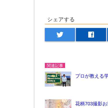
シェアする
twitter
facebook
関連記事
プロが教える
花柄703撮影お