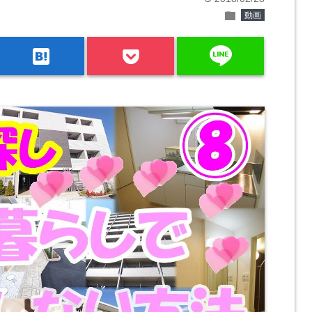
folder
動画
line
hatenabookmark