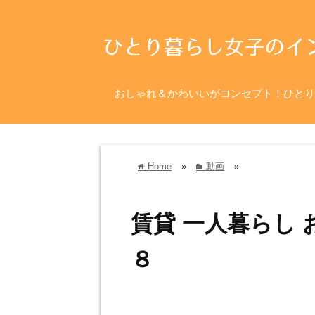
おしゃれ＆かわいいがコンセプト！ひとり
Home
»
動画
»
home
folder
賃貸 一人暮らし 
８