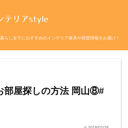
暮らし女子におすすめのインテリア家具や雑貨情報をお届け！
お部屋探しの方法 岡山⑧#
2018/02/28
time