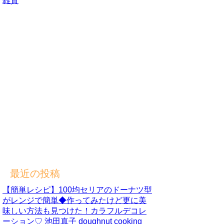
雑貨
最近の投稿
【簡単レシピ】100均セリアのドーナツ型
がレンジで簡単◆作ってみたけど更に美
味しい方法も見つけた！カラフルデコレ
ーション♡ 池田真子 doughnut cooking