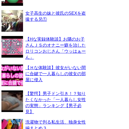
女子高生の妹と彼氏のSEXを盗
撮する兄①
【Hな実録体験談】お隣のお子
さんＪＳのオナニー癖を治した
ロリコンおじさん「ウッはぁー
ん」
【Ｈな体験談】彼女がいない間
に合鍵で一人暮らしの彼女の部
屋に侵入
【驚愕】男子ドン引き！？知り
たくなかった「一人暮らし女性
の実態」ランキング【男子必
見】
洗濯物で判る私生活、独身女性
編まとめ３