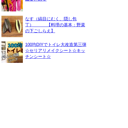
なす（縞目にむく、隠し包
丁） 【料理の基本：野菜
の下ごしらえ】
100均DIYでトイレ大改造第三弾
☆セリアリメイクシート☆キッ
チンシート☆