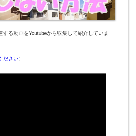
する動画をYoutubeから収集して紹介していま
ください
）