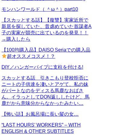
モンハンワールド（ ＾ω＾）part10
【スカッとする話】【復讐】実家近所で
新居を探していた、昔虐めていた首謀者A
子の実家が競売に出ているのを発見！！
→購入したら
【100均購入品】DAISO Seriaでの購入品
超オススメコスメ！？
DIY／ハンガーパイプに支柱を付ける!
スカッとする話 引きこもり登校拒否に
ニートの子供達を凄いとアゲて、私の妹
がパートなのをディスる馬鹿なおばさ
ん。イラっとしてDQN返ししたけど、馬
鹿だから意味分からなかったみたい…
【怖い話】お風呂場に長い髪の女…
“LAST HOURS’ WORKERS” – WITH
ENGLISH & OTHER SUBTITLES