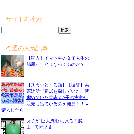
サイト内検索
検
索:
今週の人気記事
【潜入】イマドキの女子大生の
部屋ってどうなってるのか？
【スカッとする話】【復讐】実
家近所で新居を探していた、昔
虐めていた首謀者A子の実家が
競売に出ているのを発見！！→
購入したら
女子が 巨大風船 に入る！脱
出！割れる⁈