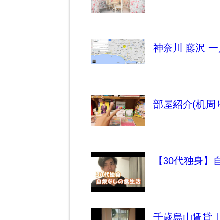
神奈川 藤沢 
部屋紹介(机周り)
【30代独身】
千歳烏山賃貸