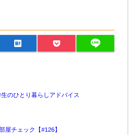
line
hatenabookmark
学生のひとり暮らしアドバイス
部屋チェック【#126】