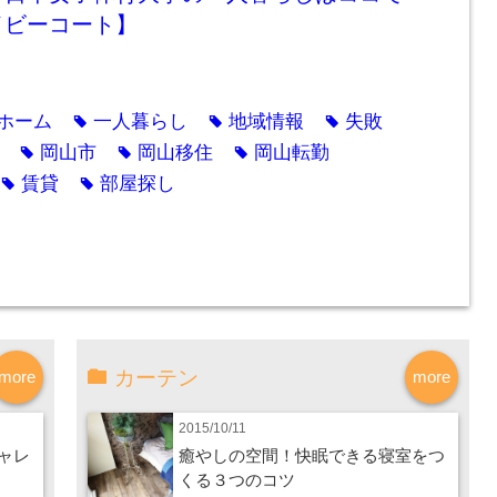
イビーコート】
ホーム
一人暮らし
地域情報
失敗
tag
tag
tag
岡山市
岡山移住
岡山転勤
tag
tag
tag
賃貸
部屋探し
tag
tag
カーテン
more
more
2015/10/11
ャレ
癒やしの空間！快眠できる寝室をつ
くる３つのコツ