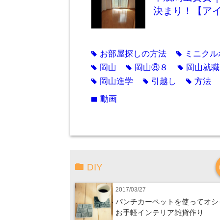
決まり！【ア
お部屋探しの方法
ミニクル
tag
tag
岡山
岡山⑧８
岡山就職
tag
tag
tag
岡山進学
引越し
方法
tag
tag
tag
動画
folder
DIY
2017/03/27
パンチカーペットを使ってオシ
お手軽インテリア雑貨作り