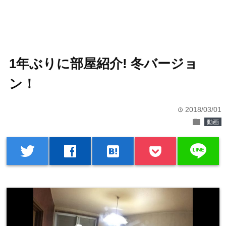
1年ぶりに部屋紹介! 冬バージョ
ン！
2018/03/01
time
folder
動画
line
twitter
facebook
hatenabookmark