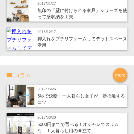
2017/01/27
無印の『壁に付けられる家具』シリーズを使
って壁収納を工夫
2016/12/17
押入れをプチリフォームしてデットスペース
活用
コラム
more
2017/06/26
5秒で決断！一人暮らし女子が、断捨離する
コツ
2017/06/20
5000円までで選べる！オシャレでスリム
な、１人暮らし用の傘立て