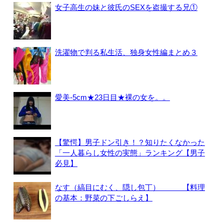
女子高生の妹と彼氏のSEXを盗撮する兄①
洗濯物で判る私生活、独身女性編まとめ３
愛美-5cm★23日目★裸の女を。。
【驚愕】男子ドン引き！？知りたくなかった
「一人暮らし女性の実態」ランキング【男子
必見】
なす（縞目にむく、隠し包丁） 【料理
の基本：野菜の下ごしらえ】