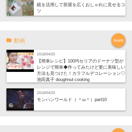
鏡を活用して部屋を広くおしゃれに見せるコ
ツ
動画
more
2018/04/20
【簡単レシピ】100均セリアのドーナツ型が
レンジで簡単◆作ってみたけど更に美味しい
方法も見つけた！カラフルデコレーション♡
池田真子 doughnut cooking
2018/04/20
モンハンワールド（ ＾ω＾）part10