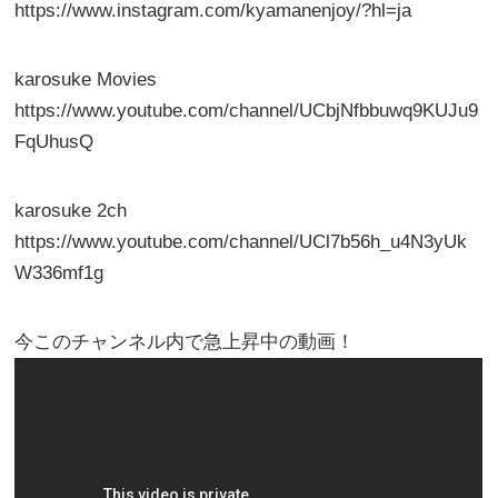
https://www.instagram.com/kyamanenjoy/?hl=ja
karosuke Movies
https://www.youtube.com/channel/UCbjNfbbuwq9KUJu9
FqUhusQ
karosuke 2ch
https://www.youtube.com/channel/UCl7b56h_u4N3yUk
W336mf1g
今このチャンネル内で急上昇中の動画！