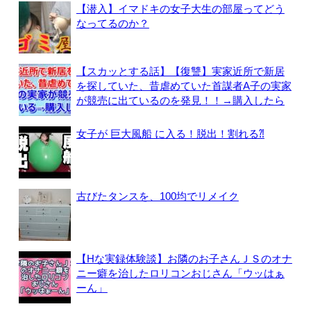
【潜入】イマドキの女子大生の部屋ってどう
なってるのか？
【スカッとする話】【復讐】実家近所で新居
を探していた、昔虐めていた首謀者A子の実家
が競売に出ているのを発見！！→購入したら
女子が 巨大風船 に入る！脱出！割れる⁈
古びたタンスを、100均でリメイク
【Hな実録体験談】お隣のお子さんＪＳのオナ
ニー癖を治したロリコンおじさん「ウッはぁ
ーん」