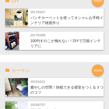
DIY
more
2017/03/27
パンチカーペットを使ってオシャレお手軽イ
ンテリア雑貨作り
2017/03/06
100均すのこが侮れない！DIYで万能インテ
リアに
カーテン
more
2015/10/11
癒やしの空間！快眠できる寝室をつくる３つ
のコツ
2015/07/27