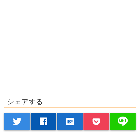
シェアする
line
twitter
facebook
hatenabookmark