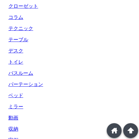
クローゼット
コラム
テクニック
テーブル
デスク
トイレ
バスルーム
パーテーション
ベッド
ミラー
動画
収納
home
arrowup