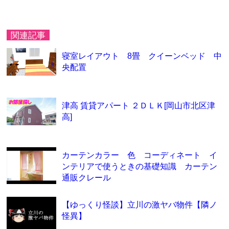
関連記事
寝室レイアウト 8畳 クイーンベッド 中
央配置
津高 賃貸アパート ２ＤＬＫ[岡山市北区津
高]
カーテンカラー 色 コーディネート イ
ンテリアで使うときの基礎知識 カーテン
通販クレール
【ゆっくり怪談】立川の激ヤバ物件【隣ノ
怪異】