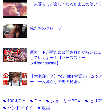
一人暮らしが楽しくなるたまごの使い方
俺たちのクレープ
新カードが新たに公開されたからレビュー
していくよー！【ハースストー
ン/Hearthstone】
【大豪邸！？】YouTuber新居ルームツア
ー！一人暮らしの男の秘密…
100均DIY
DIY
ジュエリーBOX
セリア
tag
tag
tag
tag
ハンドメイド
収納
tag
tag