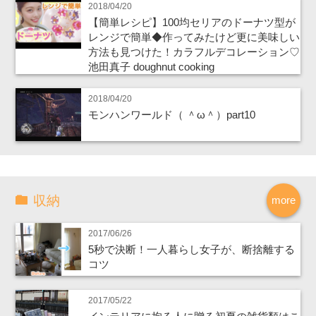
2018/04/20
【簡単レシピ】100均セリアのドーナツ型が
レンジで簡単◆作ってみたけど更に美味しい
方法も見つけた！カラフルデコレーション♡
池田真子 doughnut cooking
2018/04/20
モンハンワールド（ ＾ω＾）part10
収納
more
2017/06/26
5秒で決断！一人暮らし女子が、断捨離する
コツ
2017/05/22