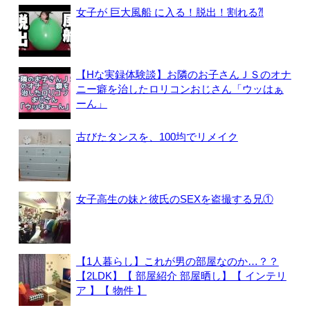
女子が 巨大風船 に入る！脱出！割れる⁈
【Hな実録体験談】お隣のお子さんＪＳのオナ
ニー癖を治したロリコンおじさん「ウッはぁ
ーん」
古びたタンスを、100均でリメイク
女子高生の妹と彼氏のSEXを盗撮する兄①
【1人暮らし】これが男の部屋なのか…？？
【2LDK】【 部屋紹介 部屋晒し】【 インテリ
ア 】【 物件 】