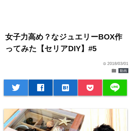
女子力高め？なジュエリーBOX作
ってみた【セリアDIY】#5
2018/03/01
time
folder
動画
line
twitter
facebook
hatenabookmark