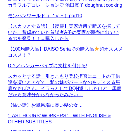
カラフルデコレーション♡ 池田真子 doughnut cooking
モンハンワールド（ ＾ω＾）part10
【スカッとする話】【復讐】実家近所で新居を探して
いた、昔虐めていた首謀者A子の実家が競売に出てい
るのを発見！！→購入したら
【100均購入品】DAISO Seriaでの購入品
超オススメ
コスメ！？
DIY／ハンガーパイプに支柱を付ける!
スカッとする話 引きこもり登校拒否にニートの子供
達を凄いとアゲて、私の妹がパートなのをディスる馬
鹿なおばさん。イラっとしてDQN返ししたけど、馬鹿
だから意味分からなかったみたい…
【怖い話】お風呂場に長い髪の女…
“LAST HOURS’ WORKERS” – WITH ENGLISH &
OTHER SUBTITLES