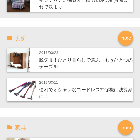
インテリアに拘る人に贈る初夏の雑貨類はこ
れで決まり
実例
more
2016/03/28
脱失敗！ひとり暮らしで選ぶ、もうひとつの
テーブル
2016/03/11
便利でオシャレなコードレス掃除機は決算期
に！
家具
more