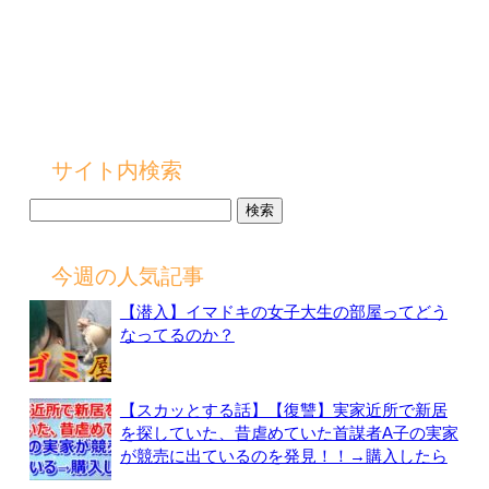
サイト内検索
検
索:
今週の人気記事
【潜入】イマドキの女子大生の部屋ってどう
なってるのか？
【スカッとする話】【復讐】実家近所で新居
を探していた、昔虐めていた首謀者A子の実家
が競売に出ているのを発見！！→購入したら