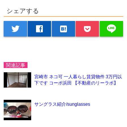
シェアする
line
twitter
facebook
hatenabookmark
関連記事
宮崎市 ネコ可 一人暮らし賃貸物件 3万円以
下です コーポ浜田 【不動産のリーラボ】
サングラス紹介/sunglasses