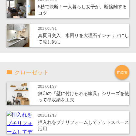
5秒で決断！一人暮らし女子が、断捨離する
コツ
2017/05/31
真夏日突入、水回りを大理石インテリアにし
て涼し気に
クローゼット
more
2017/01/27
無印の『壁に付けられる家具』シリーズを使
って壁収納を工夫
2016/12/17
押入れをプチリフォームしてデットスペース
活用