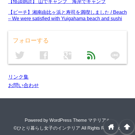
【怪談朗読】 山でキャンプ 海岸でキャンプ
【ビーチ】湘南由比ヶ浜と寿司を満喫しました / Beach
– We were satisfied with Yuigahama beach and sushi
フォローする
line
twitter
facebook
google
feed
リンク集
お問い合わせ
Powered by
WordPress Theme マテリアル
home
arrowup
©ひとり暮らし女子のインテリア
All Rights Reserved.