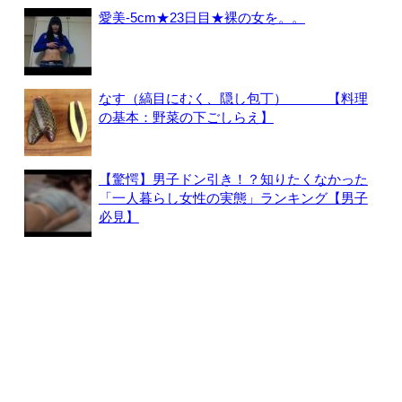
愛美-5cm★23日目★裸の女を。。
なす（縞目にむく、隠し包丁） 【料理
の基本：野菜の下ごしらえ】
【驚愕】男子ドン引き！？知りたくなかった
「一人暮らし女性の実態」ランキング【男子
必見】