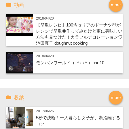
動画
more
2018/04/20
【簡単レシピ】100均セリアのドーナツ型が
レンジで簡単◆作ってみたけど更に美味しい
方法も見つけた！カラフルデコレーション♡
池田真子 doughnut cooking
2018/04/20
モンハンワールド（ ＾ω＾）part10
収納
more
2017/06/26
5秒で決断！一人暮らし女子が、断捨離する
コツ