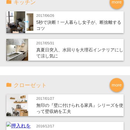
キッチン
more
2017/06/26
5秒で決断！一人暮らし女子が、断捨離する
コツ
2017/05/31
真夏日突入、水回りを大理石インテリアにし
て涼し気に
クローゼット
more
2017/01/27
無印の『壁に付けられる家具』シリーズを使
って壁収納を工夫
2016/12/17