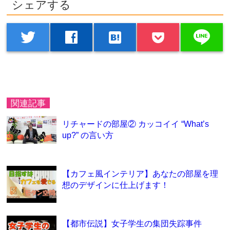
シェアする
line
twitter
facebook
hatenabookmark
関連記事
リチャードの部屋② カッコイイ “What’s
up?” の言い方
【カフェ風インテリア】あなたの部屋を理
想のデザインに仕上げます！
【都市伝説】女子学生の集団失踪事件