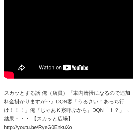
スカッとする話 俺（店員）『車内清掃になるので追加
料金掛かりますが‥』DQN客「うるさい！あっち行
け！！！」俺『じゃあＫ察呼ぶから』DQN「！？」→
結果・・・ 【スカッと広場】
http://youtu.be/RyeG0EnkuXo