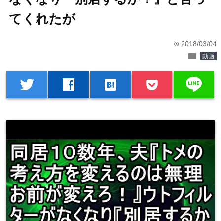
てくれたが
2018/03/04
time
folder
動画
line
twitter
facebook
hatenabookmark