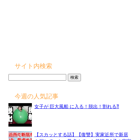
サイト内検索
検
索:
今週の人気記事
女子が 巨大風船 に入る！脱出！割れる⁈
【スカッとする話】【復讐】実家近所で新居