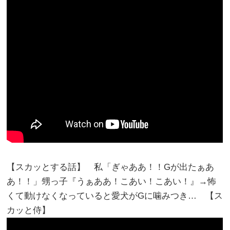
【スカッとする話】 私「ぎゃああ！！Gが出たぁあ
あ！！」甥っ子『うぁああ！こあい！こあい！』→怖
くて動けなくなっていると愛犬がGに噛みつき… 【ス
カッと侍】