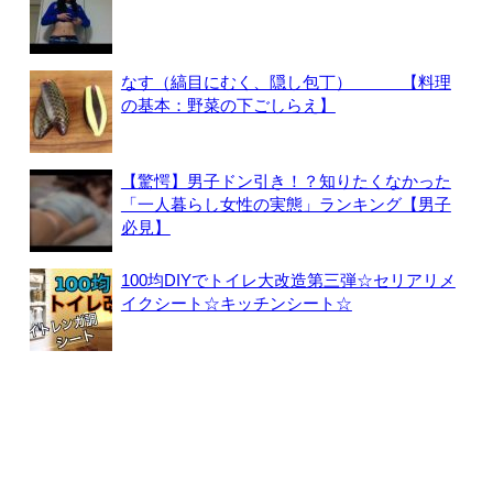
なす（縞目にむく、隠し包丁） 【料理
の基本：野菜の下ごしらえ】
【驚愕】男子ドン引き！？知りたくなかった
「一人暮らし女性の実態」ランキング【男子
必見】
100均DIYでトイレ大改造第三弾☆セリアリメ
イクシート☆キッチンシート☆