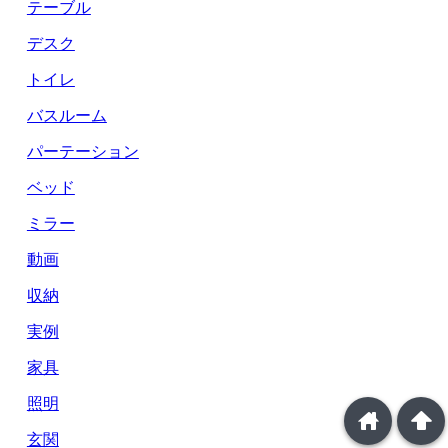
テーブル
デスク
トイレ
バスルーム
パーテーション
ベッド
ミラー
動画
収納
実例
家具
照明
home
arrowup
玄関