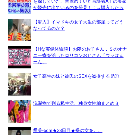
を探していた、昔虐めていた首謀者A子の実家
が競売に出ているのを発見！！→購入したら
【潜入】イマドキの女子大生の部屋ってどう
なってるのか？
【Hな実録体験談】お隣のお子さんＪＳのオナ
ニー癖を治したロリコンおじさん「ウッはぁ
ーん」
女子高生の妹と彼氏のSEXを盗撮する兄①
洗濯物で判る私生活、独身女性編まとめ３
愛美-5cm★23日目★裸の女を。。