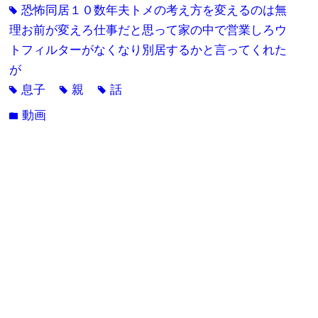
恐怖同居１０数年夫トメの考え方を変えるのは無
tag
理お前が変えろ仕事だと思って家の中で営業しろウ
トフィルターがなくなり別居するかと言ってくれた
が
息子
親
話
tag
tag
tag
動画
folder