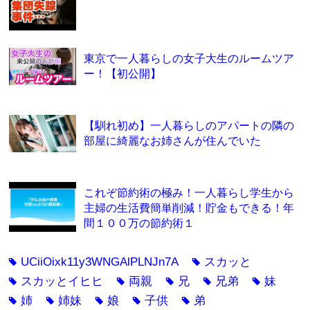
東京で一人暮らしの女子大生のルームツア
ー！【初公開】
【馴れ初め】一人暮らしのアパートの隣の
部屋に綺麗なお姉さんが住んでいた
これぞ節約術の極み！一人暮らし学生から
主婦の生活費簡単削減！貯金もできる！年
間１００万の節約術１
UCiiOixk11y3WNGAlPLNJn7A
スカッと
tag
tag
スカッとイヒヒ
両親
兄
兄弟
妹
tag
tag
tag
tag
tag
姉
姉妹
娘
子供
弟
tag
tag
tag
tag
tag