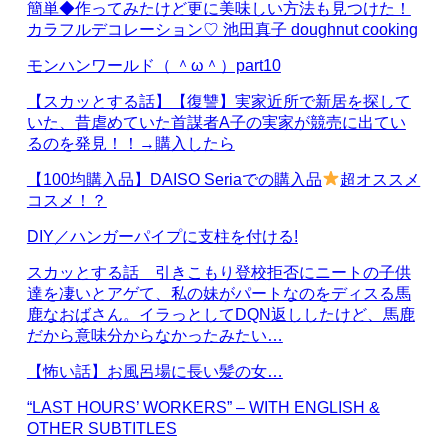
簡単◆作ってみたけど更に美味しい方法も見つけた！
カラフルデコレーション♡ 池田真子 doughnut cooking
モンハンワールド（ ＾ω＾）part10
【スカッとする話】【復讐】実家近所で新居を探して
いた、昔虐めていた首謀者A子の実家が競売に出てい
るのを発見！！→購入したら
【100均購入品】DAISO Seriaでの購入品
超オススメ
コスメ！？
DIY／ハンガーパイプに支柱を付ける!
スカッとする話 引きこもり登校拒否にニートの子供
達を凄いとアゲて、私の妹がパートなのをディスる馬
鹿なおばさん。イラっとしてDQN返ししたけど、馬鹿
だから意味分からなかったみたい…
【怖い話】お風呂場に長い髪の女…
“LAST HOURS’ WORKERS” – WITH ENGLISH &
OTHER SUBTITLES