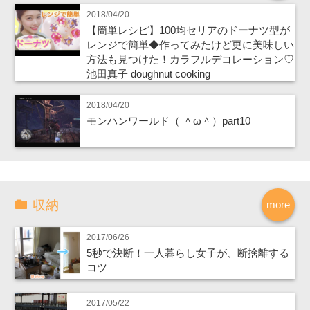
2018/04/20
【簡単レシピ】100均セリアのドーナツ型が
レンジで簡単◆作ってみたけど更に美味しい
方法も見つけた！カラフルデコレーション♡
池田真子 doughnut cooking
2018/04/20
モンハンワールド（ ＾ω＾）part10
収納
more
2017/06/26
5秒で決断！一人暮らし女子が、断捨離する
コツ
2017/05/22