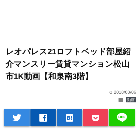
レオパレス21ロフトベッド部屋紹
介マンスリー賃貸マンション松山
市1K動画【和泉南3階】
2018/03/06
time
folder
動画
line
twitter
facebook
hatenabookmark