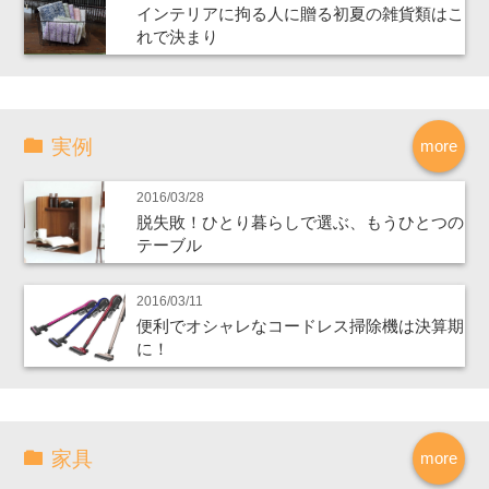
インテリアに拘る人に贈る初夏の雑貨類はこ
れで決まり
実例
more
2016/03/28
脱失敗！ひとり暮らしで選ぶ、もうひとつの
テーブル
2016/03/11
便利でオシャレなコードレス掃除機は決算期
に！
家具
more