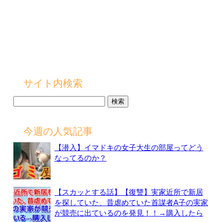
サイト内検索
検
索:
今週の人気記事
【潜入】イマドキの女子大生の部屋ってどう
なってるのか？
【スカッとする話】【復讐】実家近所で新居
を探していた、昔虐めていた首謀者A子の実家
が競売に出ているのを発見！！→購入したら