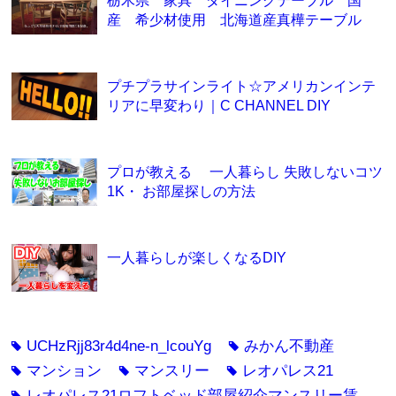
産 希少材使用 北海道産真樺テーブル
プチプラサインライト☆アメリカンインテ
リアに早変わり｜C CHANNEL DIY
プロが教える 一人暮らし 失敗しないコツ
1K・ お部屋探しの方法
一人暮らしが楽しくなるDIY
UCHzRjj83r4d4ne-n_lcouYg
みかん不動産
tag
tag
マンション
マンスリー
レオパレス21
tag
tag
tag
レオパレス21ロフトベッド部屋紹介マンスリー賃
tag