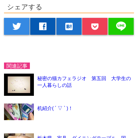
シェアする
line
twitter
facebook
hatenabookmark
関連記事
秘密の猫カフェラジオ 第五回 大学生の
一人暮らしの話
机紹介( ´ ▽ ` )！
栃木県 家具 ダイニングテーブル 国