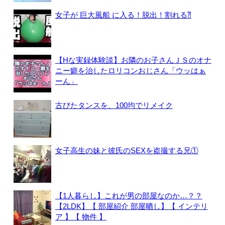
女子が 巨大風船 に入る！脱出！割れる⁈
【Hな実録体験談】お隣のお子さんＪＳのオナ
ニー癖を治したロリコンおじさん「ウッはぁ
ーん」
古びたタンスを、100均でリメイク
女子高生の妹と彼氏のSEXを盗撮する兄①
【1人暮らし】これが男の部屋なのか…？？
【2LDK】【 部屋紹介 部屋晒し】【 インテリ
ア 】【 物件 】