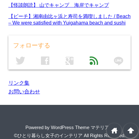
【怪談朗読】 山でキャンプ 海岸でキャンプ
【ビーチ】湘南由比ヶ浜と寿司を満喫しました / Beach
– We were satisfied with Yuigahama beach and sushi
フォローする
line
twitter
facebook
google
feed
リンク集
お問い合わせ
Powered by
WordPress Theme マテリアル
home
arrowup
©ひとり暮らし女子のインテリア
All Rights Reserved.