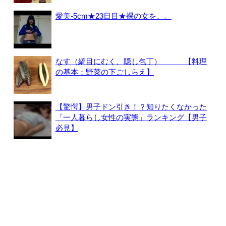
愛美-5cm★23日目★裸の女を。。
なす（縞目にむく、隠し包丁） 【料理
の基本：野菜の下ごしらえ】
【驚愕】男子ドン引き！？知りたくなかった
「一人暮らし女性の実態」ランキング【男子
必見】