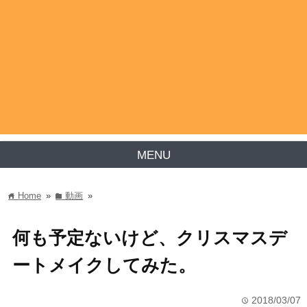
MENU
Home
»
動画
»
home
folder
何も予定ないけど、クリスマスデ
ートメイクしてみた。
2018/03/07
time