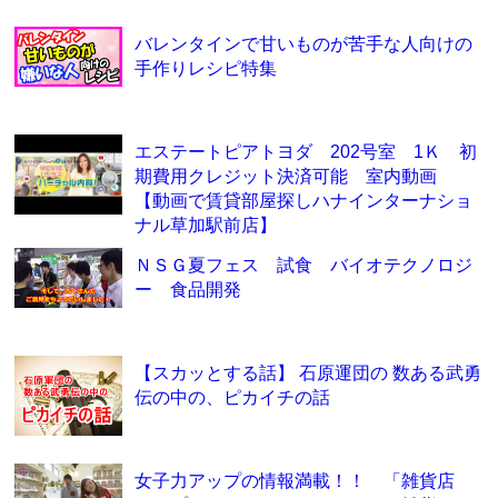
バレンタインで甘いものが苦手な人向けの
手作りレシピ特集
エステートピアトヨダ 202号室 1Ｋ 初
期費用クレジット決済可能 室内動画
【動画で賃貸部屋探しハナインターナショ
ナル草加駅前店】
ＮＳＧ夏フェス 試食 バイオテクノロジ
ー 食品開発
【スカッとする話】 石原運団の 数ある武勇
伝の中の、ピカイチの話
女子力アップの情報満載！！ 「雑貨店