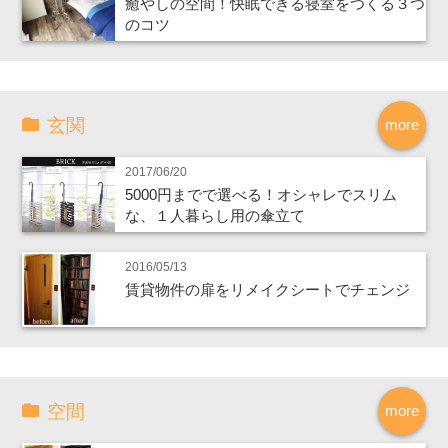
癒やしの空間！快眠できる寝室をつくる３つ
のコツ
玄関
more
2017/06/20
5000円までで選べる！オシャレでスリム
な、１人暮らし用の傘立て
2016/05/13
賃貸物件の扉をリメイクシートでチェンジ
空間
more