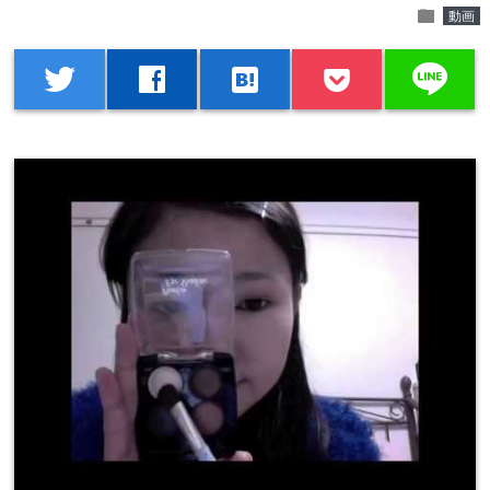
folder
動画
line
twitter
facebook
hatenabookmark