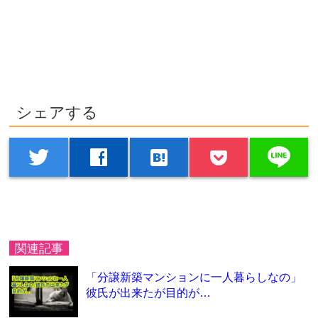
シェアする
line
twitter
facebook
hatenabookmark
関連記事
「分譲新築マンションに一人暮らしなの」
彼氏が出来たが目的が…