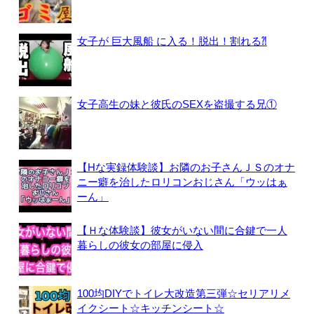
女子が 巨大風船 に入る！脱出！割れる⁈
女子高生の妹と彼氏のSEXを盗撮する兄①
【Hな実録体験談】お隣のお子さんＪＳのオナ
ニー癖を治したロリコンおじさん「ウッはぁ
ーん」
【Ｈな体験談】彼女がいない間に合鍵で一人
暮らしの彼女の部屋に侵入
100均DIYでトイレ大改造第三弾☆セリアリメ
イクシート☆キッチンシート☆