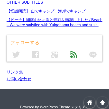
OTHER SUBTITLES
【怪談朗読】 山でキャンプ 海岸でキャンプ
【ビーチ】湘南由比ヶ浜と寿司を満喫しました / Beach
– We were satisfied with Yuigahama beach and sushi
フォローする
line
twitter
facebook
google
feed
リンク集
お問い合わせ
home
arrowup
Powered by
WordPress Theme マテリアル