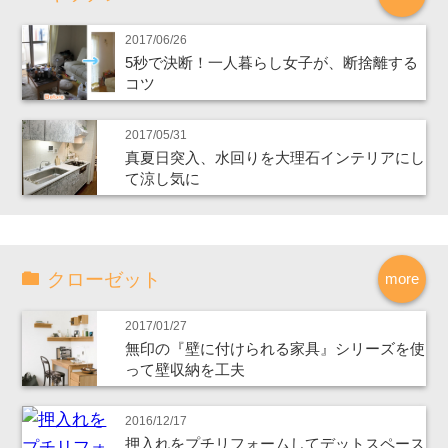
2017/06/26
5秒で決断！一人暮らし女子が、断捨離する
コツ
2017/05/31
真夏日突入、水回りを大理石インテリアにし
て涼し気に
クローゼット
more
2017/01/27
無印の『壁に付けられる家具』シリーズを使
って壁収納を工夫
2016/12/17
押入れをプチリフォームしてデットスペース