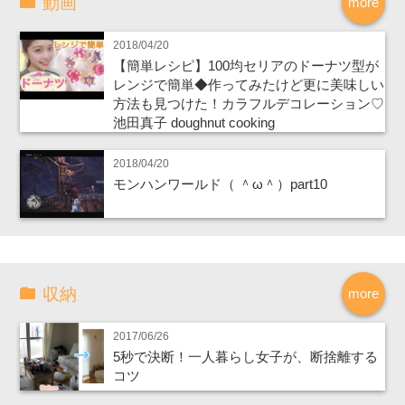
動画
more
2018/04/20
【簡単レシピ】100均セリアのドーナツ型が
レンジで簡単◆作ってみたけど更に美味しい
方法も見つけた！カラフルデコレーション♡
池田真子 doughnut cooking
2018/04/20
モンハンワールド（ ＾ω＾）part10
収納
more
2017/06/26
5秒で決断！一人暮らし女子が、断捨離する
コツ