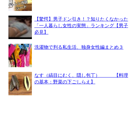
【驚愕】男子ドン引き！？知りたくなかった
「一人暮らし女性の実態」ランキング【男子
必見】
洗濯物で判る私生活、独身女性編まとめ３
なす（縞目にむく、隠し包丁） 【料理
の基本：野菜の下ごしらえ】