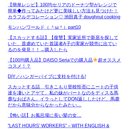
【簡単レシピ】100均セリアのドーナツ型がレンジで
簡単◆作ってみたけど更に美味しい方法も見つけた！
カラフルデコレーション♡ 池田真子 doughnut cooking
モンハンワールド（ ＾ω＾）part10
【スカッとする話】【復讐】実家近所で新居を探して
いた、昔虐めていた首謀者A子の実家が競売に出てい
るのを発見！！→購入したら
【100均購入品】DAISO Seriaでの購入品
超オススメ
コスメ！？
DIY／ハンガーパイプに支柱を付ける!
スカッとする話 引きこもり登校拒否にニートの子供
達を凄いとアゲて、私の妹がパートなのをディスる馬
鹿なおばさん。イラっとしてDQN返ししたけど、馬鹿
だから意味分からなかったみたい…
【怖い話】お風呂場に長い髪の女…
“LAST HOURS’ WORKERS” – WITH ENGLISH &