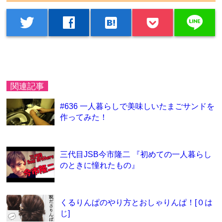
line
twitter
facebook
hatenabookmark
関連記事
#636 一人暮らしで美味しいたまごサンドを
作ってみた！
三代目JSB今市隆二 『初めての一人暮らし
のときに憧れたもの』
くるりんぱのやり方とおしゃりんぱ！[０は
じ]