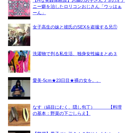
【Hな実録体験談】お隣のお子さんＪＳのオナ
ニー癖を治したロリコンおじさん「ウッはぁ
ーん」
女子高生の妹と彼氏のSEXを盗撮する兄①
洗濯物で判る私生活、独身女性編まとめ３
愛美-5cm★23日目★裸の女を。。
なす（縞目にむく、隠し包丁） 【料理
の基本：野菜の下ごしらえ】