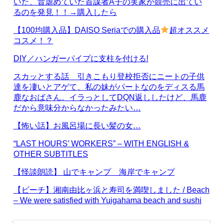
いた、昔虐めていた首謀者A子の実家が競売に出てい
るのを発見！！→購入したら
【100均購入品】DAISO Seriaでの購入品
超オススメ
コスメ！？
DIY／ハンガーパイプに支柱を付ける!
スカッとする話 引きこもり登校拒否にニートの子供
達を凄いとアゲて、私の妹がパートなのをディスる馬
鹿なおばさん。イラっとしてDQN返ししたけど、馬鹿
だから意味分からなかったみたい…
【怖い話】お風呂場に長い髪の女…
“LAST HOURS’ WORKERS” – WITH ENGLISH &
OTHER SUBTITLES
【怪談朗読】 山でキャンプ 海岸でキャンプ
【ビーチ】湘南由比ヶ浜と寿司を満喫しました / Beach
– We were satisfied with Yuigahama beach and sushi