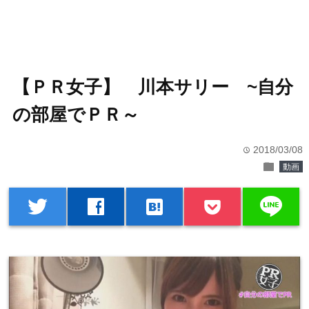
【ＰＲ女子】 川本サリー ~自分
の部屋でＰＲ～
2018/03/08
time
folder
動画
line
twitter
facebook
hatenabookmark