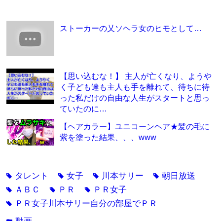
ストーカーの乂ソヘラ女のヒモとして…
【思い込むな！】 主人が亡くなり、ようや
く子ども達も主人も手を離れて、待ちに待
った私だけの自由な人生がスタートと思っ
ていたのに…
【ヘアカラー】ユニコーンヘア★髪の毛に
紫を塗った結果、、、www
タレント
女子
川本サリー
朝日放送
tag
tag
tag
tag
ＡＢＣ
ＰＲ
ＰＲ女子
tag
tag
tag
ＰＲ女子川本サリー自分の部屋でＰＲ
tag