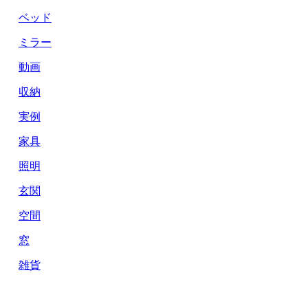
ベッド
ミラー
動画
収納
実例
家具
照明
玄関
空間
窓
雑貨