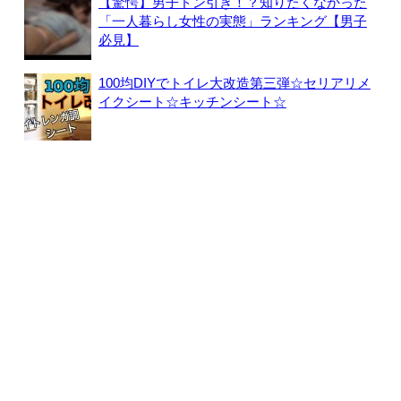
【驚愕】男子ドン引き！？知りたくなかった
「一人暮らし女性の実態」ランキング【男子
必見】
100均DIYでトイレ大改造第三弾☆セリアリメ
イクシート☆キッチンシート☆