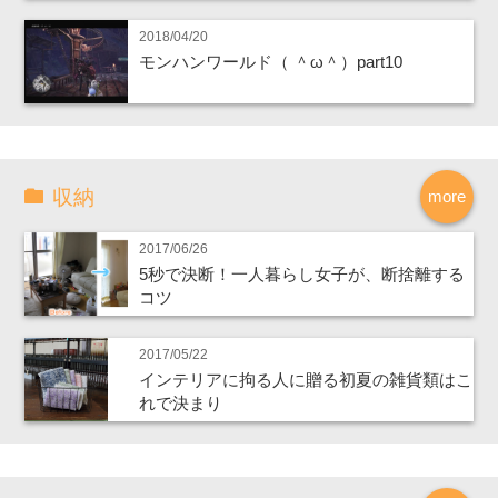
2018/04/20
モンハンワールド（ ＾ω＾）part10
収納
more
2017/06/26
5秒で決断！一人暮らし女子が、断捨離する
コツ
2017/05/22
インテリアに拘る人に贈る初夏の雑貨類はこ
れで決まり