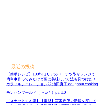
最近の投稿
【簡単レシピ】100均セリアのドーナツ型がレンジで
簡単◆作ってみたけど更に美味しい方法も見つけた！
カラフルデコレーション♡ 池田真子 doughnut cooking
モンハンワールド（ ＾ω＾）part10
【スカッとする話】【復讐】実家近所で新居を探して