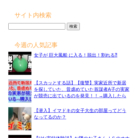
サイト内検索
検
索:
今週の人気記事
女子が 巨大風船 に入る！脱出！割れる⁈
【スカッとする話】【復讐】実家近所で新居
を探していた、昔虐めていた首謀者A子の実家
が競売に出ているのを発見！！→購入したら
【潜入】イマドキの女子大生の部屋ってどう
なってるのか？