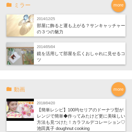
ミラー
more
2014/12/25
部屋に飾ると運も上がる？サンキャッチャー
の３つの魅力
2014/05/04
鏡を活用して部屋を広くおしゃれに見せるコ
ツ
動画
more
2018/04/20
【簡単レシピ】100均セリアのドーナツ型が
レンジで簡単◆作ってみたけど更に美味しい
方法も見つけた！カラフルデコレーション♡
池田真子 doughnut cooking