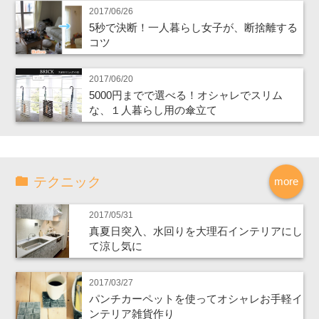
2017/06/26
5秒で決断！一人暮らし女子が、断捨離する
コツ
2017/06/20
5000円までで選べる！オシャレでスリム
な、１人暮らし用の傘立て
テクニック
more
2017/05/31
真夏日突入、水回りを大理石インテリアにし
て涼し気に
2017/03/27
パンチカーペットを使ってオシャレお手軽イ
ンテリア雑貨作り