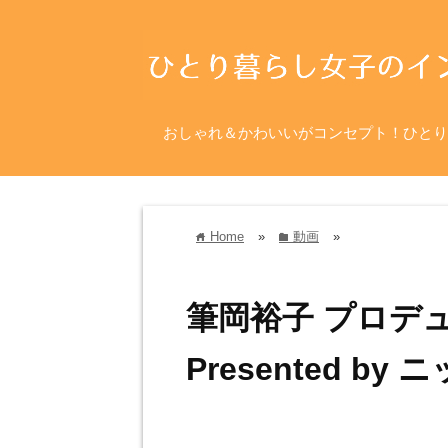
おしゃれ＆かわいいがコンセプト！ひとり
Home
»
動画
»
home
folder
筆岡裕子 プロデ
Presented by