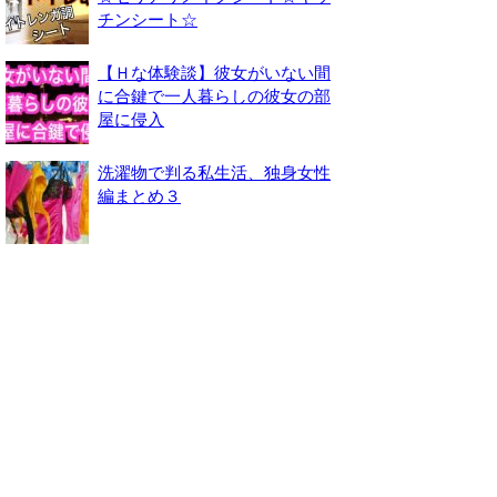
チンシート☆
【Ｈな体験談】彼女がいない間
に合鍵で一人暮らしの彼女の部
屋に侵入
洗濯物で判る私生活、独身女性
編まとめ３