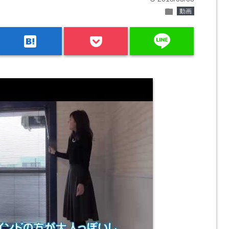
folder
動画
line
hatenabookmark