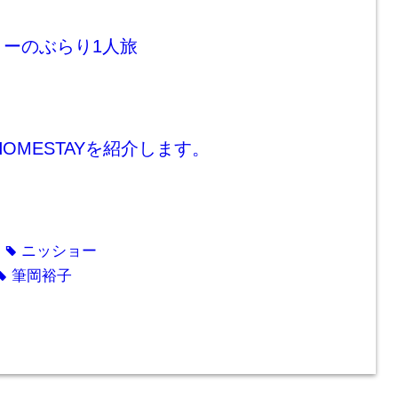
ょーのぶらり1人旅
IP HOMESTAYを紹介します。
ニッショー
tag
筆岡裕子
tag