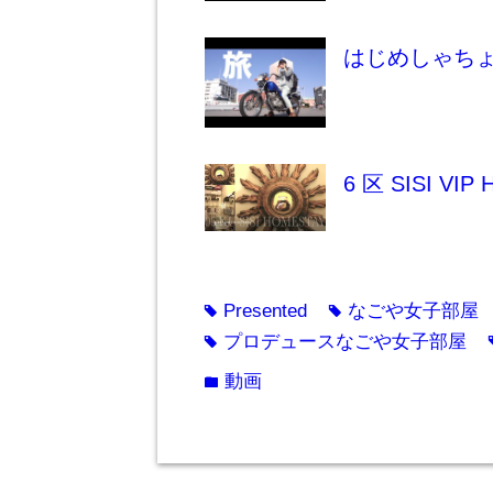
はじめしゃち
6 区 SISI V
Presented
なごや女子部屋
tag
tag
プロデュースなごや女子部屋
tag
動画
folder