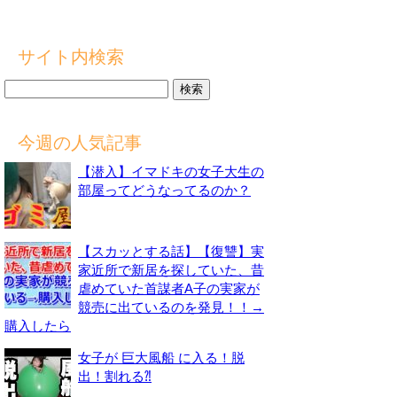
サイト内検索
検
索:
今週の人気記事
【潜入】イマドキの女子大生の
部屋ってどうなってるのか？
【スカッとする話】【復讐】実
家近所で新居を探していた、昔
虐めていた首謀者A子の実家が
競売に出ているのを発見！！→
購入したら
女子が 巨大風船 に入る！脱
出！割れる⁈