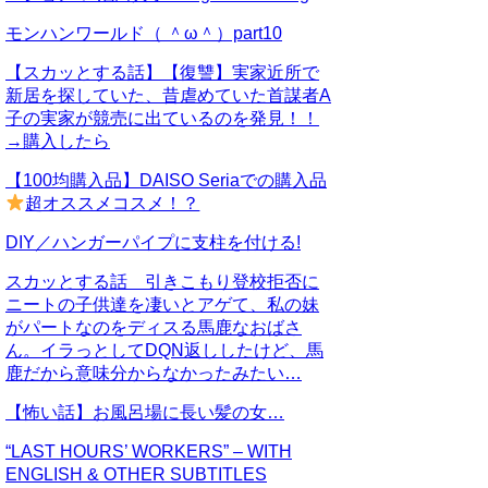
モンハンワールド（ ＾ω＾）part10
【スカッとする話】【復讐】実家近所で
新居を探していた、昔虐めていた首謀者A
子の実家が競売に出ているのを発見！！
→購入したら
【100均購入品】DAISO Seriaでの購入品
超オススメコスメ！？
DIY／ハンガーパイプに支柱を付ける!
スカッとする話 引きこもり登校拒否に
ニートの子供達を凄いとアゲて、私の妹
がパートなのをディスる馬鹿なおばさ
ん。イラっとしてDQN返ししたけど、馬
鹿だから意味分からなかったみたい…
【怖い話】お風呂場に長い髪の女…
“LAST HOURS’ WORKERS” – WITH
ENGLISH & OTHER SUBTITLES