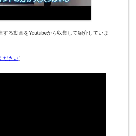
する動画をYoutubeから収集して紹介していま
ください
）