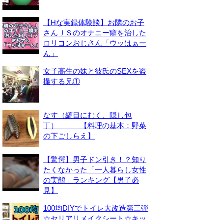
【Hな実録体験談】お隣のお子
さんＪＳのオナニー癖を治した
ロリコンおじさん「ウッはぁー
ん」
女子高生の妹と彼氏のSEXを盗
撮する兄①
なす（縞目にむく、隠し包
丁） 【料理の基本：野菜
の下ごしらえ】
【驚愕】男子ドン引き！？知り
たくなかった「一人暮らし女性
の実態」ランキング【男子必
見】
100均DIYでトイレ大改造第三弾
☆セリアリメイクシート☆キッ