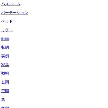
バスルーム
パーテーション
ベッド
ミラー
動画
収納
実例
家具
照明
玄関
空間
窓