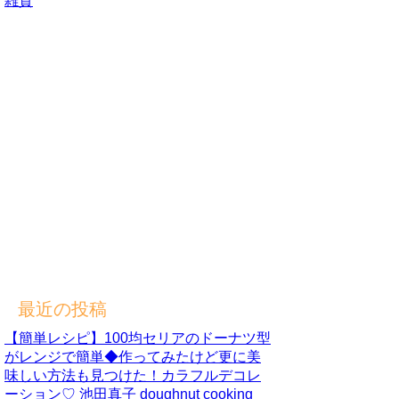
雑貨
最近の投稿
【簡単レシピ】100均セリアのドーナツ型
がレンジで簡単◆作ってみたけど更に美
味しい方法も見つけた！カラフルデコレ
ーション♡ 池田真子 doughnut cooking