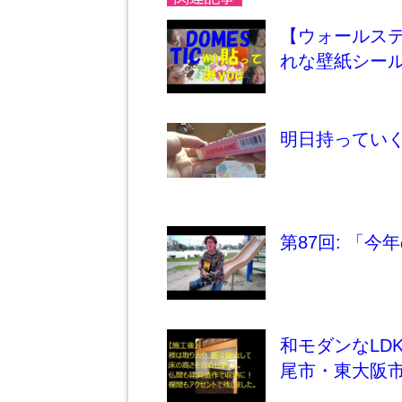
【ウォールス
れな壁紙シー
明日持ってい
第87回: 「
和モダンなLD
尾市・東大阪