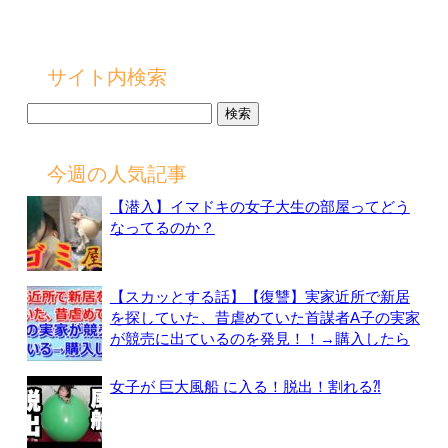
サイト内検索
検
索:
今週の人気記事
【潜入】イマドキの女子大生の部屋ってどう
なってるのか？
【スカッとする話】【復讐】実家近所で新居
を探していた、昔虐めていた首謀者A子の実家
が競売に出ているのを発見！！→購入したら
女子が 巨大風船 に入る！脱出！割れる⁈