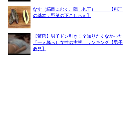
なす（縞目にむく、隠し包丁） 【料理
の基本：野菜の下ごしらえ】
【驚愕】男子ドン引き！？知りたくなかった
「一人暮らし女性の実態」ランキング【男子
必見】