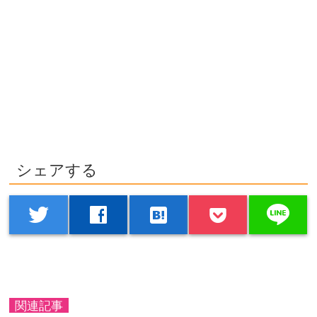
シェアする
line
twitter
facebook
hatenabookmark
関連記事