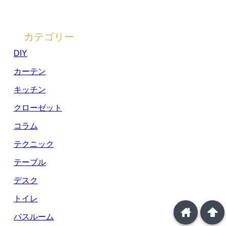
カテゴリー
DIY
カーテン
キッチン
クローゼット
コラム
テクニック
テーブル
デスク
トイレ
home
arrowup
バスルーム