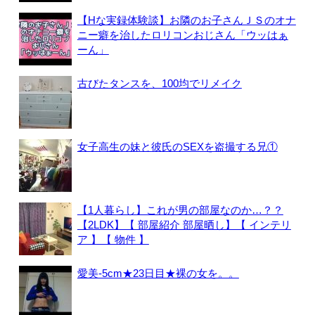
【Hな実録体験談】お隣のお子さんＪＳのオナ
ニー癖を治したロリコンおじさん「ウッはぁ
ーん」
古びたタンスを、100均でリメイク
女子高生の妹と彼氏のSEXを盗撮する兄①
【1人暮らし】これが男の部屋なのか…？？
【2LDK】【 部屋紹介 部屋晒し】【 インテリ
ア 】【 物件 】
愛美-5cm★23日目★裸の女を。。