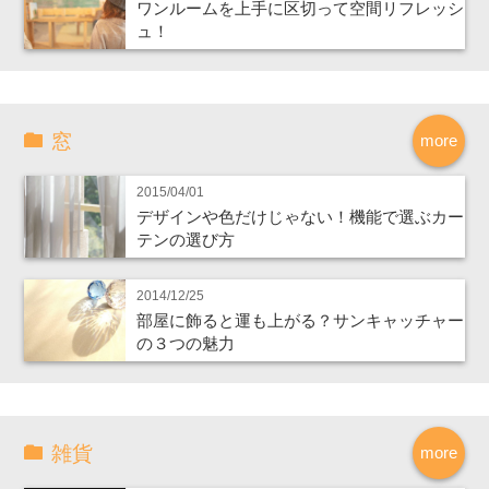
ワンルームを上手に区切って空間リフレッシ
ュ！
窓
more
2015/04/01
デザインや色だけじゃない！機能で選ぶカー
テンの選び方
2014/12/25
部屋に飾ると運も上がる？サンキャッチャー
の３つの魅力
雑貨
more