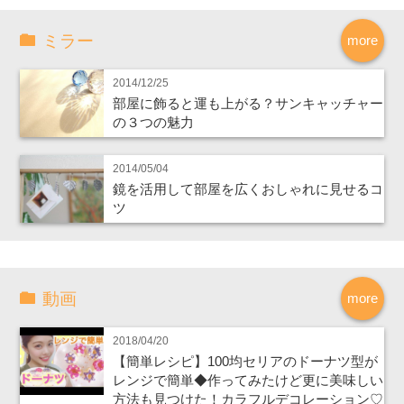
ミラー
more
2014/12/25
部屋に飾ると運も上がる？サンキャッチャー
の３つの魅力
2014/05/04
鏡を活用して部屋を広くおしゃれに見せるコ
ツ
動画
more
2018/04/20
【簡単レシピ】100均セリアのドーナツ型が
レンジで簡単◆作ってみたけど更に美味しい
方法も見つけた！カラフルデコレーション♡