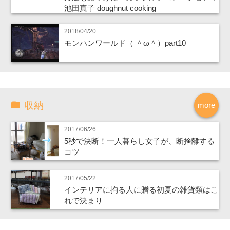
池田真子 doughnut cooking
2018/04/20
モンハンワールド（ ＾ω＾）part10
収納
more
2017/06/26
5秒で決断！一人暮らし女子が、断捨離する
コツ
2017/05/22
インテリアに拘る人に贈る初夏の雑貨類はこ
れで決まり