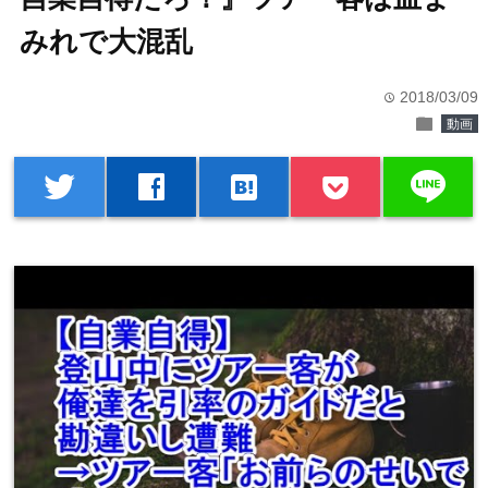
みれで大混乱
2018/03/09
time
folder
動画
line
twitter
facebook
hatenabookmark