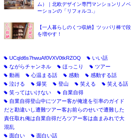
ム）｜北欧デザイン専門マンションリノベ
ーションの「リフォルコ.」
【一人暮らしのくつ収納】ツッパリ棒で段
を増やす！
UCqld6s7hwuAf0VXV0tkRZOQ
いい話
tag
tag
ながらチャンネル
ほっこり
ツアー
tag
tag
tag
動画
心温まる話
感動
感動する話
tag
tag
tag
tag
泣ける
爆笑
登山
笑える
笑える話
tag
tag
tag
tag
tag
笑ってはいけない
自業自得
tag
tag
自業自得登山中にツアー客が俺達を引率のガイド
tag
だと勘違いし遭難ツアー客お前らのせいで遭難した
責任取れ俺は自業自得だろツアー客は血まみれで大
混乱
面白い
面白い話
tag
tag