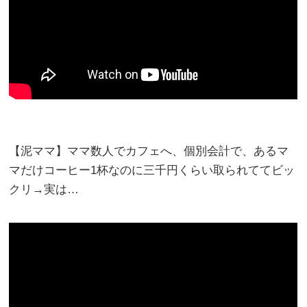
【泥ママ】ママ数人でカフェへ、個別会計で、あるマ
マだけコーヒー1杯なのに三千円くらい取られててビッ
クリ→実は…