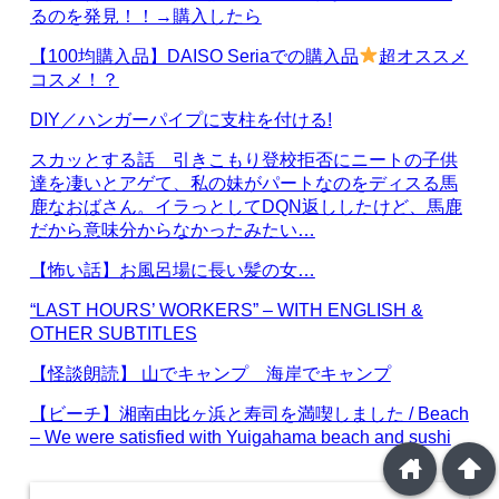
るのを発見！！→購入したら
【100均購入品】DAISO Seriaでの購入品
超オススメ
コスメ！？
DIY／ハンガーパイプに支柱を付ける!
スカッとする話 引きこもり登校拒否にニートの子供
達を凄いとアゲて、私の妹がパートなのをディスる馬
鹿なおばさん。イラっとしてDQN返ししたけど、馬鹿
だから意味分からなかったみたい…
【怖い話】お風呂場に長い髪の女…
“LAST HOURS’ WORKERS” – WITH ENGLISH &
OTHER SUBTITLES
【怪談朗読】 山でキャンプ 海岸でキャンプ
【ビーチ】湘南由比ヶ浜と寿司を満喫しました / Beach
– We were satisfied with Yuigahama beach and sushi
home
arrowup