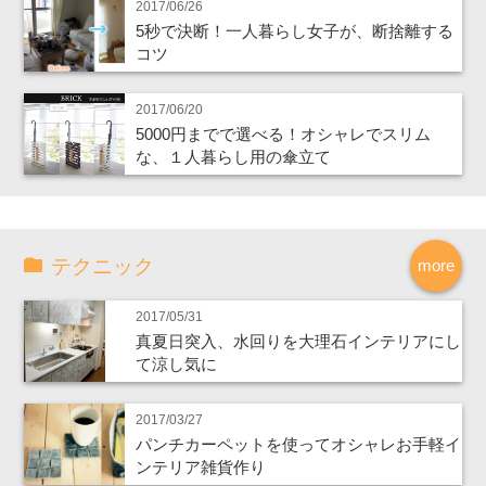
2017/06/26
5秒で決断！一人暮らし女子が、断捨離する
コツ
2017/06/20
5000円までで選べる！オシャレでスリム
な、１人暮らし用の傘立て
テクニック
more
2017/05/31
真夏日突入、水回りを大理石インテリアにし
て涼し気に
2017/03/27
パンチカーペットを使ってオシャレお手軽イ
ンテリア雑貨作り