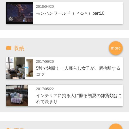
2018/04/20
モンハンワールド（ ＾ω＾）part10
収納
more
2017/06/26
5秒で決断！一人暮らし女子が、断捨離する
コツ
2017/05/22
インテリアに拘る人に贈る初夏の雑貨類はこ
れで決まり