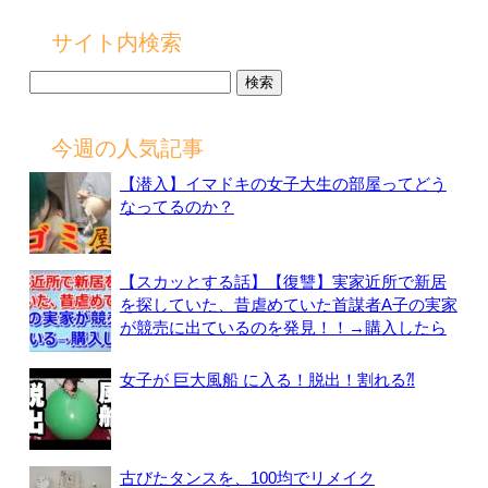
サイト内検索
検
索:
今週の人気記事
【潜入】イマドキの女子大生の部屋ってどう
なってるのか？
【スカッとする話】【復讐】実家近所で新居
を探していた、昔虐めていた首謀者A子の実家
が競売に出ているのを発見！！→購入したら
女子が 巨大風船 に入る！脱出！割れる⁈
古びたタンスを、100均でリメイク