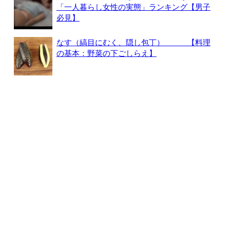
「一人暮らし女性の実態」ランキング【男子
必見】
なす（縞目にむく、隠し包丁） 【料理
の基本：野菜の下ごしらえ】