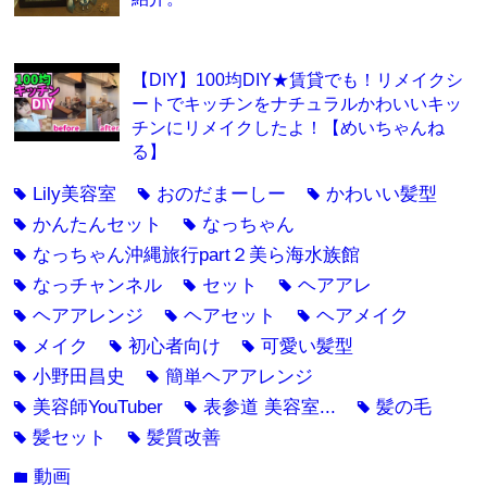
【DIY】100均DIY★賃貸でも！リメイクシ
ートでキッチンをナチュラルかわいいキッ
チンにリメイクしたよ！【めいちゃんね
る】
Lily美容室
おのだまーしー
かわいい髪型
tag
tag
tag
かんたんセット
なっちゃん
tag
tag
なっちゃん沖縄旅行part２美ら海水族館
tag
なっチャンネル
セット
ヘアアレ
tag
tag
tag
ヘアアレンジ
ヘアセット
ヘアメイク
tag
tag
tag
メイク
初心者向け
可愛い髪型
tag
tag
tag
小野田昌史
簡単ヘアアレンジ
tag
tag
美容師YouTuber
表参道 美容室...
髪の毛
tag
tag
tag
髪セット
髪質改善
tag
tag
動画
folder