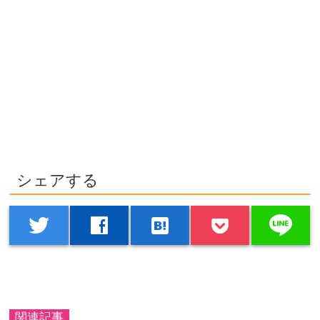
シェアする
line
twitter
facebook
hatenabookmark
関連記事