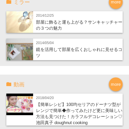
ミラー
more
2014/12/25
部屋に飾ると運も上がる？サンキャッチャー
の３つの魅力
2014/05/04
鏡を活用して部屋を広くおしゃれに見せるコ
ツ
動画
more
2018/04/20
【簡単レシピ】100均セリアのドーナツ型が
レンジで簡単◆作ってみたけど更に美味しい
方法も見つけた！カラフルデコレーション♡
池田真子 doughnut cooking