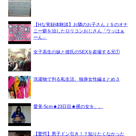
【Hな実録体験談】お隣のお子さんＪＳのオナ
ニー癖を治したロリコンおじさん「ウッはぁ
ーん」
女子高生の妹と彼氏のSEXを盗撮する兄①
洗濯物で判る私生活、独身女性編まとめ３
愛美-5cm★23日目★裸の女を。。
【驚愕】男子ドン引き！？知りたくなかった