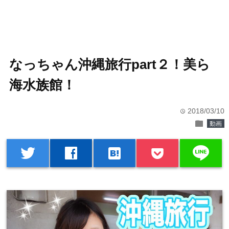
なっちゃん沖縄旅行part２！美ら
海水族館！
2018/03/10
time
folder
動画
line
twitter
facebook
hatenabookmark