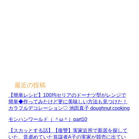
最近の投稿
【簡単レシピ】100均セリアのドーナツ型がレンジで
簡単◆作ってみたけど更に美味しい方法も見つけた！
カラフルデコレーション♡ 池田真子 doughnut cooking
モンハンワールド（ ＾ω＾）part10
【スカッとする話】【復讐】実家近所で新居を探して
いた、昔虐めていた首謀者A子の実家が競売に出てい