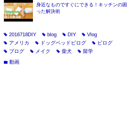
身近なものですぐにできる！キッチンの困
った解決術
2016718DIY
blog
DIY
Vlog
tag
tag
tag
tag
アメリカ
ドッグベッドビログ
ビログ
tag
tag
tag
ブログ
メイク
柴犬
留学
tag
tag
tag
tag
動画
folder