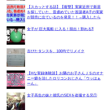
【スカッとする話】【復讐】実家近所で新居
を探していた、昔虐めていた首謀者A子の実家
が競売に出ているのを発見！！→購入したら
女子が 巨大風船 に入る！脱出！割れる⁈
古びたタンスを、100均でリメイク
【Hな実録体験談】お隣のお子さんＪＳのオナ
ニー癖を治したロリコンおじさん「ウッはぁ
ーん」
女子高生の妹と彼氏のSEXを盗撮する兄①