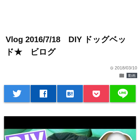
Vlog 2016/7/18 DIY ドッグベッ
ド★ ビログ
2018/03/10
time
folder
動画
line
twitter
facebook
hatenabookmark