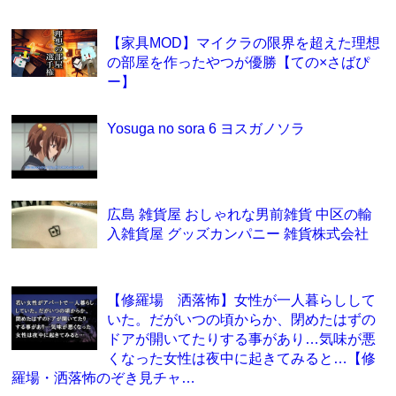
【家具MOD】マイクラの限界を超えた理想
の部屋を作ったやつが優勝【ての×さばぴ
ー】
Yosuga no sora 6 ヨスガノソラ
広島 雑貨屋 おしゃれな男前雑貨 中区の輸
入雑貨屋 グッズカンパニー 雑貨株式会社
【修羅場 洒落怖】女性が一人暮らしして
いた。だがいつの頃からか、閉めたはずの
ドアが開いてたりする事があり…気味が悪
くなった女性は夜中に起きてみると…【修
羅場・洒落怖のぞき見チャ…