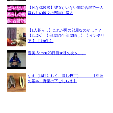
【Ｈな体験談】彼女がいない間に合鍵で一人
暮らしの彼女の部屋に侵入
【1人暮らし】これが男の部屋なのか…？？
【2LDK】【 部屋紹介 部屋晒し】【 インテリ
ア 】【 物件 】
愛美-5cm★23日目★裸の女を。。
なす（縞目にむく、隠し包丁） 【料理
の基本：野菜の下ごしらえ】