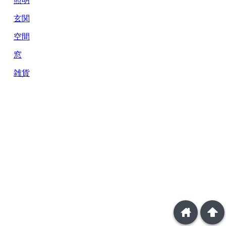
玄関
空間
窓
雑貨
home
arrowup