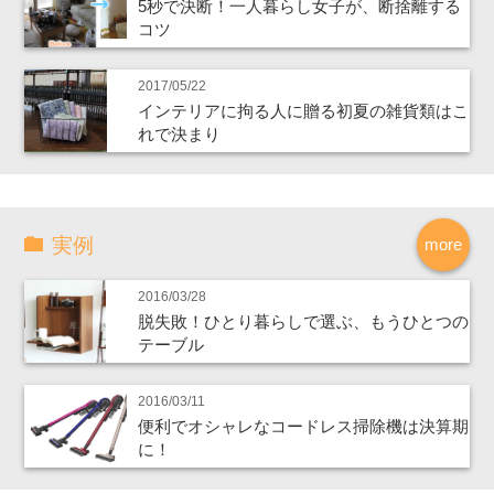
5秒で決断！一人暮らし女子が、断捨離する
コツ
2017/05/22
インテリアに拘る人に贈る初夏の雑貨類はこ
れで決まり
実例
more
2016/03/28
脱失敗！ひとり暮らしで選ぶ、もうひとつの
テーブル
2016/03/11
便利でオシャレなコードレス掃除機は決算期
に！