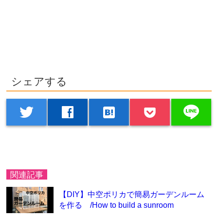
シェアする
line
twitter
facebook
hatenabookmark
関連記事
【DIY】中空ポリカで簡易ガーデンルーム
を作る /How to build a sunroom