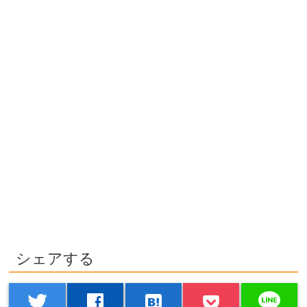
シェアする
line
twitter
facebook
hatenabookmark