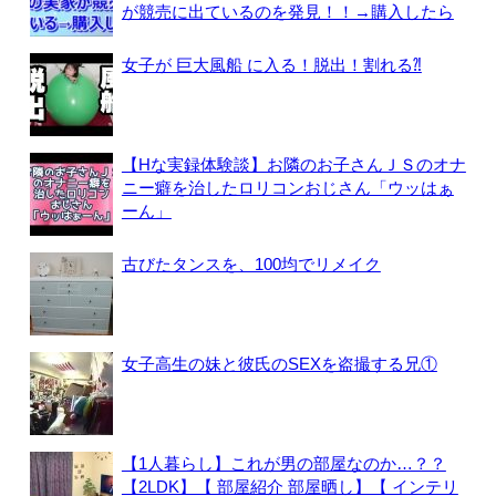
が競売に出ているのを発見！！→購入したら
女子が 巨大風船 に入る！脱出！割れる⁈
【Hな実録体験談】お隣のお子さんＪＳのオナ
ニー癖を治したロリコンおじさん「ウッはぁ
ーん」
古びたタンスを、100均でリメイク
女子高生の妹と彼氏のSEXを盗撮する兄①
【1人暮らし】これが男の部屋なのか…？？
【2LDK】【 部屋紹介 部屋晒し】【 インテリ