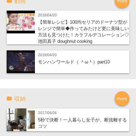
動画
more
2018/04/20
【簡単レシピ】100均セリアのドーナツ型が
レンジで簡単◆作ってみたけど更に美味しい
方法も見つけた！カラフルデコレーション♡
池田真子 doughnut cooking
2018/04/20
モンハンワールド（ ＾ω＾）part10
収納
more
2017/06/26
5秒で決断！一人暮らし女子が、断捨離する
コツ