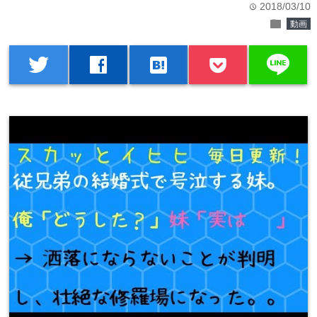
2018/03/10
time
folder
動画
line
twitter
facebook
hatenabookmark