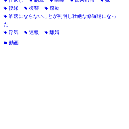
仕返し
制裁
喧嘩
因果応報
嫁
tag
tag
tag
tag
tag
復縁
復讐
感動
tag
tag
tag
洒落にならないことが判明し壮絶な修羅場になっ
tag
た
浮気
速報
離婚
tag
tag
tag
動画
folder