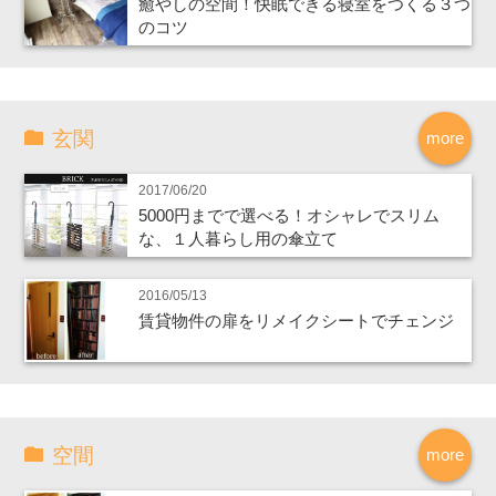
癒やしの空間！快眠できる寝室をつくる３つ
のコツ
玄関
more
2017/06/20
5000円までで選べる！オシャレでスリム
な、１人暮らし用の傘立て
2016/05/13
賃貸物件の扉をリメイクシートでチェンジ
空間
more