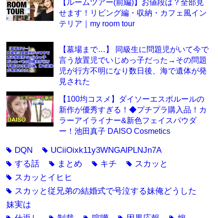
【ルームツアー(前編)】お値段は？全部見
せます！リビング編・収納・カフェ風イン
テリア｜my room tour
【墓場まで…】 同級生に問題児がいて今で
言う放置児でいじめっ子だった→その問題
児が行方不明になり数日後、海で遺体が発
見された
【100均コスメ】ダイソーエスポルールの
新作が優秀すぎる！◆プチプラ購入品！カ
ラーアイライナー&新色フェイスパウダ
ー！池田真子 DAISO Cosmetics
DQN
UCiiOixk11y3WNGAlPLNJn7A
tag
tag
する話
まとめ
キチ
スカッと
tag
tag
tag
tag
スカッとイヒヒ
tag
スカッと従兄弟の結婚式で号泣する妹俺どうした
tag
妹実は