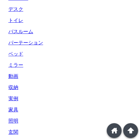
デスク
トイレ
バスルーム
パーテーション
ベッド
ミラー
動画
収納
実例
家具
照明
home
arrowup
玄関