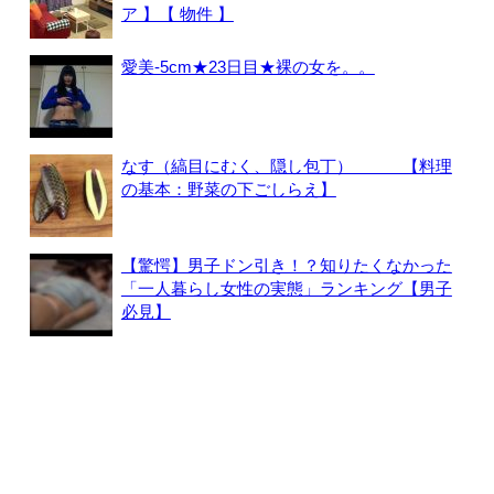
ア 】【 物件 】
愛美-5cm★23日目★裸の女を。。
なす（縞目にむく、隠し包丁） 【料理
の基本：野菜の下ごしらえ】
【驚愕】男子ドン引き！？知りたくなかった
「一人暮らし女性の実態」ランキング【男子
必見】