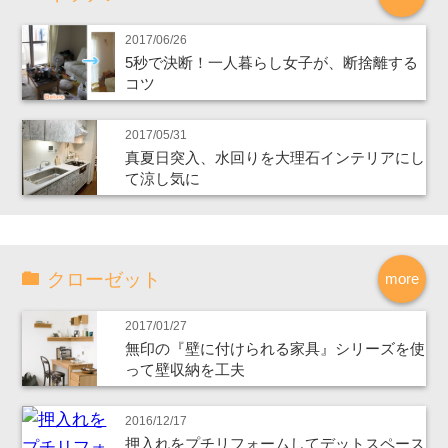
2017/06/26
5秒で決断！一人暮らし女子が、断捨離する
コツ
2017/05/31
真夏日突入、水回りを大理石インテリアにし
て涼し気に
クローゼット
more
2017/01/27
無印の『壁に付けられる家具』シリーズを使
って壁収納を工夫
2016/12/17
押入れをプチリフォームしてデットスペース