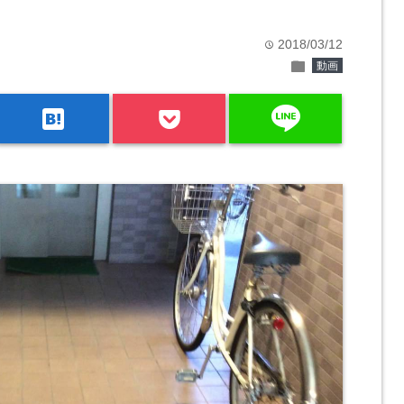
2018/03/12
time
folder
動画
line
hatenabookmark