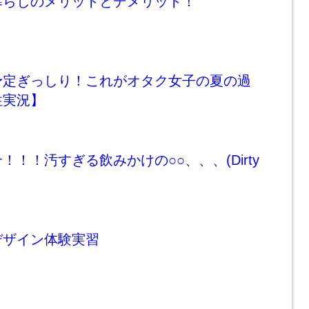
暮らしのメリットとデメリット！
予定ぎっしり！これがオタク女子の夏の過
性実況】
！！！汚すぎる飲みかけの○○、、、(Dirty
デザイン体験実習