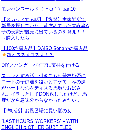
モンハンワールド（ ＾ω＾）part10
【スカッとする話】【復讐】実家近所で
新居を探していた、昔虐めていた首謀者A
子の実家が競売に出ているのを発見！！
→購入したら
【100均購入品】DAISO Seriaでの購入品
超オススメコスメ！？
DIY／ハンガーパイプに支柱を付ける!
スカッとする話 引きこもり登校拒否に
ニートの子供達を凄いとアゲて、私の妹
がパートなのをディスる馬鹿なおばさ
ん。イラっとしてDQN返ししたけど、馬
鹿だから意味分からなかったみたい…
【怖い話】お風呂場に長い髪の女…
“LAST HOURS’ WORKERS” – WITH
ENGLISH & OTHER SUBTITLES