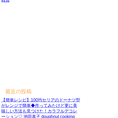
雑貨
最近の投稿
【簡単レシピ】100均セリアのドーナツ型
がレンジで簡単◆作ってみたけど更に美
味しい方法も見つけた！カラフルデコレ
ーション♡ 池田真子 doughnut cooking