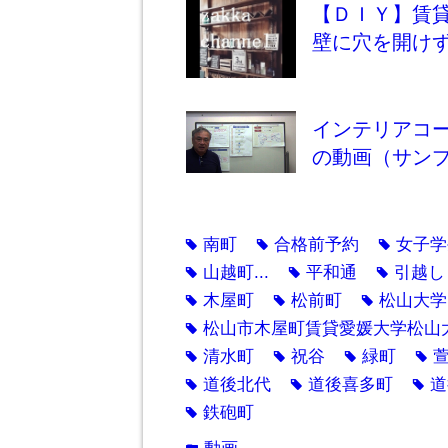
【ＤＩＹ】賃
壁に穴を開け
インテリアコ
の動画（サン
南町
合格前予約
女子学
tag
tag
tag
山越町...
平和通
引越し
tag
tag
tag
木屋町
松前町
松山大学
tag
tag
tag
松山市木屋町賃貸愛媛大学松山
tag
清水町
祝谷
緑町
tag
tag
tag
tag
道後北代
道後喜多町
道
tag
tag
tag
鉄砲町
tag