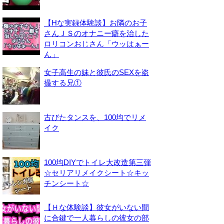
【Hな実録体験談】お隣のお子
さんＪＳのオナニー癖を治した
ロリコンおじさん「ウッはぁー
ん」
女子高生の妹と彼氏のSEXを盗
撮する兄①
古びたタンスを、100均でリメ
イク
100均DIYでトイレ大改造第三弾
☆セリアリメイクシート☆キッ
チンシート☆
【Ｈな体験談】彼女がいない間
に合鍵で一人暮らしの彼女の部