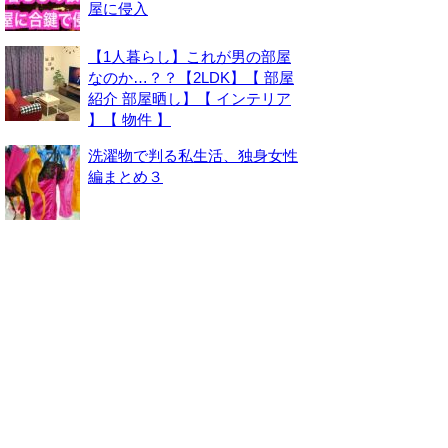
屋に侵入
【1人暮らし】これが男の部屋
なのか…？？【2LDK】【 部屋
紹介 部屋晒し】【 インテリア
】【 物件 】
洗濯物で判る私生活、独身女性
編まとめ３