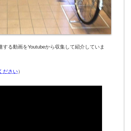
する動画をYoutubeから収集して紹介していま
ください
）