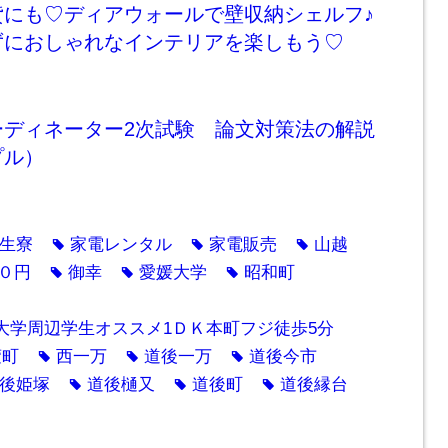
貸にも♡ディアウォールで壁収納シェルフ♪
ずにおしゃれなインテリアを楽しもう♡
ーディネーター2次試験 論文対策法の解説
プル）
生寮
家電レンタル
家電販売
山越
tag
tag
tag
０円
御幸
愛媛大学
昭和町
tag
tag
tag
大学周辺学生オススメ1ＤＫ本町フジ徒歩5分
萱町
西一万
道後一万
道後今市
tag
tag
tag
後姫塚
道後樋又
道後町
道後縁台
tag
tag
tag