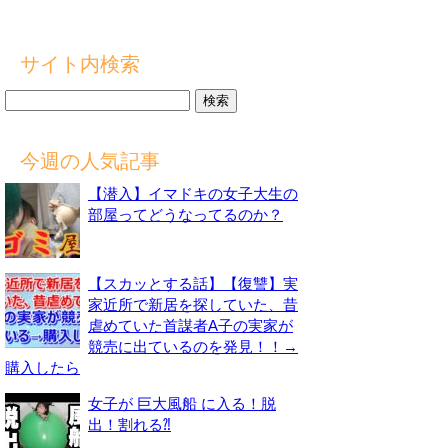
サイト内検索
検
索:
今週の人気記事
【潜入】イマドキの女子大生の
部屋ってどうなってるのか？
【スカッとする話】【復讐】実
家近所で新居を探していた、昔
虐めていた首謀者A子の実家が
競売に出ているのを発見！！→
購入したら
女子が 巨大風船 に入る！脱
出！割れる⁈