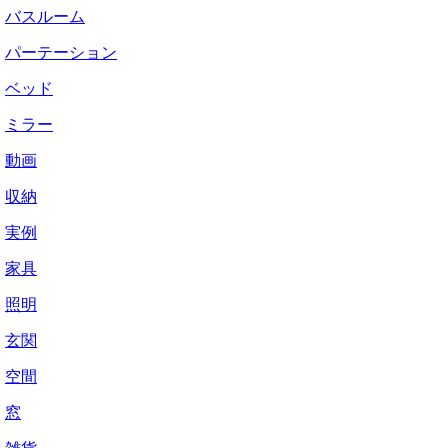
バスルーム
パーテーション
ベッド
ミラー
動画
収納
実例
家具
照明
玄関
空間
窓