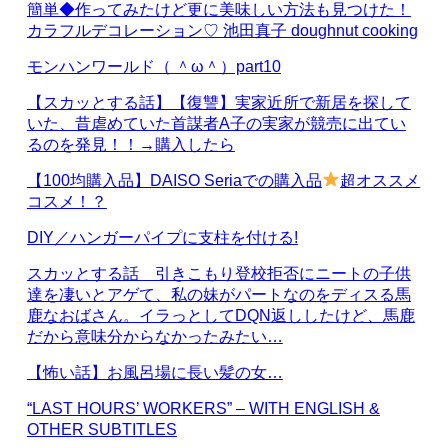
簡単◆作ってみたけど更に美味しい方法も見つけた！
カラフルデコレーション♡ 池田真子 doughnut cooking
モンハンワールド（ ＾ω＾）part10
【スカッとする話】【復讐】実家近所で新居を探して
いた、昔虐めていた首謀者A子の実家が競売に出てい
るのを発見！！→購入したら
【100均購入品】DAISO Seriaでの購入品
超オススメ
コスメ！？
DIY／ハンガーパイプに支柱を付ける!
スカッとする話 引きこもり登校拒否にニートの子供
達を凄いとアゲて、私の妹がパートなのをディスる馬
鹿なおばさん。イラっとしてDQN返ししたけど、馬鹿
だから意味分からなかったみたい…
【怖い話】お風呂場に長い髪の女…
“LAST HOURS’ WORKERS” – WITH ENGLISH &
OTHER SUBTITLES