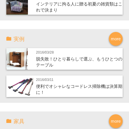
インテリアに拘る人に贈る初夏の雑貨類はこ
れで決まり
実例
more
2016/03/28
脱失敗！ひとり暮らしで選ぶ、もうひとつの
テーブル
2016/03/11
便利でオシャレなコードレス掃除機は決算期
に！
家具
more