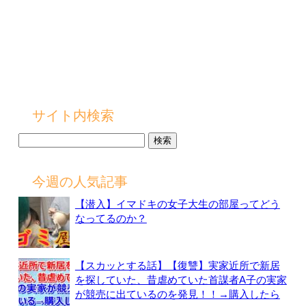
サイト内検索
検
索:
今週の人気記事
【潜入】イマドキの女子大生の部屋ってどう
なってるのか？
【スカッとする話】【復讐】実家近所で新居
を探していた、昔虐めていた首謀者A子の実家
が競売に出ているのを発見！！→購入したら