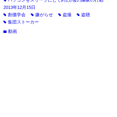
パソコンをスリープにして約1分後の隣家の行動
tag
2013年12月15日
創価学会
嫌がらせ
盗撮
盗聴
tag
tag
tag
tag
集団ストーカー
tag
動画
folder