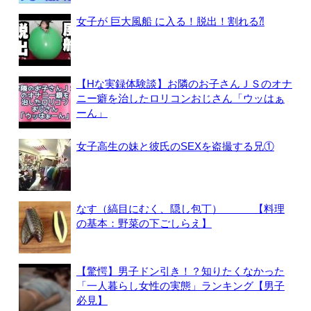
女子が 巨大風船 に入る！脱出！割れる⁈
【Hな実録体験談】お隣のお子さんＪＳのオナ
ニー癖を治したロリコンおじさん「ウッはぁ
ーん」
女子高生の妹と彼氏のSEXを盗撮する兄①
なす（縞目にむく、隠し包丁） 【料理
の基本：野菜の下ごしらえ】
【驚愕】男子ドン引き！？知りたくなかった
「一人暮らし女性の実態」ランキング【男子
必見】