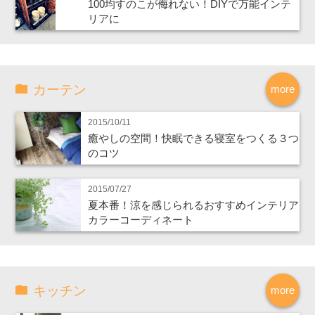
100均すのこが侮れない！DIYで万能インテ
リアに
カーテン
more
2015/10/11
癒やしの空間！快眠できる寝室をつくる３つ
のコツ
2015/07/27
夏本番！涼を感じられるおすすめインテリア
カラーコーディネート
キッチン
more