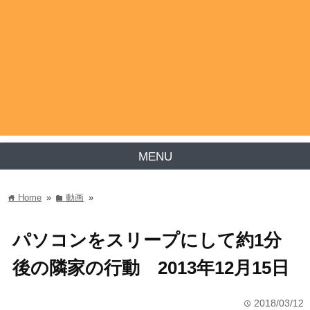
MENU
Home
»
動画
»
home
folder
パソコンをスリープにして約1分
後の隣家の行動 2013年12月15日
2018/03/12
time