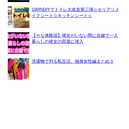
100均DIYでトイレ大改造第三弾☆セリアリメ
イクシート☆キッチンシート☆
【Ｈな体験談】彼女がいない間に合鍵で一人
暮らしの彼女の部屋に侵入
洗濯物で判る私生活、独身女性編まとめ３