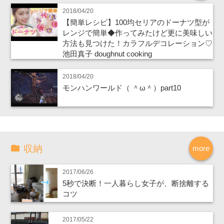
2018/04/20
【簡単レシピ】100均セリアのドーナツ型が
レンジで簡単◆作ってみたけど更に美味しい
方法も見つけた！カラフルデコレーション♡
池田真子 doughnut cooking
2018/04/20
モンハンワールド（ ＾ω＾）part10
収納
more
2017/06/26
5秒で決断！一人暮らし女子が、断捨離する
コツ
2017/05/22