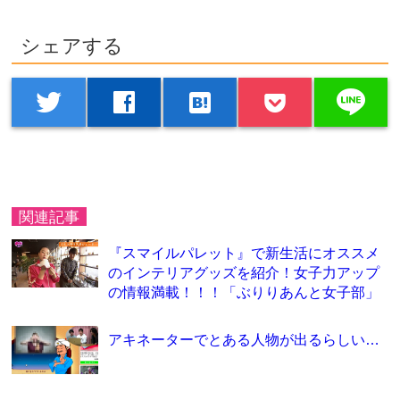
シェアする
line
twitter
facebook
hatenabookmark
関連記事
『スマイルパレット』で新生活にオススメ
のインテリアグッズを紹介！女子力アップ
の情報満載！！！「ぶりりあんと女子部」
アキネーターでとある人物が出るらしい…