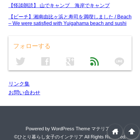
【怪談朗読】 山でキャンプ 海岸でキャンプ
【ビーチ】湘南由比ヶ浜と寿司を満喫しました / Beach
– We were satisfied with Yuigahama beach and sushi
フォローする
line
twitter
facebook
google
feed
リンク集
お問い合わせ
Powered by
WordPress Theme マテリアル
home
arrowup
©ひとり暮らし女子のインテリア
All Rights Reserved.