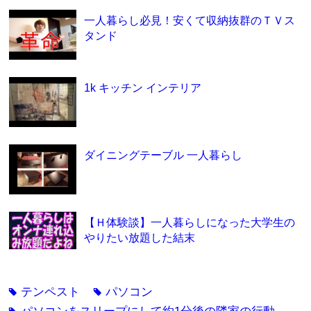
一人暮らし必見！安くて収納抜群のＴＶス
タンド
1k キッチン インテリア
ダイニングテーブル 一人暮らし
【Ｈ体験談】一人暮らしになった大学生の
やりたい放題した結末
テンペスト
パソコン
tag
tag