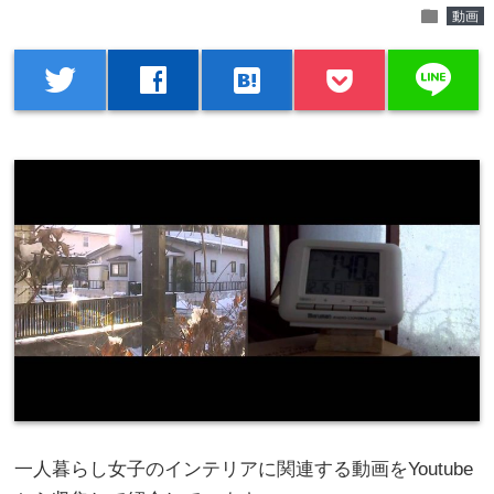
folder
動画
line
twitter
facebook
hatenabookmark
一人暮らし女子のインテリアに関連する動画をYoutube