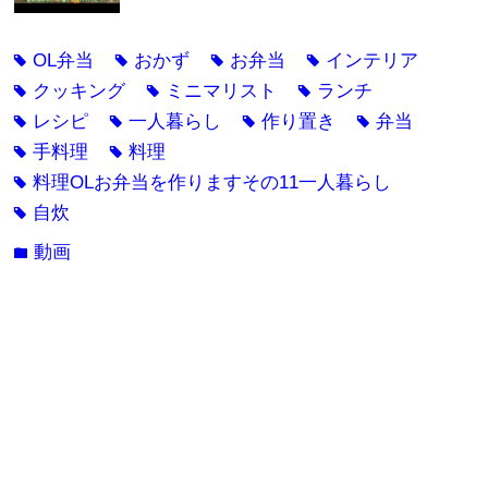
OL弁当
おかず
お弁当
インテリア
tag
tag
tag
tag
クッキング
ミニマリスト
ランチ
tag
tag
tag
レシピ
一人暮らし
作り置き
弁当
tag
tag
tag
tag
手料理
料理
tag
tag
料理OLお弁当を作りますその11一人暮らし
tag
自炊
tag
動画
folder