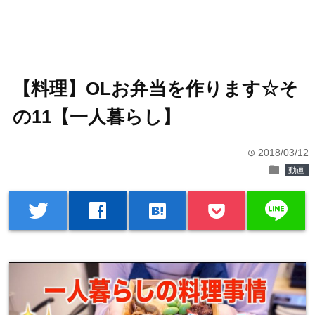
【料理】OLお弁当を作ります☆そ
の11【一人暮らし】
2018/03/12
time
folder
動画
line
twitter
facebook
hatenabookmark