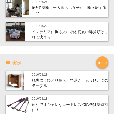
2017/06/26
5秒で決断！一人暮らし女子が、断捨離する
コツ
2017/05/22
インテリアに拘る人に贈る初夏の雑貨類はこ
れで決まり
実例
more
2016/03/28
脱失敗！ひとり暮らしで選ぶ、もうひとつの
テーブル
2016/03/11
便利でオシャレなコードレス掃除機は決算期
に！