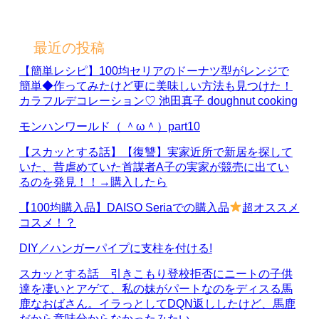
最近の投稿
【簡単レシピ】100均セリアのドーナツ型がレンジで
簡単◆作ってみたけど更に美味しい方法も見つけた！
カラフルデコレーション♡ 池田真子 doughnut cooking
モンハンワールド（ ＾ω＾）part10
【スカッとする話】【復讐】実家近所で新居を探して
いた、昔虐めていた首謀者A子の実家が競売に出てい
るのを発見！！→購入したら
【100均購入品】DAISO Seriaでの購入品
超オススメ
コスメ！？
DIY／ハンガーパイプに支柱を付ける!
スカッとする話 引きこもり登校拒否にニートの子供
達を凄いとアゲて、私の妹がパートなのをディスる馬
鹿なおばさん。イラっとしてDQN返ししたけど、馬鹿
だから意味分からなかったみたい…