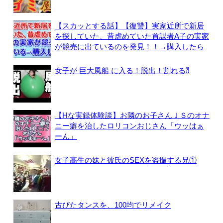
【スカッとする話】【復讐】実家近所で新居
を探していた、昔虐めていた首謀者A子の実家
が競売に出ているのを発見！！→購入したら
女子が 巨大風船 に入る！脱出！割れる⁈
【Hな実録体験談】お隣のお子さんＪＳのオナ
ニー癖を治したロリコンおじさん「ウッはぁ
ーん」
女子高生の妹と彼氏のSEXを盗撮する兄①
古びたタンスを、100均でリメイク