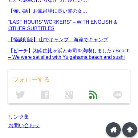
【怖い話】お風呂場に長い髪の女…
“LAST HOURS’ WORKERS” – WITH ENGLISH &
OTHER SUBTITLES
【怪談朗読】 山でキャンプ 海岸でキャンプ
【ビーチ】湘南由比ヶ浜と寿司を満喫しました / Beach
– We were satisfied with Yuigahama beach and sushi
フォローする
line
twitter
facebook
google
feed
リンク集
お問い合わせ
home
arrowup