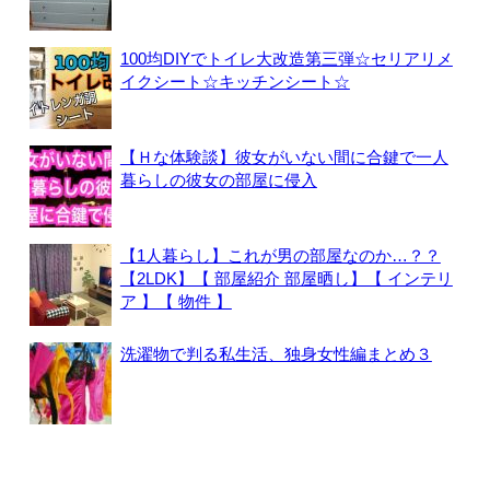
100均DIYでトイレ大改造第三弾☆セリアリメ
イクシート☆キッチンシート☆
【Ｈな体験談】彼女がいない間に合鍵で一人
暮らしの彼女の部屋に侵入
【1人暮らし】これが男の部屋なのか…？？
【2LDK】【 部屋紹介 部屋晒し】【 インテリ
ア 】【 物件 】
洗濯物で判る私生活、独身女性編まとめ３