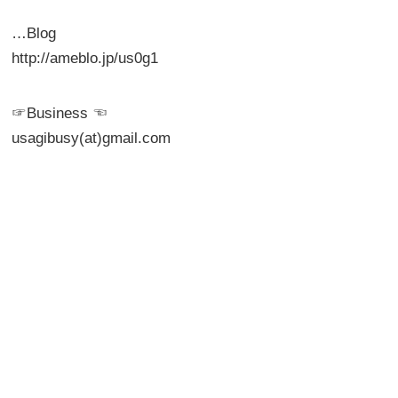
…Blog
http://ameblo.jp/us0g1
☞Business ☜
usagibusy(at)gmail.com