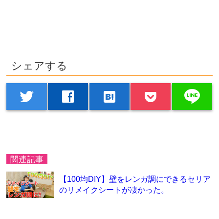
シェアする
line
twitter
facebook
hatenabookmark
関連記事
【100均DIY】壁をレンガ調にできるセリア
のリメイクシートが凄かった。