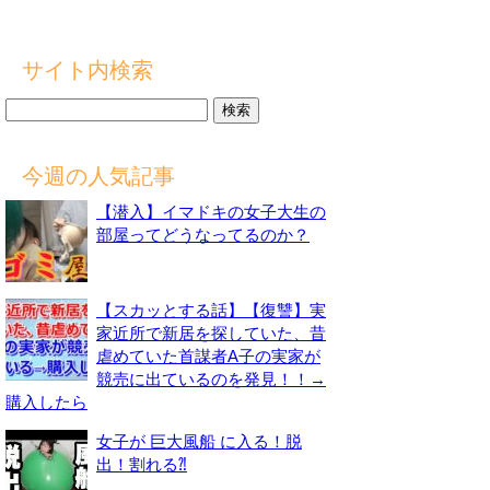
サイト内検索
検
索:
今週の人気記事
【潜入】イマドキの女子大生の
部屋ってどうなってるのか？
【スカッとする話】【復讐】実
家近所で新居を探していた、昔
虐めていた首謀者A子の実家が
競売に出ているのを発見！！→
購入したら
女子が 巨大風船 に入る！脱
出！割れる⁈