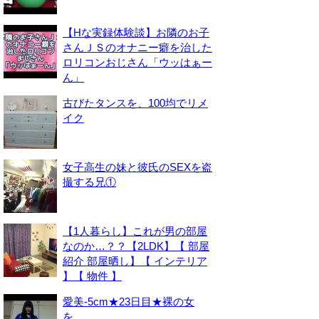
【Hな実録体験談】お隣のお子
さんＪＳのオナニー癖を治した
ロリコンおじさん「ウッはぁー
ん」
古びたタンスを、100均でリメ
イク
女子高生の妹と彼氏のSEXを盗
撮する兄①
【1人暮らし】これが男の部屋
なのか…？？【2LDK】【 部屋
紹介 部屋晒し】【 インテリア
】【 物件 】
愛美-5cm★23日目★裸の女
を。。