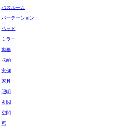
バスルーム
パーテーション
ベッド
ミラー
動画
収納
実例
家具
照明
玄関
空間
窓