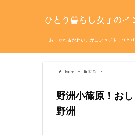
おしゃれ＆かわいいがコンセプト！ひとり
Home
»
動画
»
home
folder
野洲小篠原！おし
野洲