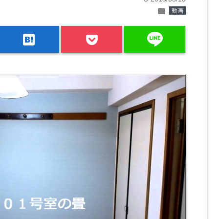
folder
動画
line
hatenabookmark