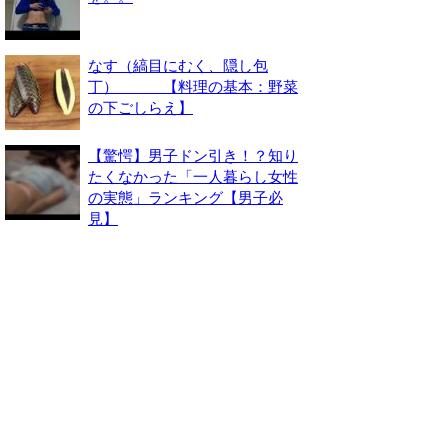
なす（縞目にむく、隠し包
丁） 【料理の基本：野菜
の下ごしらえ】
【驚愕】男子ドン引き！？知り
たくなかった「一人暮らし女性
の実態」ランキング【男子必
見】