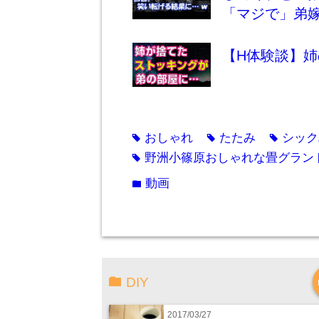
「マジで」弟
【H体験談】
おしゃれ
たたみ
シック
tag
tag
tag
野洲小篠原おしゃれな畳グラン
tag
動画
folder
DIY
2017/03/27