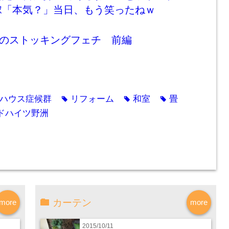
嫁「本気？」当日、もう笑ったねｗ
姉のストッキングフェチ 前編
ハウス症候群
リフォーム
和室
畳
tag
tag
tag
ドハイツ野洲
カーテン
more
more
2015/10/11