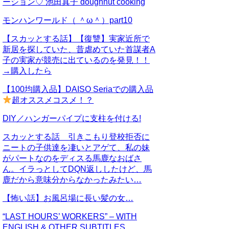
ーション♡ 池田真子 doughnut cooking
モンハンワールド（ ＾ω＾）part10
【スカッとする話】【復讐】実家近所で
新居を探していた、昔虐めていた首謀者A
子の実家が競売に出ているのを発見！！
→購入したら
【100均購入品】DAISO Seriaでの購入品
超オススメコスメ！？
DIY／ハンガーパイプに支柱を付ける!
スカッとする話 引きこもり登校拒否に
ニートの子供達を凄いとアゲて、私の妹
がパートなのをディスる馬鹿なおばさ
ん。イラっとしてDQN返ししたけど、馬
鹿だから意味分からなかったみたい…
【怖い話】お風呂場に長い髪の女…
“LAST HOURS’ WORKERS” – WITH
ENGLISH & OTHER SUBTITLES