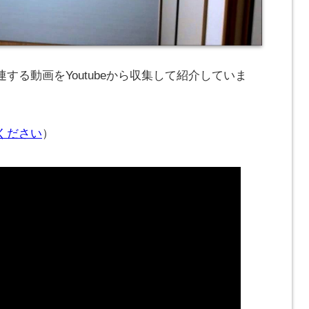
する動画をYoutubeから収集して紹介していま
ください
）