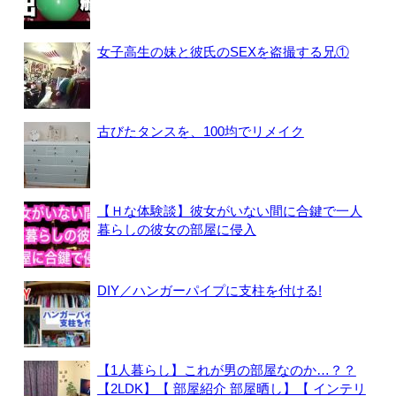
女子高生の妹と彼氏のSEXを盗撮する兄①
古びたタンスを、100均でリメイク
【Ｈな体験談】彼女がいない間に合鍵で一人
暮らしの彼女の部屋に侵入
DIY／ハンガーパイプに支柱を付ける!
【1人暮らし】これが男の部屋なのか…？？
【2LDK】【 部屋紹介 部屋晒し】【 インテリ