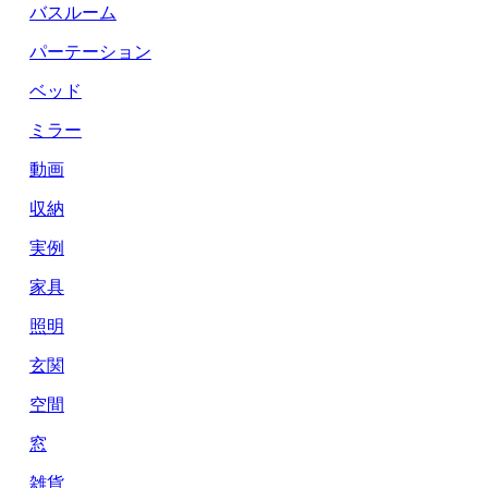
バスルーム
パーテーション
ベッド
ミラー
動画
収納
実例
家具
照明
玄関
空間
窓
雑貨