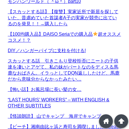
モンハンワールド（ ＾ω＾）part10
【スカッとする話】【復讐】実家近所で新居を探して
いた、昔虐めていた首謀者A子の実家が競売に出てい
るのを発見！！→購入したら
【100均購入品】DAISO Seriaでの購入品
超オススメ
コスメ！？
DIY／ハンガーパイプに支柱を付ける!
スカッとする話 引きこもり登校拒否にニートの子供
達を凄いとアゲて、私の妹がパートなのをディスる馬
鹿なおばさん。イラっとしてDQN返ししたけど、馬鹿
だから意味分からなかったみたい…
【怖い話】お風呂場に長い髪の女…
“LAST HOURS’ WORKERS” – WITH ENGLISH &
OTHER SUBTITLES
【怪談朗読】 山でキャンプ 海岸でキャンプ
home
arrowup
【ビーチ】湘南由比ヶ浜と寿司を満喫しました / Beach