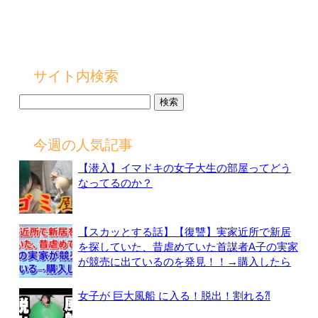
サイト内検索
検
索:
今週の人気記事
【潜入】イマドキの女子大生の部屋ってどう
なってるのか？
【スカッとする話】【復讐】実家近所で新居
を探していた、昔虐めていた首謀者A子の実家
が競売に出ているのを発見！！→購入したら
女子が 巨大風船 に入る！脱出！割れる⁈