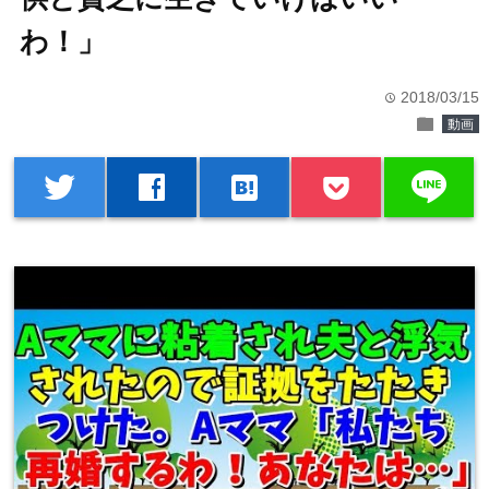
わ！」
2018/03/15
time
folder
動画
line
twitter
facebook
hatenabookmark