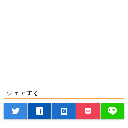
シェアする
line
twitter
facebook
hatenabookmark