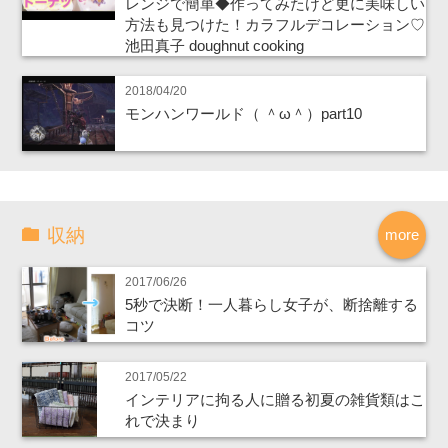
レンジで簡単◆作ってみたけど更に美味しい
方法も見つけた！カラフルデコレーション♡
池田真子 doughnut cooking
2018/04/20
モンハンワールド（ ＾ω＾）part10
収納
more
2017/06/26
5秒で決断！一人暮らし女子が、断捨離する
コツ
2017/05/22
インテリアに拘る人に贈る初夏の雑貨類はこ
れで決まり