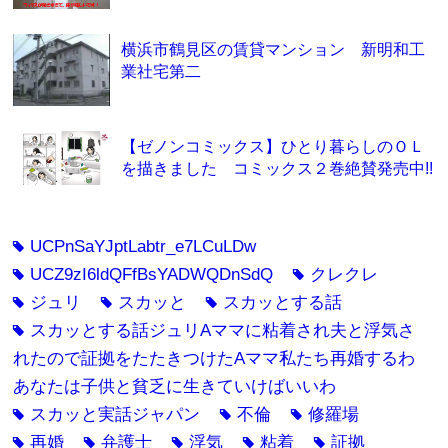
横浜市鶴見区の賃貸マンション 新明和工
業社宅第二
【ゼノンコミックス】ひとり暮らしのＯＬ
を描きました コミックス２巻絶賛発売中!!
UCPnSaYJptLabtr_e7LCuLDw
tag
UCZ9zI6ldQFfBsYADWQDnSdQ
クレクレ
tag
tag
ジュリ
スカッと
スカッとする話
tag
tag
tag
スカッとする話ジュリAママに粘着され夫と浮気さ
tag
れたので証拠をたたきつけたAママ私たち再婚するわ
あなたは子供と貧乏に生きていけばいいわ
スカッと実話ジャパン
不倫
修羅場
tag
tag
tag
再婚
弁護士
浮気
粘着
証拠
tag
tag
tag
tag
tag