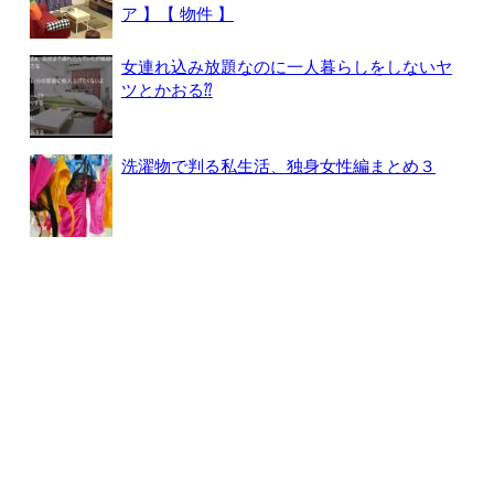
ア 】【 物件 】
女連れ込み放題なのに一人暮らしをしないヤ
ツとかおる⁇
洗濯物で判る私生活、独身女性編まとめ３