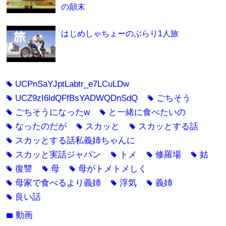
の顛末
はじめしゃちょーのぶらり1人旅
UCPnSaYJptLabtr_e7LCuLDw
tag
UCZ9zI6ldQFfBsYADWQDnSdQ
ごちそう
tag
tag
ごちそうになったw
と一緒に食べたいの
tag
tag
なったのだが
スカッと
スカッとする話
tag
tag
tag
スカッとする話私義姉ちゃんに
tag
スカッと実話ジャパン
トメ
修羅場
姑
tag
tag
tag
tag
復讐
母
母がトメトメしく
tag
tag
tag
母家で食べるより義姉
浮気
義姉
tag
tag
tag
良い話
tag
動画
folder