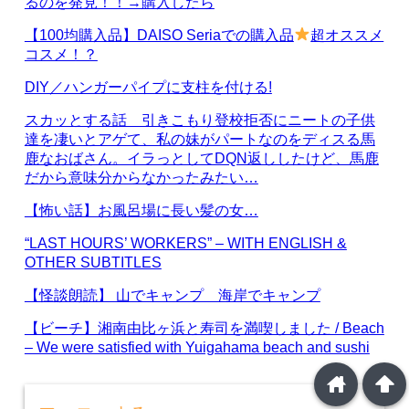
るのを発見！！→購入したら
【100均購入品】DAISO Seriaでの購入品
超オススメ
コスメ！？
DIY／ハンガーパイプに支柱を付ける!
スカッとする話 引きこもり登校拒否にニートの子供
達を凄いとアゲて、私の妹がパートなのをディスる馬
鹿なおばさん。イラっとしてDQN返ししたけど、馬鹿
だから意味分からなかったみたい…
【怖い話】お風呂場に長い髪の女…
“LAST HOURS’ WORKERS” – WITH ENGLISH &
OTHER SUBTITLES
【怪談朗読】 山でキャンプ 海岸でキャンプ
【ビーチ】湘南由比ヶ浜と寿司を満喫しました / Beach
– We were satisfied with Yuigahama beach and sushi
home
arrowup