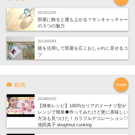
2014/12/25
部屋に飾ると運も上がる？サンキャッチャー
の３つの魅力
2014/05/04
鏡を活用して部屋を広くおしゃれに見せるコ
ツ
動画
more
2018/04/20
【簡単レシピ】100均セリアのドーナツ型が
レンジで簡単◆作ってみたけど更に美味しい
方法も見つけた！カラフルデコレーション♡
池田真子 doughnut cooking