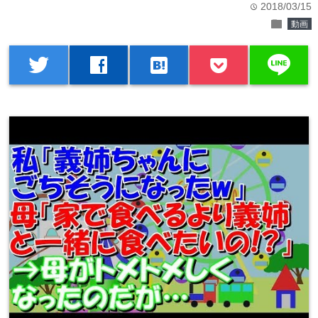
2018/03/15
time
folder
動画
line
twitter
facebook
hatenabookmark