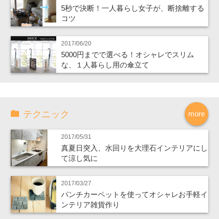
5秒で決断！一人暮らし女子が、断捨離する
コツ
2017/06/20
5000円までで選べる！オシャレでスリム
な、１人暮らし用の傘立て
テクニック
more
2017/05/31
真夏日突入、水回りを大理石インテリアにし
て涼し気に
2017/03/27
パンチカーペットを使ってオシャレお手軽イ
ンテリア雑貨作り