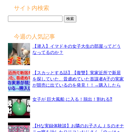
サイト内検索
検
索:
今週の人気記事
【潜入】イマドキの女子大生の部屋ってどう
なってるのか？
【スカッとする話】【復讐】実家近所で新居
を探していた、昔虐めていた首謀者A子の実家
が競売に出ているのを発見！！→購入したら
女子が 巨大風船 に入る！脱出！割れる⁈
【Hな実録体験談】お隣のお子さんＪＳのオナ
ニー癖を治したロリコンおじさん「ウッはぁ