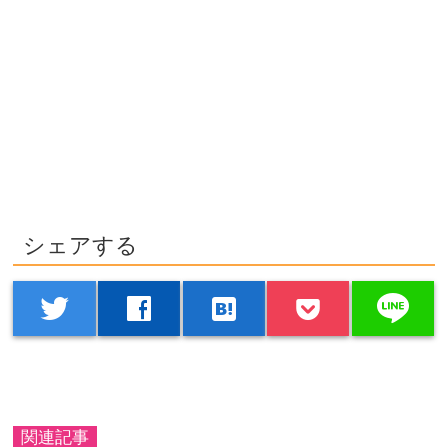
シェアする
line
twitter
facebook
hatenabookmark
関連記事