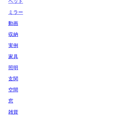
ベッド
ミラー
動画
収納
実例
家具
照明
玄関
空間
窓
雑貨