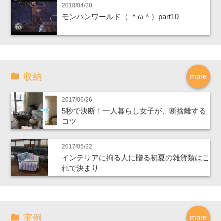
2018/04/20
モンハンワールド（ ＾ω＾）part10
収納
more
2017/06/26
5秒で決断！一人暮らし女子が、断捨離する
コツ
2017/05/22
インテリアに拘る人に贈る初夏の雑貨類はこ
れで決まり
実例
more