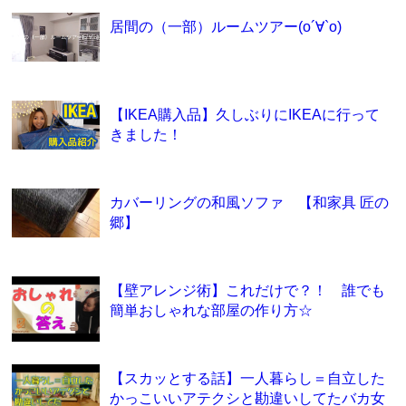
居間の（一部）ルームツアー(о´∀`о)
【IKEA購入品】久しぶりにIKEAに行って
きました！
カバーリングの和風ソファ 【和家具 匠の
郷】
【壁アレンジ術】これだけで？！ 誰でも
簡単おしゃれな部屋の作り方☆
【スカッとする話】一人暮らし＝自立した
かっこいいアテクシと勘違いしてたバカ女