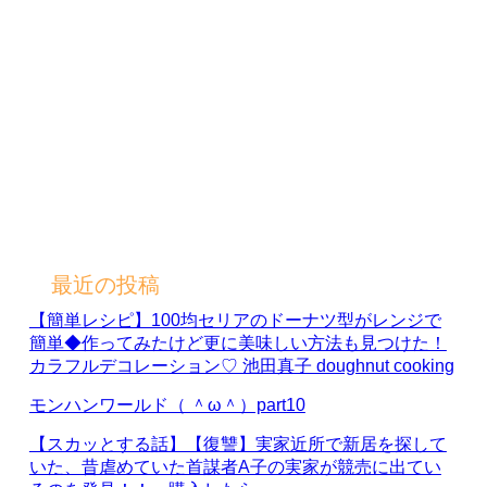
最近の投稿
【簡単レシピ】100均セリアのドーナツ型がレンジで
簡単◆作ってみたけど更に美味しい方法も見つけた！
カラフルデコレーション♡ 池田真子 doughnut cooking
モンハンワールド（ ＾ω＾）part10
【スカッとする話】【復讐】実家近所で新居を探して
いた、昔虐めていた首謀者A子の実家が競売に出てい