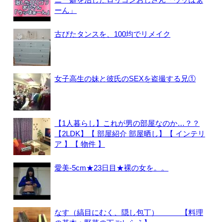
ーん」
古びたタンスを、100均でリメイク
女子高生の妹と彼氏のSEXを盗撮する兄①
【1人暮らし】これが男の部屋なのか…？？
【2LDK】【 部屋紹介 部屋晒し】【 インテリ
ア 】【 物件 】
愛美-5cm★23日目★裸の女を。。
なす（縞目にむく、隠し包丁） 【料理