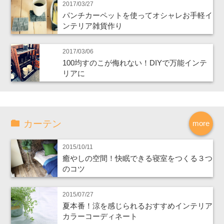
2017/03/27
パンチカーペットを使ってオシャレお手軽イ
ンテリア雑貨作り
2017/03/06
100均すのこが侮れない！DIYで万能インテ
リアに
カーテン
more
2015/10/11
癒やしの空間！快眠できる寝室をつくる３つ
のコツ
2015/07/27
夏本番！涼を感じられるおすすめインテリア
カラーコーディネート