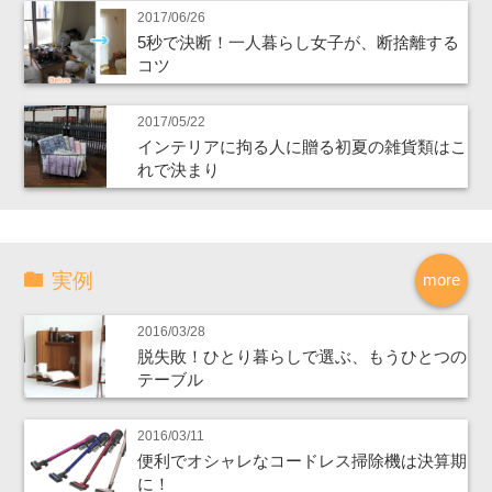
2017/06/26
5秒で決断！一人暮らし女子が、断捨離する
コツ
2017/05/22
インテリアに拘る人に贈る初夏の雑貨類はこ
れで決まり
実例
more
2016/03/28
脱失敗！ひとり暮らしで選ぶ、もうひとつの
テーブル
2016/03/11
便利でオシャレなコードレス掃除機は決算期
に！