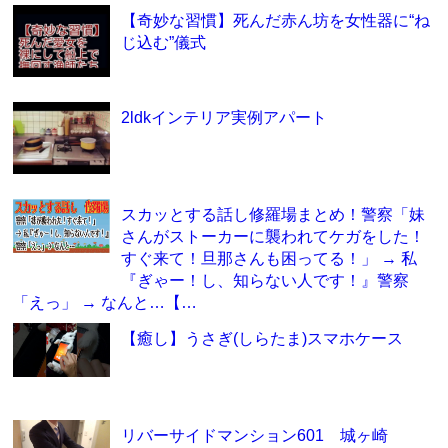
【奇妙な習慣】死んだ赤ん坊を女性器に“ね
じ込む”儀式
2ldkインテリア実例アパート
スカッとする話し修羅場まとめ！警察「妹
さんがストーカーに襲われてケガをした！
すぐ来て！旦那さんも困ってる！」 → 私
『ぎゃー！し、知らない人です！』警察
「えっ」 → なんと…【…
【癒し】うさぎ(しらたま)スマホケース
リバーサイドマンション601 城ヶ崎