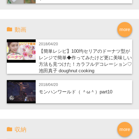
動画
more
2018/04/20
【簡単レシピ】100均セリアのドーナツ型が
レンジで簡単◆作ってみたけど更に美味しい
方法も見つけた！カラフルデコレーション♡
池田真子 doughnut cooking
2018/04/20
モンハンワールド（ ＾ω＾）part10
収納
more