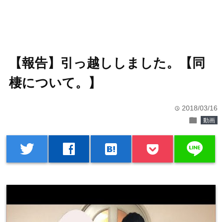
【報告】引っ越ししました。【同
棲について。】
2018/03/16
time
folder
動画
line
twitter
facebook
hatenabookmark