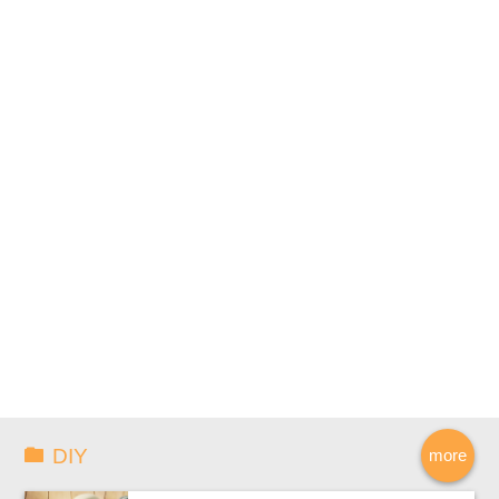
DIY
more