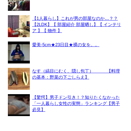
【1人暮らし】これが男の部屋なのか…？？
【2LDK】【 部屋紹介 部屋晒し】【 インテリ
ア 】【 物件 】
愛美-5cm★23日目★裸の女を。。
なす（縞目にむく、隠し包丁） 【料理
の基本：野菜の下ごしらえ】
【驚愕】男子ドン引き！？知りたくなかった
「一人暮らし女性の実態」ランキング【男子
必見】