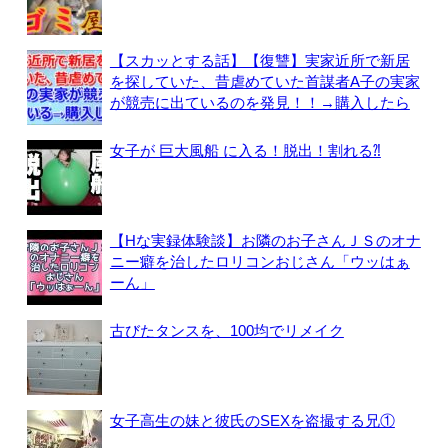
【スカッとする話】【復讐】実家近所で新居
を探していた、昔虐めていた首謀者A子の実家
が競売に出ているのを発見！！→購入したら
女子が 巨大風船 に入る！脱出！割れる⁈
【Hな実録体験談】お隣のお子さんＪＳのオナ
ニー癖を治したロリコンおじさん「ウッはぁ
ーん」
古びたタンスを、100均でリメイク
女子高生の妹と彼氏のSEXを盗撮する兄①