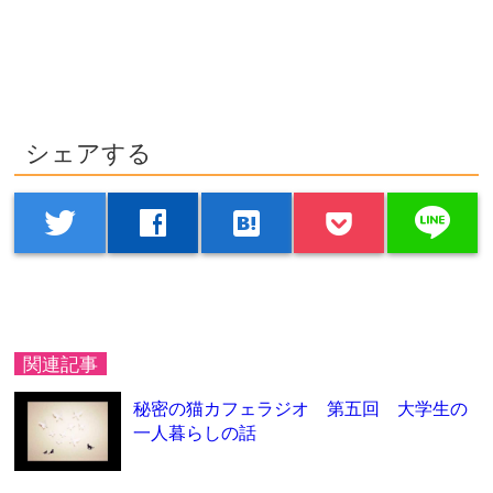
シェアする
line
twitter
facebook
hatenabookmark
関連記事
秘密の猫カフェラジオ 第五回 大学生の
一人暮らしの話