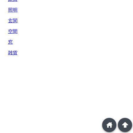
照明
玄関
空間
窓
雑貨
home
arrowup