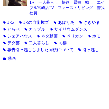
1R 一人暮らし 快適 景観 癒し エイ
ブル宮崎店TV ファーストリビング 曽我
社員
JKz
JKの自衛権ズ
あぽりあ
ざきやま
tag
tag
tag
tag
とらぺ
カップル
サイリウムダンス
tag
tag
tag
シェアハウス
ネタ動画
ペリカン
ホモ
tag
tag
tag
tag
ヲタ芸
二人暮らし
同棲
tag
tag
tag
報告引っ越ししました同棲について
引っ越し
tag
tag
動画
folder