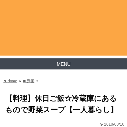
MENU
Home
»
動画
»
home
folder
【料理】休日ご飯☆冷蔵庫にある
もので野菜スープ【一人暮らし】
2018/03/18
time