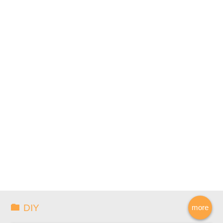
DIY
more