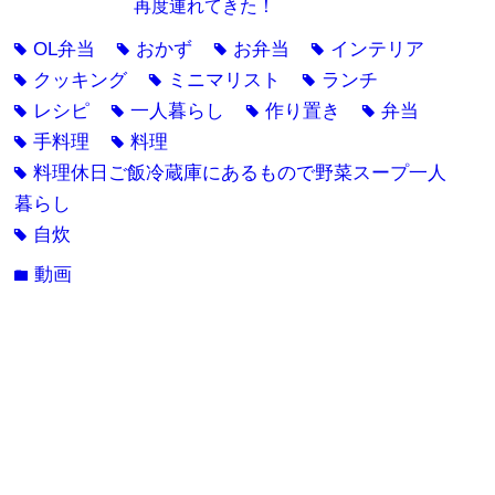
再度連れてきた！
OL弁当
おかず
お弁当
インテリア
tag
tag
tag
tag
クッキング
ミニマリスト
ランチ
tag
tag
tag
レシピ
一人暮らし
作り置き
弁当
tag
tag
tag
tag
手料理
料理
tag
tag
料理休日ご飯冷蔵庫にあるもので野菜スープ一人
tag
暮らし
自炊
tag
動画
folder