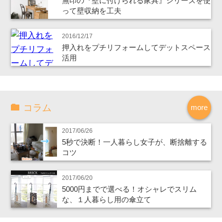
無印の『壁に付けられる家具』シリーズを使
って壁収納を工夫
2016/12/17
押入れをプチリフォームしてデットスペース
活用
コラム
more
2017/06/26
5秒で決断！一人暮らし女子が、断捨離する
コツ
2017/06/20
5000円までで選べる！オシャレでスリム
な、１人暮らし用の傘立て