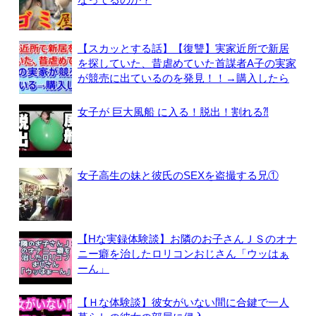
【スカッとする話】【復讐】実家近所で新居
を探していた、昔虐めていた首謀者A子の実家
が競売に出ているのを発見！！→購入したら
女子が 巨大風船 に入る！脱出！割れる⁈
女子高生の妹と彼氏のSEXを盗撮する兄①
【Hな実録体験談】お隣のお子さんＪＳのオナ
ニー癖を治したロリコンおじさん「ウッはぁ
ーん」
【Ｈな体験談】彼女がいない間に合鍵で一人