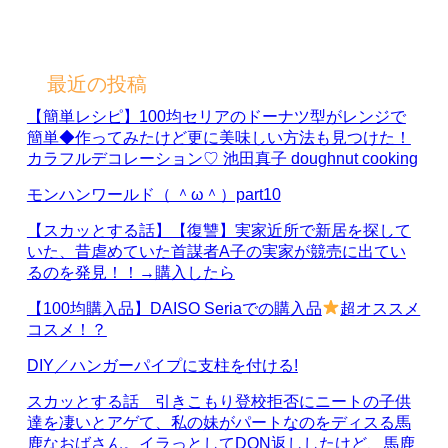
最近の投稿
【簡単レシピ】100均セリアのドーナツ型がレンジで
簡単◆作ってみたけど更に美味しい方法も見つけた！
カラフルデコレーション♡ 池田真子 doughnut cooking
モンハンワールド（ ＾ω＾）part10
【スカッとする話】【復讐】実家近所で新居を探して
いた、昔虐めていた首謀者A子の実家が競売に出てい
るのを発見！！→購入したら
【100均購入品】DAISO Seriaでの購入品
超オススメ
コスメ！？
DIY／ハンガーパイプに支柱を付ける!
スカッとする話 引きこもり登校拒否にニートの子供
達を凄いとアゲて、私の妹がパートなのをディスる馬
鹿なおばさん。イラっとしてDQN返ししたけど、馬鹿