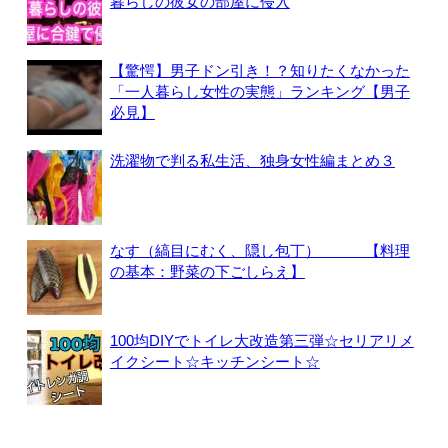
暮らしの彼女の部屋に侵入
【驚愕】男子ドン引き！？知りたくなかった
「一人暮らし女性の実態」ランキング【男子
必見】
洗濯物で判る私生活、独身女性編まとめ３
なす（縞目にむく、隠し包丁） 【料理
の基本：野菜の下ごしらえ】
100均DIYでトイレ大改造第三弾☆セリアリメ
イクシート☆キッチンシート☆