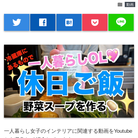
folder
動画
line
twitter
facebook
hatenabookmark
一人暮らし女子のインテリアに関連する動画をYoutube