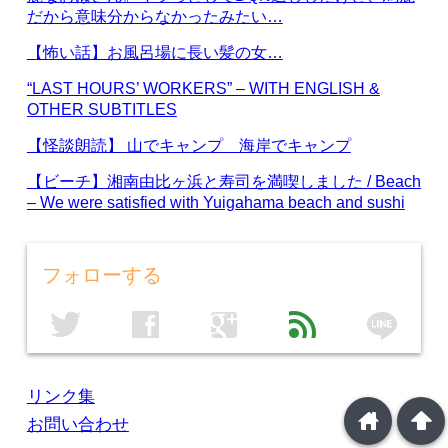
だから意味分からなかったみたい…
【怖い話】お風呂場に長い髪の女…
“LAST HOURS’ WORKERS” – WITH ENGLISH &
OTHER SUBTITLES
【怪談朗読】 山でキャンプ 海岸でキャンプ
【ビーチ】湘南由比ヶ浜と寿司を満喫しました / Beach
– We were satisfied with Yuigahama beach and sushi
フォローする
line
twitter
facebook
google
feed
リンク集
home
arrowup
お問い合わせ