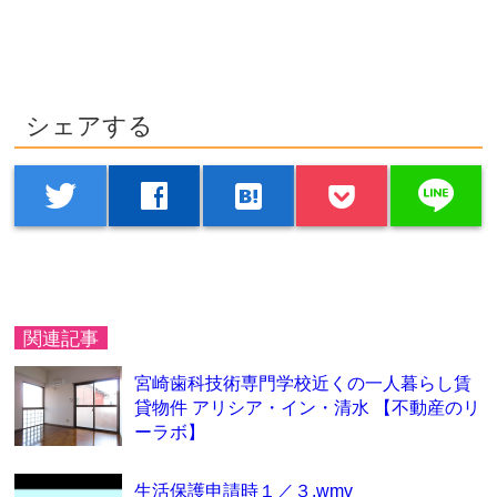
シェアする
line
twitter
facebook
hatenabookmark
関連記事
宮崎歯科技術専門学校近くの一人暮らし賃
貸物件 アリシア・イン・清水 【不動産のリ
ーラボ】
生活保護申請時１／３.wmv