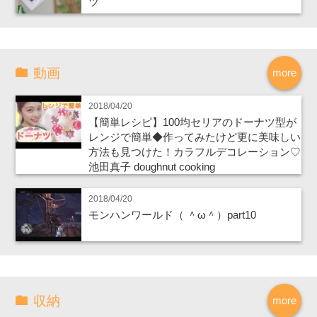
ツ
動画
more
2018/04/20
【簡単レシピ】100均セリアのドーナツ型が
レンジで簡単◆作ってみたけど更に美味しい
方法も見つけた！カラフルデコレーション♡
池田真子 doughnut cooking
2018/04/20
モンハンワールド（ ＾ω＾）part10
収納
more