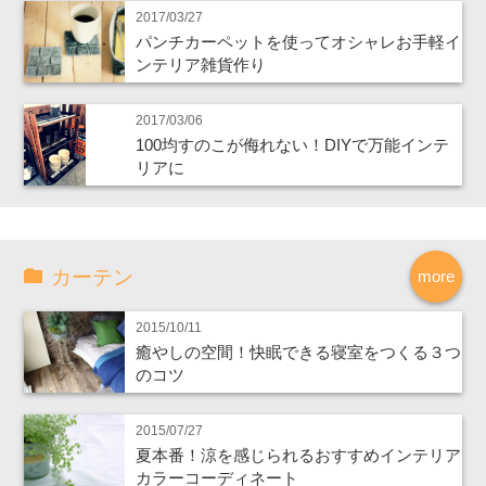
2017/03/27
パンチカーペットを使ってオシャレお手軽イ
ンテリア雑貨作り
2017/03/06
100均すのこが侮れない！DIYで万能インテ
リアに
カーテン
more
2015/10/11
癒やしの空間！快眠できる寝室をつくる３つ
のコツ
2015/07/27
夏本番！涼を感じられるおすすめインテリア
カラーコーディネート