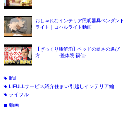
おしゃれなインテリア照明器具ペンダント
ライト｜コハルライト動画
【ぎっくり腰解消】ベッドの硬さの選び
方 -整体院 福佳-
lifull
tag
LIFULLサービス紹介住まい引越しインテリア編
tag
ライフル
tag
動画
folder