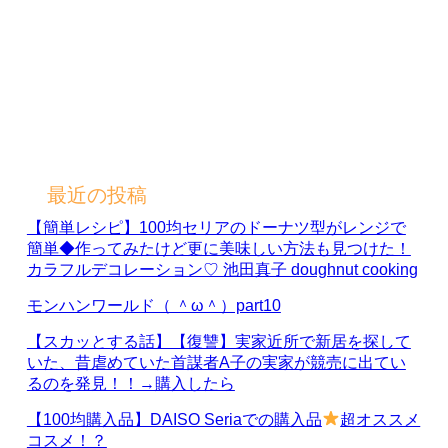
最近の投稿
【簡単レシピ】100均セリアのドーナツ型がレンジで
簡単◆作ってみたけど更に美味しい方法も見つけた！
カラフルデコレーション♡ 池田真子 doughnut cooking
モンハンワールド（ ＾ω＾）part10
【スカッとする話】【復讐】実家近所で新居を探して
いた、昔虐めていた首謀者A子の実家が競売に出てい
るのを発見！！→購入したら
【100均購入品】DAISO Seriaでの購入品
超オススメ
コスメ！？