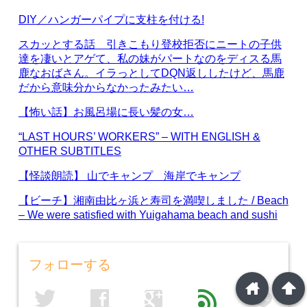
DIY／ハンガーパイプに支柱を付ける!
スカッとする話 引きこもり登校拒否にニートの子供
達を凄いとアゲて、私の妹がパートなのをディスる馬
鹿なおばさん。イラっとしてDQN返ししたけど、馬鹿
だから意味分からなかったみたい…
【怖い話】お風呂場に長い髪の女…
“LAST HOURS’ WORKERS” – WITH ENGLISH &
OTHER SUBTITLES
【怪談朗読】 山でキャンプ 海岸でキャンプ
【ビーチ】湘南由比ヶ浜と寿司を満喫しました / Beach
– We were satisfied with Yuigahama beach and sushi
フォローする
home
arrowup
line
twitter
facebook
google
feed