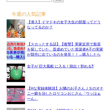
索:
今週の人気記事
【潜入】イマドキの女子大生の部屋ってどう
なってるのか？
【スカッとする話】【復讐】実家近所で新居
を探していた、昔虐めていた首謀者A子の実家
が競売に出ているのを発見！！→購入したら
女子が 巨大風船 に入る！脱出！割れる⁈
【Hな実録体験談】お隣のお子さんＪＳのオナ
ニー癖を治したロリコンおじさん「ウッはぁ
ーん」