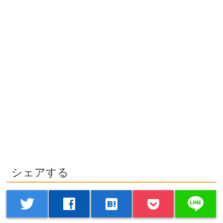
シェアする
line
twitter
facebook
hatenabookmark