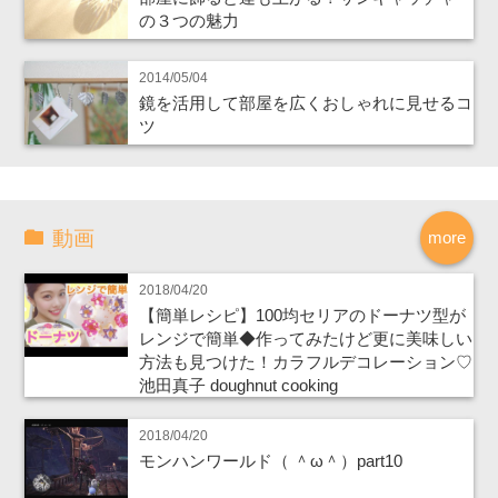
の３つの魅力
2014/05/04
鏡を活用して部屋を広くおしゃれに見せるコ
ツ
動画
more
2018/04/20
【簡単レシピ】100均セリアのドーナツ型が
レンジで簡単◆作ってみたけど更に美味しい
方法も見つけた！カラフルデコレーション♡
池田真子 doughnut cooking
2018/04/20
モンハンワールド（ ＾ω＾）part10