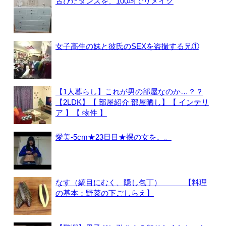
古びたタンスを、100均でリメイク
女子高生の妹と彼氏のSEXを盗撮する兄①
【1人暮らし】これが男の部屋なのか…？？
【2LDK】【 部屋紹介 部屋晒し】【 インテリ
ア 】【 物件 】
愛美-5cm★23日目★裸の女を。。
なす（縞目にむく、隠し包丁） 【料理
の基本：野菜の下ごしらえ】