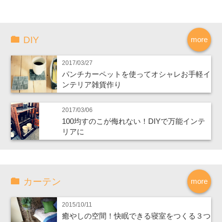
DIY
more
2017/03/27
パンチカーペットを使ってオシャレお手軽イ
ンテリア雑貨作り
2017/03/06
100均すのこが侮れない！DIYで万能インテ
リアに
カーテン
more
2015/10/11
癒やしの空間！快眠できる寝室をつくる３つ