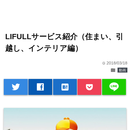
LIFULLサービス紹介（住まい、引
越し、インテリア編）
2018/03/18
time
folder
動画
line
twitter
facebook
hatenabookmark