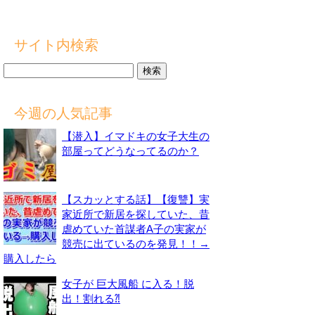
サイト内検索
検
索:
今週の人気記事
【潜入】イマドキの女子大生の
部屋ってどうなってるのか？
【スカッとする話】【復讐】実
家近所で新居を探していた、昔
虐めていた首謀者A子の実家が
競売に出ているのを発見！！→
購入したら
女子が 巨大風船 に入る！脱
出！割れる⁈