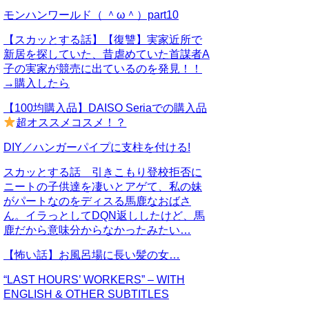
モンハンワールド（ ＾ω＾）part10
【スカッとする話】【復讐】実家近所で
新居を探していた、昔虐めていた首謀者A
子の実家が競売に出ているのを発見！！
→購入したら
【100均購入品】DAISO Seriaでの購入品
超オススメコスメ！？
DIY／ハンガーパイプに支柱を付ける!
スカッとする話 引きこもり登校拒否に
ニートの子供達を凄いとアゲて、私の妹
がパートなのをディスる馬鹿なおばさ
ん。イラっとしてDQN返ししたけど、馬
鹿だから意味分からなかったみたい…
【怖い話】お風呂場に長い髪の女…
“LAST HOURS’ WORKERS” – WITH
ENGLISH & OTHER SUBTITLES