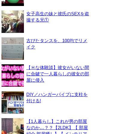
女子高生の妹と彼氏のSEXを盗
撮する兄①
古びたタンスを、100均でリメ
イク
【Ｈな体験談】彼女がいない間
に合鍵で一人暮らしの彼女の部
屋に侵入
DIY／ハンガーパイプに支柱を
付ける!
【1人暮らし】これが男の部屋
なのか…？？【2LDK】【 部屋
紹介 部屋晒し】【 インテリア