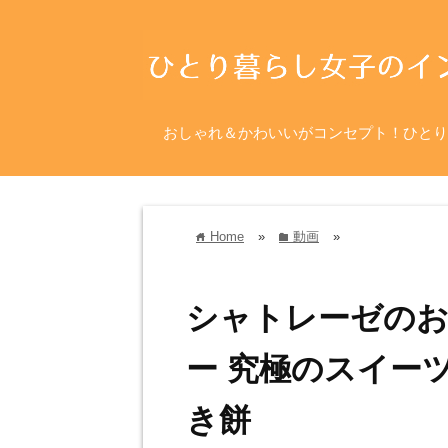
おしゃれ＆かわいいがコンセプト！ひとり
Home
»
動画
»
home
folder
シャトレーゼのお
ー 究極のスイー
き餅