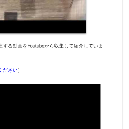
する動画をYoutubeから収集して紹介していま
ください
）