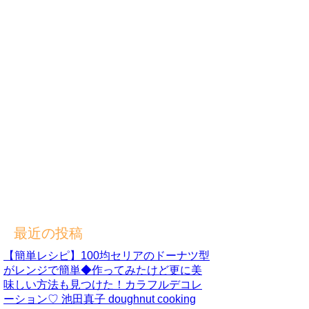
最近の投稿
【簡単レシピ】100均セリアのドーナツ型
がレンジで簡単◆作ってみたけど更に美
味しい方法も見つけた！カラフルデコレ
ーション♡ 池田真子 doughnut cooking