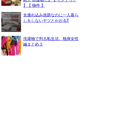
】【 物件 】
女連れ込み放題なのに一人暮ら
しをしないヤツとかおる⁇
洗濯物で判る私生活、独身女性
編まとめ３