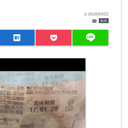
2018/03/22
time
folder
動画
line
hatenabookmark