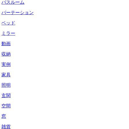
バスルーム
パーテーション
ベッド
ミラー
動画
収納
実例
家具
照明
玄関
空間
窓
雑貨