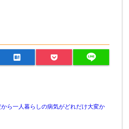
line
hatenabookmark
だから一人暮らしの病気がどれだけ大変か