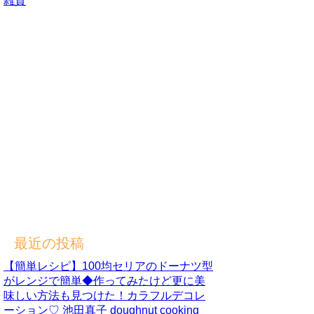
雑貨
最近の投稿
【簡単レシピ】100均セリアのドーナツ型
がレンジで簡単◆作ってみたけど更に美
味しい方法も見つけた！カラフルデコレ
ーション♡ 池田真子 doughnut cooking