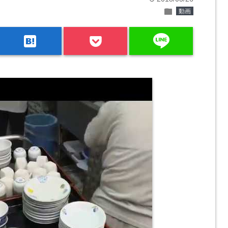
folder
動画
line
hatenabookmark