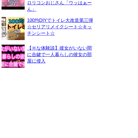
ロリコンおじさん「ウッはぁー
ん」
100均DIYでトイレ大改造第三弾
☆セリアリメイクシート☆キッ
チンシート☆
【Ｈな体験談】彼女がいない間
に合鍵で一人暮らしの彼女の部
屋に侵入