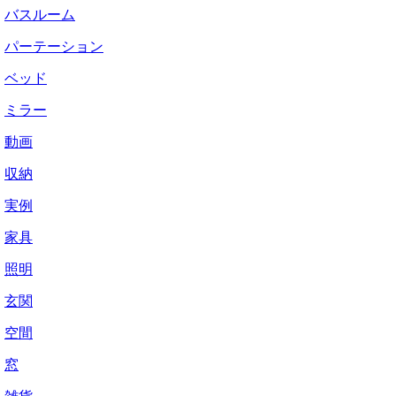
バスルーム
パーテーション
ベッド
ミラー
動画
収納
実例
家具
照明
玄関
空間
窓