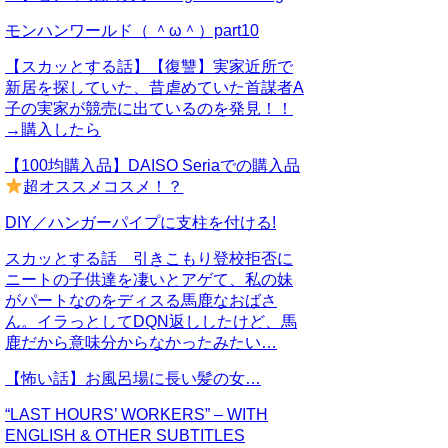
モンハンワールド（ ＾ω＾）part10
【スカッとする話】【復讐】実家近所で
新居を探していた、昔虐めていた首謀者A
子の実家が競売に出ているのを発見！！
→購入したら
【100均購入品】DAISO Seriaでの購入品
超オススメコスメ！？
DIY／ハンガーパイプに支柱を付ける!
スカッとする話 引きこもり登校拒否に
ニートの子供達を凄いとアゲて、私の妹
がパートなのをディスる馬鹿なおばさ
ん。イラっとしてDQN返ししたけど、馬
鹿だから意味分からなかったみたい…
【怖い話】お風呂場に長い髪の女…
“LAST HOURS’ WORKERS” – WITH
ENGLISH & OTHER SUBTITLES