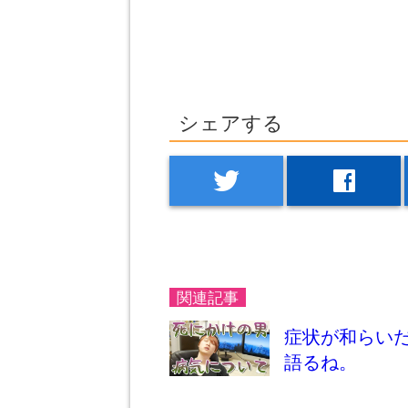
シェアする
twitter
facebook
関連記事
症状が和らい
語るね。