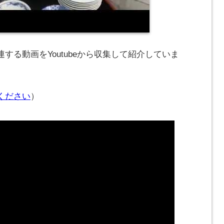
する動画をYoutubeから収集して紹介していま
ください
）