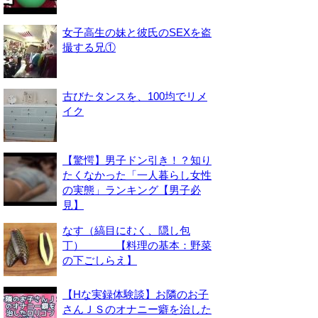
女子高生の妹と彼氏のSEXを盗
撮する兄①
古びたタンスを、100均でリメ
イク
【驚愕】男子ドン引き！？知り
たくなかった「一人暮らし女性
の実態」ランキング【男子必
見】
なす（縞目にむく、隠し包
丁） 【料理の基本：野菜
の下ごしらえ】
【Hな実録体験談】お隣のお子
さんＪＳのオナニー癖を治した