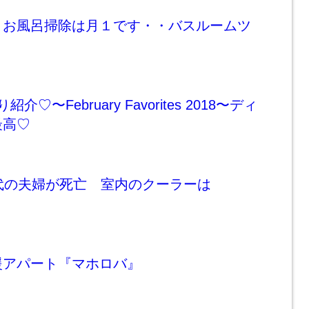
】お風呂掃除は月１です・・バスルームツ
♡〜February Favorites 2018〜ディ
最高♡
代の夫婦が死亡 室内のクーラーは
援アパート『マホロバ』