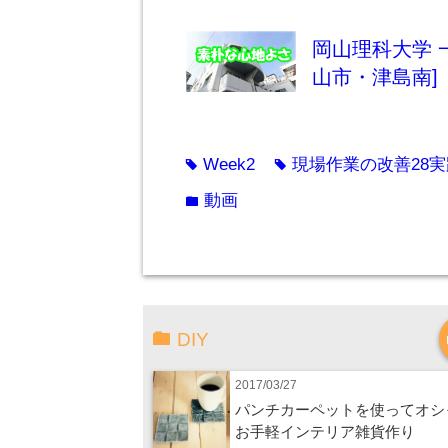
岡山理科大学 
山市・津島南]
Week2
現場作業の改善28
tag
tag
動画
folder
DIY
2017/03/27
パンチカーペットを使ってオシ
お手軽インテリア雑貨作り