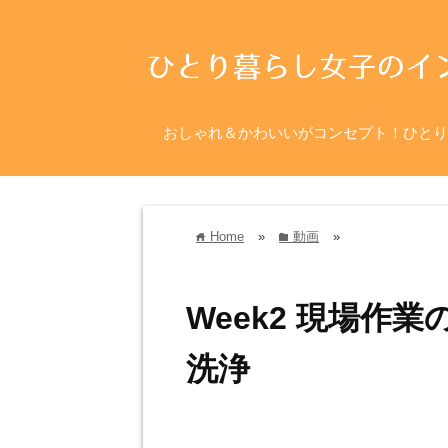
おしゃれ＆かわいいがコンセプト！ひとり
Home
»
動画
»
home
folder
Week2 現場作業
洗浄