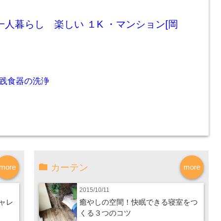
一人暮らし 楽しい １K ・マンション[岡
実践食器の洗浄
カーテン
more
more
2015/10/11
ャレ
癒やしの空間！快眠できる寝室をつ
くる３つのコツ