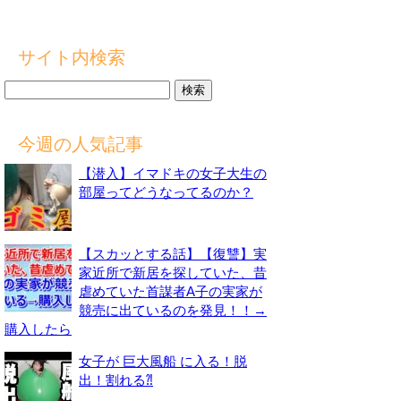
サイト内検索
検
索:
今週の人気記事
【潜入】イマドキの女子大生の
部屋ってどうなってるのか？
【スカッとする話】【復讐】実
家近所で新居を探していた、昔
虐めていた首謀者A子の実家が
競売に出ているのを発見！！→
購入したら
女子が 巨大風船 に入る！脱
出！割れる⁈