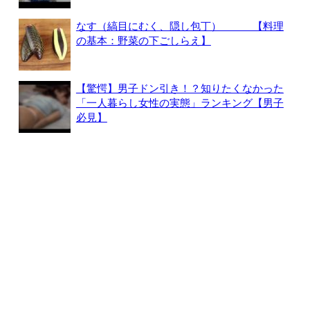
なす（縞目にむく、隠し包丁） 【料理
の基本：野菜の下ごしらえ】
【驚愕】男子ドン引き！？知りたくなかった
「一人暮らし女性の実態」ランキング【男子
必見】