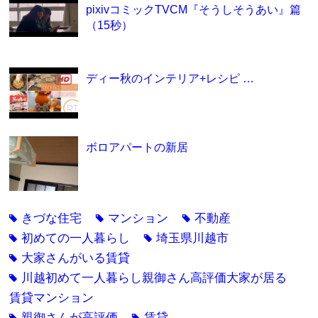
pixivコミックTVCM『そうしそうあい』篇
（15秒）
ディー秋のインテリア+レシピ …
ボロアパートの新居
きづな住宅
マンション
不動産
tag
tag
tag
初めての一人暮らし
埼玉県川越市
tag
tag
大家さんがいる賃貸
tag
川越初めて一人暮らし親御さん高評価大家が居る
tag
賃貸マンション
親御さんが高評価
賃貸
tag
tag