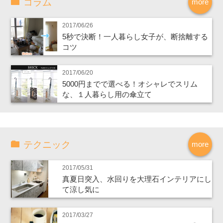
コラム
more
2017/06/26
5秒で決断！一人暮らし女子が、断捨離する
コツ
2017/06/20
5000円までで選べる！オシャレでスリム
な、１人暮らし用の傘立て
テクニック
more
2017/05/31
真夏日突入、水回りを大理石インテリアにし
て涼し気に
2017/03/27