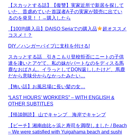
【スカッとする話】【復讐】実家近所で新居を探して
いた、昔虐めていた首謀者A子の実家が競売に出てい
るのを発見！！→購入したら
【100均購入品】DAISO Seriaでの購入品
超オススメ
コスメ！？
DIY／ハンガーパイプに支柱を付ける!
スカッとする話 引きこもり登校拒否にニートの子供
達を凄いとアゲて、私の妹がパートなのをディスる馬
鹿なおばさん。イラっとしてDQN返ししたけど、馬鹿
だから意味分からなかったみたい…
【怖い話】お風呂場に長い髪の女…
“LAST HOURS’ WORKERS” – WITH ENGLISH &
OTHER SUBTITLES
【怪談朗読】 山でキャンプ 海岸でキャンプ
【ビーチ】湘南由比ヶ浜と寿司を満喫しました / Beach
– We were satisfied with Yuigahama beach and sushi