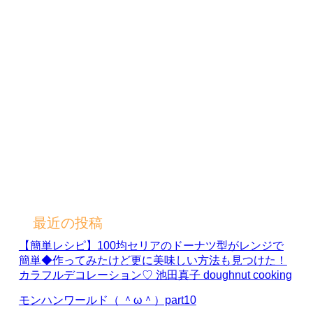
最近の投稿
【簡単レシピ】100均セリアのドーナツ型がレンジで
簡単◆作ってみたけど更に美味しい方法も見つけた！
カラフルデコレーション♡ 池田真子 doughnut cooking
モンハンワールド（ ＾ω＾）part10