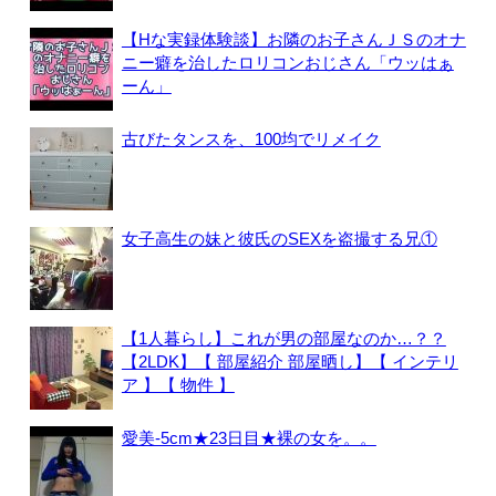
【Hな実録体験談】お隣のお子さんＪＳのオナ
ニー癖を治したロリコンおじさん「ウッはぁ
ーん」
古びたタンスを、100均でリメイク
女子高生の妹と彼氏のSEXを盗撮する兄①
【1人暮らし】これが男の部屋なのか…？？
【2LDK】【 部屋紹介 部屋晒し】【 インテリ
ア 】【 物件 】
愛美-5cm★23日目★裸の女を。。