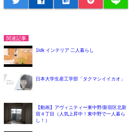
line
twitter
facebook
hatenabookmark
関連記事
1ldk インテリア 二人暮らし
日本大学生産工学部「タクマシイイカオ」
【動画】アヴィニティー東中野/新宿区北新
宿４丁目（人気上昇中！東中野で一人暮ら
し！）