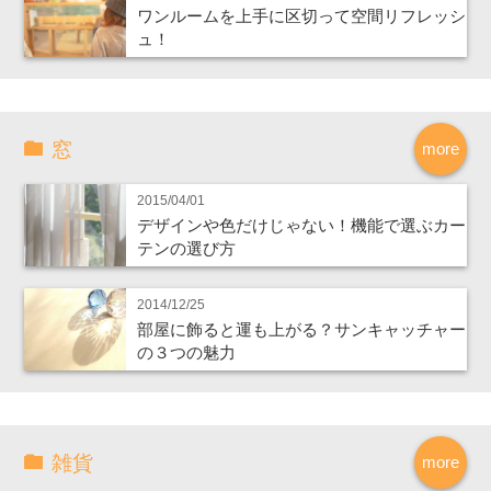
ワンルームを上手に区切って空間リフレッシ
ュ！
窓
more
2015/04/01
デザインや色だけじゃない！機能で選ぶカー
テンの選び方
2014/12/25
部屋に飾ると運も上がる？サンキャッチャー
の３つの魅力
雑貨
more