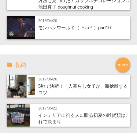
方法も見つけた！カラフルデコレーション♡
池田真子 doughnut cooking
2018/04/20
モンハンワールド（ ＾ω＾）part10
収納
more
2017/06/26
5秒で決断！一人暮らし女子が、断捨離する
コツ
2017/05/22
インテリアに拘る人に贈る初夏の雑貨類はこ
れで決まり