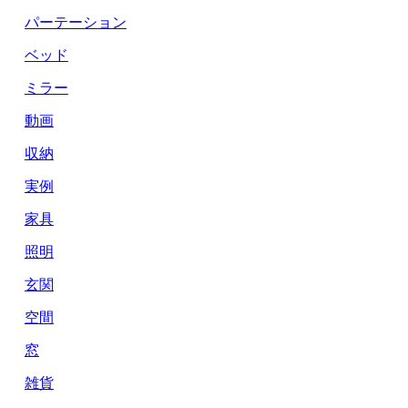
パーテーション
ベッド
ミラー
動画
収納
実例
家具
照明
玄関
空間
窓
雑貨