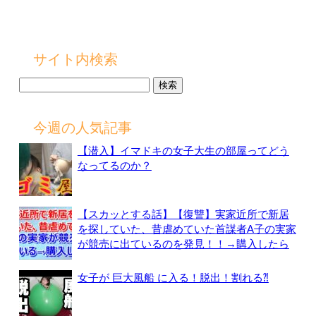
サイト内検索
検
索:
今週の人気記事
【潜入】イマドキの女子大生の部屋ってどう
なってるのか？
【スカッとする話】【復讐】実家近所で新居
を探していた、昔虐めていた首謀者A子の実家
が競売に出ているのを発見！！→購入したら
女子が 巨大風船 に入る！脱出！割れる⁈