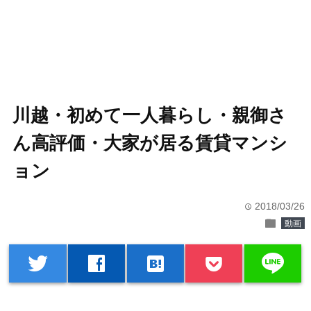
川越・初めて一人暮らし・親御さ
ん高評価・大家が居る賃貸マンシ
ョン
2018/03/26
time
folder
動画
line
twitter
facebook
hatenabookmark