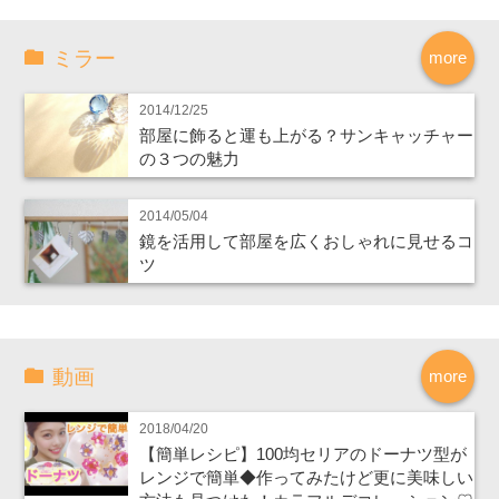
ミラー
more
2014/12/25
部屋に飾ると運も上がる？サンキャッチャー
の３つの魅力
2014/05/04
鏡を活用して部屋を広くおしゃれに見せるコ
ツ
動画
more
2018/04/20
【簡単レシピ】100均セリアのドーナツ型が
レンジで簡単◆作ってみたけど更に美味しい