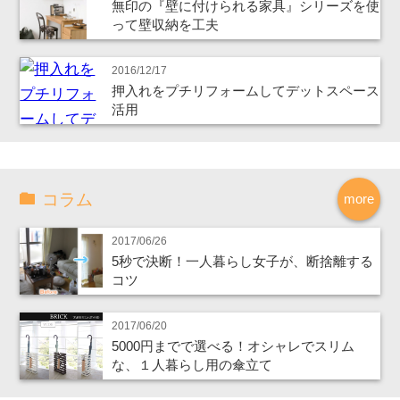
無印の『壁に付けられる家具』シリーズを使
って壁収納を工夫
2016/12/17
押入れをプチリフォームしてデットスペース
活用
コラム
more
2017/06/26
5秒で決断！一人暮らし女子が、断捨離する
コツ
2017/06/20
5000円までで選べる！オシャレでスリム
な、１人暮らし用の傘立て