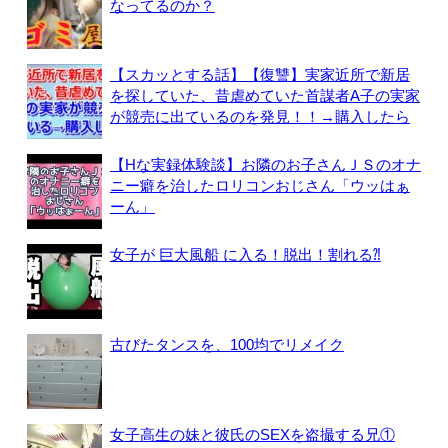
なってるのか？
【スカッとする話】【復讐】実家近所で新居
を探していた、昔虐めていた首謀者A子の実家
が競売に出ているのを発見！！→購入したら
【Hな実録体験談】お隣のお子さんＪＳのオナ
ニー癖を治したロリコンおじさん「ウッはぁ
ーん」
女子が 巨大風船 に入る！脱出！割れる⁈
古びたタンスを、100均でリメイク
女子高生の妹と彼氏のSEXを盗撮する兄①