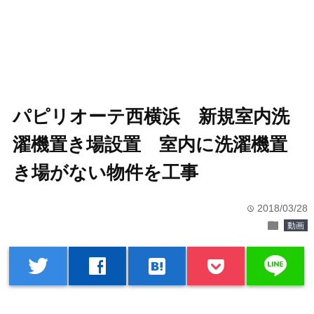
パピリオーテ西横浜 新規室内洗
濯機置き場設置 室内に洗濯機置
き場がない物件を工事
2018/03/28
time
folder
動画
line
twitter
facebook
hatenabookmark