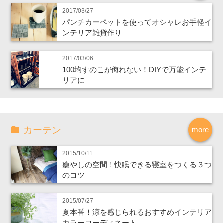
2017/03/27
パンチカーペットを使ってオシャレお手軽イ
ンテリア雑貨作り
2017/03/06
100均すのこが侮れない！DIYで万能インテ
リアに
カーテン
more
2015/10/11
癒やしの空間！快眠できる寝室をつくる３つ
のコツ
2015/07/27
夏本番！涼を感じられるおすすめインテリア
カラーコーディネート