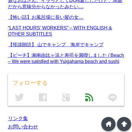
鹿なおばさん。イラっとしてDQN返ししたけど、馬鹿
だから意味分からなかったみたい…
【怖い話】お風呂場に長い髪の女…
“LAST HOURS’ WORKERS” – WITH ENGLISH &
OTHER SUBTITLES
【怪談朗読】 山でキャンプ 海岸でキャンプ
【ビーチ】湘南由比ヶ浜と寿司を満喫しました / Beach
– We were satisfied with Yuigahama beach and sushi
フォローする
line
twitter
facebook
google
feed
リンク集
home
arrowup
お問い合わせ