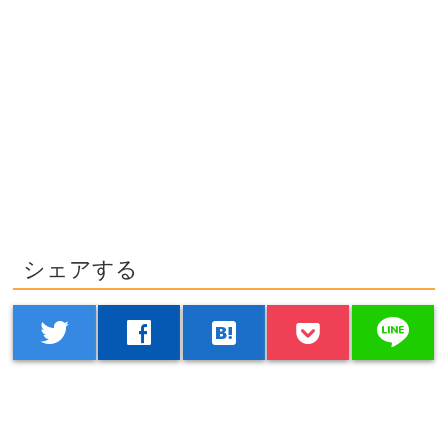
シェアする
line
twitter
facebook
hatenabookmark