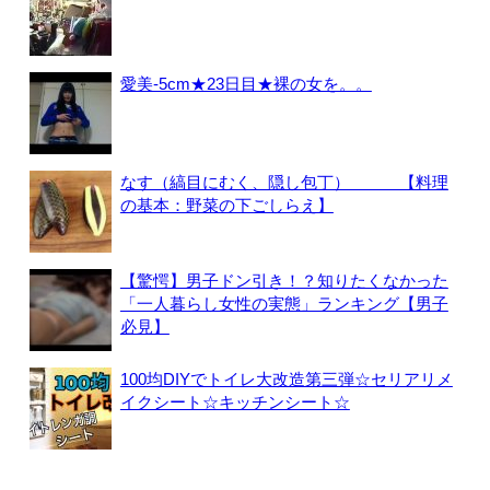
愛美-5cm★23日目★裸の女を。。
なす（縞目にむく、隠し包丁） 【料理
の基本：野菜の下ごしらえ】
【驚愕】男子ドン引き！？知りたくなかった
「一人暮らし女性の実態」ランキング【男子
必見】
100均DIYでトイレ大改造第三弾☆セリアリメ
イクシート☆キッチンシート☆