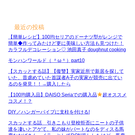
最近の投稿
【簡単レシピ】100均セリアのドーナツ型がレンジで
簡単◆作ってみたけど更に美味しい方法も見つけた！
カラフルデコレーション♡ 池田真子 doughnut cooking
モンハンワールド（ ＾ω＾）part10
【スカッとする話】【復讐】実家近所で新居を探して
いた、昔虐めていた首謀者A子の実家が競売に出てい
るのを発見！！→購入したら
【100均購入品】DAISO Seriaでの購入品
超オススメ
コスメ！？
DIY／ハンガーパイプに支柱を付ける!
スカッとする話 引きこもり登校拒否にニートの子供
達を凄いとアゲて、私の妹がパートなのをディスる馬