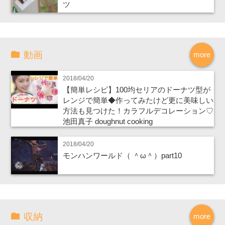
ツ
動画
more
2018/04/20
【簡単レシピ】100均セリアのドーナツ型が
レンジで簡単◆作ってみたけど更に美味しい
方法も見つけた！カラフルデコレーション♡
池田真子 doughnut cooking
2018/04/20
モンハンワールド（ ＾ω＾）part10
収納
more