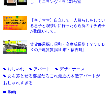
し ミニヨンヴィラ 101号室
【キチママ】自立して一人暮らしをしてい
る息子と喫茶店に行ったら近所のキチ親子
が勘違いして…
賃貸部屋探し昭和・高度成長期！？３ＬＤ
Ｋの戸建賃貸[岡山市・福吉町]
おしゃれ
アパート
デザイナース
tag
tag
tag
女を落とせる部屋だろこれ最近の木造アパートが
tag
おしゃれすぎる
動画
folder