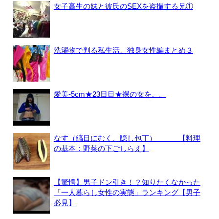
女子高生の妹と彼氏のSEXを盗撮する兄①
洗濯物で判る私生活、独身女性編まとめ３
愛美-5cm★23日目★裸の女を。。
なす（縞目にむく、隠し包丁） 【料理
の基本：野菜の下ごしらえ】
【驚愕】男子ドン引き！？知りたくなかった
「一人暮らし女性の実態」ランキング【男子
必見】