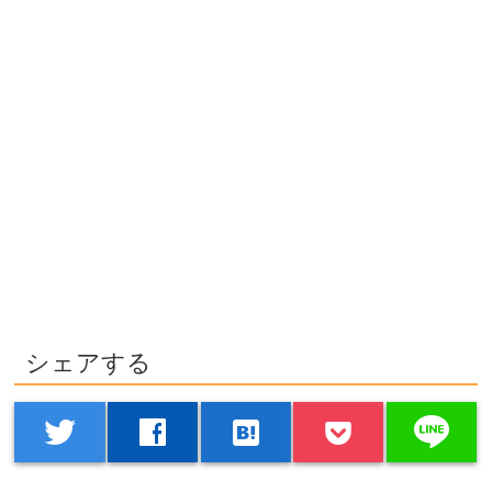
シェアする
line
twitter
facebook
hatenabookmark