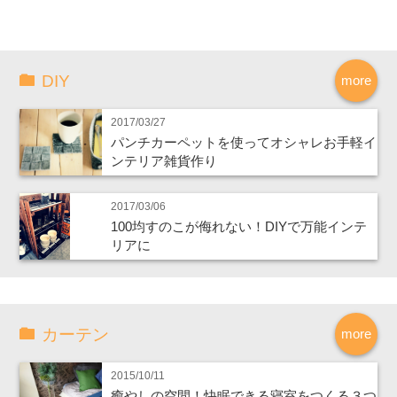
DIY
more
2017/03/27
パンチカーペットを使ってオシャレお手軽イ
ンテリア雑貨作り
2017/03/06
100均すのこが侮れない！DIYで万能インテ
リアに
カーテン
more
2015/10/11
癒やしの空間！快眠できる寝室をつくる３つ