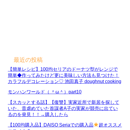
最近の投稿
【簡単レシピ】100均セリアのドーナツ型がレンジで
簡単◆作ってみたけど更に美味しい方法も見つけた！
カラフルデコレーション♡ 池田真子 doughnut cooking
モンハンワールド（ ＾ω＾）part10
【スカッとする話】【復讐】実家近所で新居を探して
いた、昔虐めていた首謀者A子の実家が競売に出てい
るのを発見！！→購入したら
【100均購入品】DAISO Seriaでの購入品
超オススメ