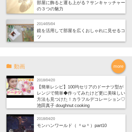
部屋に飾ると運も上がる？サンキャッチャー
の３つの魅力
2014/05/04
鏡を活用して部屋を広くおしゃれに見せるコ
ツ
動画
more
2018/04/20
【簡単レシピ】100均セリアのドーナツ型が
レンジで簡単◆作ってみたけど更に美味しい
方法も見つけた！カラフルデコレーション♡
池田真子 doughnut cooking
2018/04/20
モンハンワールド（ ＾ω＾）part10