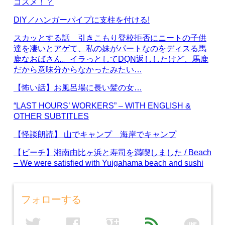
コスメ！？
DIY／ハンガーパイプに支柱を付ける!
スカッとする話 引きこもり登校拒否にニートの子供
達を凄いとアゲて、私の妹がパートなのをディスる馬
鹿なおばさん。イラっとしてDQN返ししたけど、馬鹿
だから意味分からなかったみたい…
【怖い話】お風呂場に長い髪の女…
“LAST HOURS’ WORKERS” – WITH ENGLISH &
OTHER SUBTITLES
【怪談朗読】 山でキャンプ 海岸でキャンプ
【ビーチ】湘南由比ヶ浜と寿司を満喫しました / Beach
– We were satisfied with Yuigahama beach and sushi
フォローする
line
twitter
facebook
google
feed