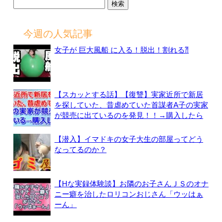
検
索:
今週の人気記事
女子が 巨大風船 に入る！脱出！割れる⁈
【スカッとする話】【復讐】実家近所で新居
を探していた、昔虐めていた首謀者A子の実家
が競売に出ているのを発見！！→購入したら
【潜入】イマドキの女子大生の部屋ってどう
なってるのか？
【Hな実録体験談】お隣のお子さんＪＳのオナ
ニー癖を治したロリコンおじさん「ウッはぁ
ーん」