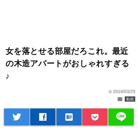
女を落とせる部屋だろこれ。最近
の木造アパートがおしゃれすぎる
♪
2018/03/29
time
folder
動画
line
twitter
facebook
hatenabookmark