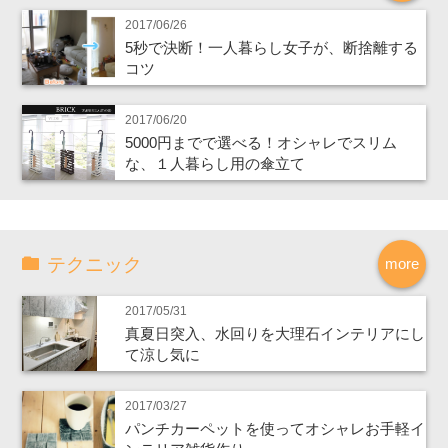
2017/06/26
5秒で決断！一人暮らし女子が、断捨離する
コツ
2017/06/20
5000円までで選べる！オシャレでスリム
な、１人暮らし用の傘立て
テクニック
more
2017/05/31
真夏日突入、水回りを大理石インテリアにし
て涼し気に
2017/03/27
パンチカーペットを使ってオシャレお手軽イ