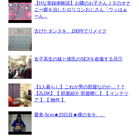
【Hな実録体験談】お隣のお子さんＪＳのオナ
ニー癖を治したロリコンおじさん「ウッはぁ
ーん」
古びたタンスを、100均でリメイク
女子高生の妹と彼氏のSEXを盗撮する兄①
【1人暮らし】これが男の部屋なのか…？？
【2LDK】【 部屋紹介 部屋晒し】【 インテリ
ア 】【 物件 】
愛美-5cm★23日目★裸の女を。。