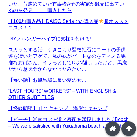
いた、昔虐めていた首謀者A子の実家が競売に出てい
るのを発見！！→購入したら
【100均購入品】DAISO Seriaでの購入品
超オススメ
コスメ！？
DIY／ハンガーパイプに支柱を付ける!
スカッとする話 引きこもり登校拒否にニートの子供
達を凄いとアゲて、私の妹がパートなのをディスる馬
鹿なおばさん。イラっとしてDQN返ししたけど、馬鹿
だから意味分からなかったみたい…
【怖い話】お風呂場に長い髪の女…
“LAST HOURS’ WORKERS” – WITH ENGLISH &
OTHER SUBTITLES
【怪談朗読】 山でキャンプ 海岸でキャンプ
【ビーチ】湘南由比ヶ浜と寿司を満喫しました / Beach
– We were satisfied with Yuigahama beach and sushi
home
arrowup