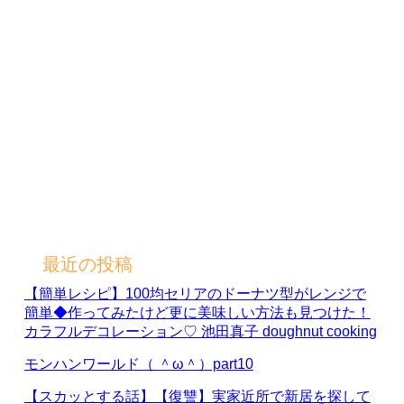
最近の投稿
【簡単レシピ】100均セリアのドーナツ型がレンジで
簡単◆作ってみたけど更に美味しい方法も見つけた！
カラフルデコレーション♡ 池田真子 doughnut cooking
モンハンワールド（ ＾ω＾）part10
【スカッとする話】【復讐】実家近所で新居を探して