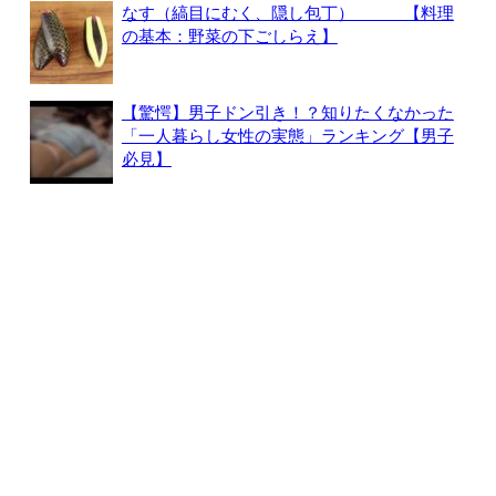
なす（縞目にむく、隠し包丁） 【料理
の基本：野菜の下ごしらえ】
【驚愕】男子ドン引き！？知りたくなかった
「一人暮らし女性の実態」ランキング【男子
必見】