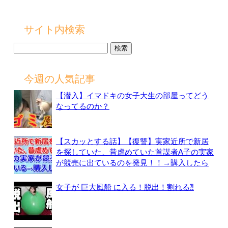
サイト内検索
検
索:
今週の人気記事
【潜入】イマドキの女子大生の部屋ってどう
なってるのか？
【スカッとする話】【復讐】実家近所で新居
を探していた、昔虐めていた首謀者A子の実家
が競売に出ているのを発見！！→購入したら
女子が 巨大風船 に入る！脱出！割れる⁈