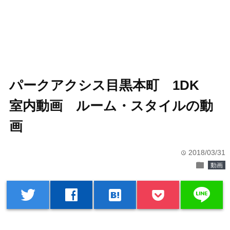
パークアクシス目黒本町 1DK
室内動画 ルーム・スタイルの動
画
2018/03/31
time
folder
動画
line
twitter
facebook
hatenabookmark