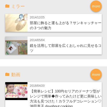
ミラー
more
2014/12/25
部屋に飾ると運も上がる？サンキャッチャー
の３つの魅力
2014/05/04
鏡を活用して部屋を広くおしゃれに見せるコ
ツ
動画
more
2018/04/20
【簡単レシピ】100均セリアのドーナツ型が
レンジで簡単◆作ってみたけど更に美味しい
方法も見つけた！カラフルデコレーション♡
池田真子 doughnut cooking