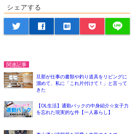
シェアする
line
twitter
facebook
hatenabookmark
関連記事
旦那が仕事の書類や釣り道具をリビングに
溜めて、私に「これ片付けて！」と言って
きた
【OL生活】通勤バックの中身紹介☆女子力
を忘れた現実的な件【一人暮らし】