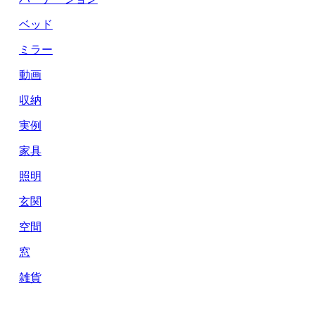
ベッド
ミラー
動画
収納
実例
家具
照明
玄関
空間
窓
雑貨