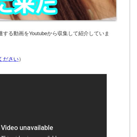
する動画をYoutubeから収集して紹介していま
ください
）