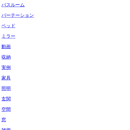
バスルーム
パーテーション
ベッド
ミラー
動画
収納
実例
家具
照明
玄関
空間
窓