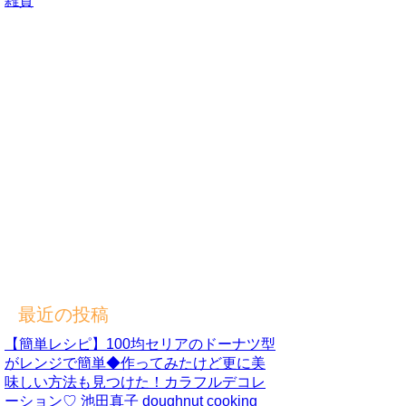
雑貨
最近の投稿
【簡単レシピ】100均セリアのドーナツ型
がレンジで簡単◆作ってみたけど更に美
味しい方法も見つけた！カラフルデコレ
ーション♡ 池田真子 doughnut cooking