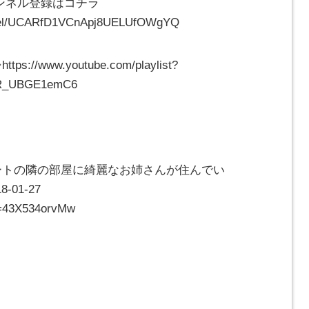
ャンネル登録はコチラ
nnel/UCARfD1VCnApj8UELUfOWgYQ
www.youtube.com/playlist?
tR_UBGE1emC6
ートの隣の部屋に綺麗なお姉さんが住んでい
01-27
v=43X534orvMw