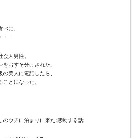
食べに、
・・・
社会人男性。
ンをおすそ分けされた。
級の美人に電話したら、
ることになった。
のウチに泊まりに来た;感動する話;