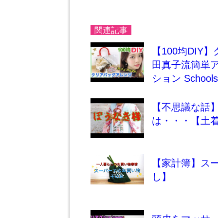
関連記事
【100均DIY
田真子流簡単アレ
ション Schoolsu
【不思議な話
は・・・【土
【家計簿】ス
し】