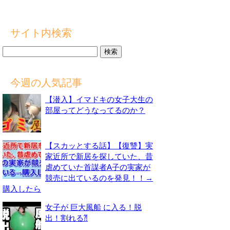
サイト内検索
検
索:
今週の人気記事
【潜入】イマドキの女子大生の
部屋ってどうなってるのか？
【スカッとする話】【復讐】実
家近所で新居を探していた、昔
虐めていた首謀者A子の実家が
競売に出ているのを発見！！→
購入したら
女子が 巨大風船 に入る！脱
出！割れる⁈