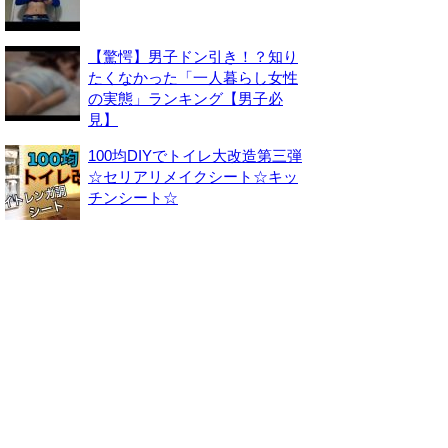
【驚愕】男子ドン引き！？知り
たくなかった「一人暮らし女性
の実態」ランキング【男子必
見】
100均DIYでトイレ大改造第三弾
☆セリアリメイクシート☆キッ
チンシート☆