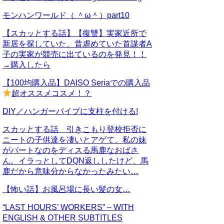
モンハンワールド（ ＾ω＾）part10
【スカッとする話】【復讐】実家近所で
新居を探していた、昔虐めていた首謀者A
子の実家が競売に出ているのを発見！！
→購入したら
【100均購入品】DAISO Seriaでの購入品
超オススメコスメ！？
DIY／ハンガーパイプに支柱を付ける!
スカッとする話 引きこもり登校拒否に
ニートの子供達を凄いとアゲて、私の妹
がパートなのをディスる馬鹿なおばさ
ん。イラっとしてDQN返ししたけど、馬
鹿だから意味分からなかったみたい…
【怖い話】お風呂場に長い髪の女…
“LAST HOURS’ WORKERS” – WITH
ENGLISH & OTHER SUBTITLES