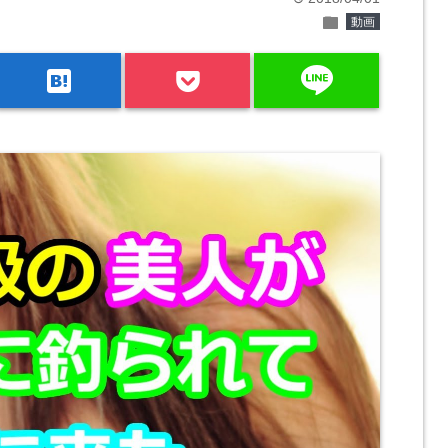
folder
動画
line
hatenabookmark