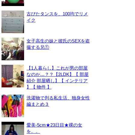
古びたタンスを、100均でリメ
イク
女子高生の妹と彼氏のSEXを盗
撮する兄①
【1人暮らし】これが男の部屋
なのか…？？【2LDK】【 部屋
紹介 部屋晒し】【 インテリア
】【 物件 】
洗濯物で判る私生活、独身女性
編まとめ３
愛美-5cm★23日目★裸の女
を。。