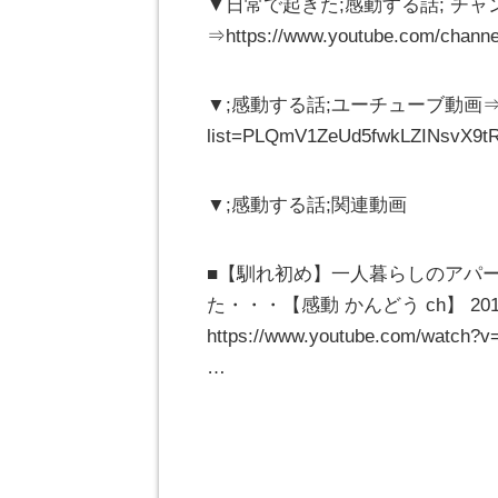
▼日常で起きた;感動する話; チ
⇒https://www.youtube.com/cha
▼;感動する話;ユーチューブ動画⇒https://
list=PLQmV1ZeUd5fwkLZINsvX9
▼;感動する話;関連動画
■【馴れ初め】一人暮らしのアパ
た・・・【感動 かんどう ch】 2018-
https://www.youtube.com/watch?
…