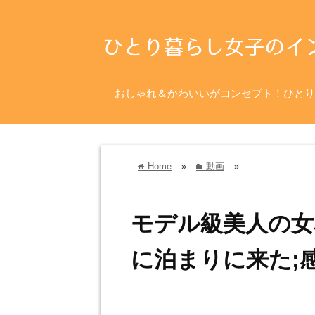
おしゃれ＆かわいいがコンセプト！ひとり
Home
»
動画
»
home
folder
モデル級美人の女
に泊まりに来た;