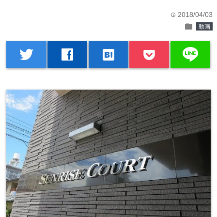
2018/04/03
time
folder
動画
line
twitter
facebook
hatenabookmark