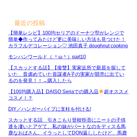
最近の投稿
【簡単レシピ】100均セリアのドーナツ型がレンジで
簡単◆作ってみたけど更に美味しい方法も見つけた！
カラフルデコレーション♡ 池田真子 doughnut cooking
モンハンワールド（ ＾ω＾）part10
【スカッとする話】【復讐】実家近所で新居を探して
いた、昔虐めていた首謀者A子の実家が競売に出てい
るのを発見！！→購入したら
【100均購入品】DAISO Seriaでの購入品
超オススメ
コスメ！？
DIY／ハンガーパイプに支柱を付ける!
スカッとする話 引きこもり登校拒否にニートの子供
達を凄いとアゲて、私の妹がパートなのをディスる馬
鹿なおばさん。イラっとしてDQN返ししたけど、馬鹿