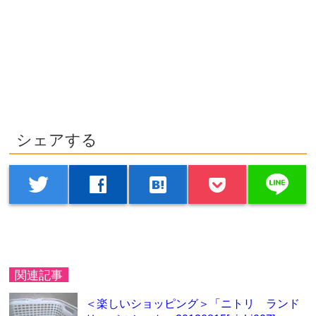
シェアする
line
twitter
facebook
hatenabookmark
関連記事
＜楽しいショッピング＞「ニトリ ランド