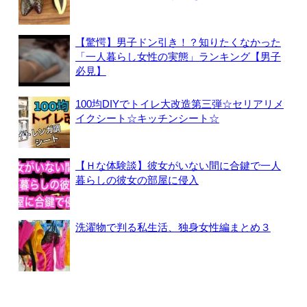
【驚愕】男子ドン引き！？知りたくなかった
「一人暮らし女性の実態」ランキング【男子
必見】
100均DIYでトイレ大改造第三弾☆セリアリメ
イクシート☆キッチンシート☆
【Ｈな体験談】彼女がいない間に合鍵で一人
暮らしの彼女の部屋に侵入
洗濯物で判る私生活、独身女性編まとめ３