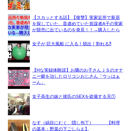
【スカッとする話】【復讐】実家近所で新居
を探していた、昔虐めていた首謀者A子の実家
が競売に出ているのを発見！！→購入したら
女子が 巨大風船 に入る！脱出！割れる⁈
【Hな実録体験談】お隣のお子さんＪＳのオナ
ニー癖を治したロリコンおじさん「ウッはぁ
ーん」
女子高生の妹と彼氏のSEXを盗撮する兄①
なす（縞目にむく、隠し包丁） 【料理
の基本：野菜の下ごしらえ】