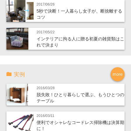
2017/06/26
5秒で決断！一人暮らし女子が、断捨離する
コツ
2017/05/22
インテリアに拘る人に贈る初夏の雑貨類はこ
れで決まり
実例
more
2016/03/28
脱失敗！ひとり暮らしで選ぶ、もうひとつの
テーブル
2016/03/11
便利でオシャレなコードレス掃除機は決算期
に！