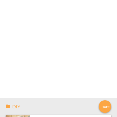
DIY
more