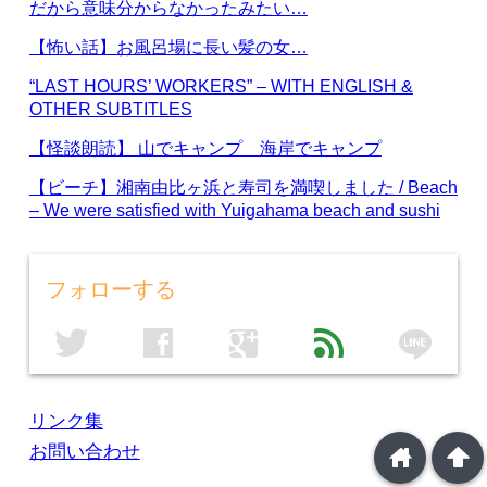
だから意味分からなかったみたい…
【怖い話】お風呂場に長い髪の女…
“LAST HOURS’ WORKERS” – WITH ENGLISH &
OTHER SUBTITLES
【怪談朗読】 山でキャンプ 海岸でキャンプ
【ビーチ】湘南由比ヶ浜と寿司を満喫しました / Beach
– We were satisfied with Yuigahama beach and sushi
フォローする
line
twitter
facebook
google
feed
リンク集
お問い合わせ
home
arrowup