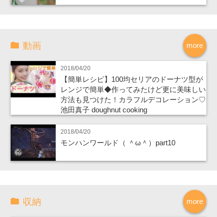
動画
more
2018/04/20
【簡単レシピ】100均セリアのドーナツ型が
レンジで簡単◆作ってみたけど更に美味しい
方法も見つけた！カラフルデコレーション♡
池田真子 doughnut cooking
2018/04/20
モンハンワールド（ ＾ω＾）part10
収納
more