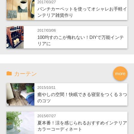
2017/03/27
パンチカーペットを使ってオシャレお手軽イ
ンテリア雑貨作り
2017/03/06
100均すのこが侮れない！DIYで万能インテ
リアに
カーテン
more
2015/10/11
癒やしの空間！快眠できる寝室をつくる３つ
のコツ
2015/07/27
夏本番！涼を感じられるおすすめインテリア
カラーコーディネート